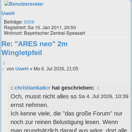
UweH
Beiträge:
6556
Registriert:
Sa 15. Jan 2011, 20:50
Wohnort:
Bayerischer Zentral-Spessart
Re: "ARES neo" 2m
Wingletpfeil
Zitieren
Beitrag
von
UweH
»
Mo 6. Jul 2026, 21:05
christianka6cr
hat geschrieben:
Och, musst nicht alles so
Sa 4. Jul 2026, 10:39
ernst nehmen.
Ich kenne viele, die "das große Forum" nur
noch zur reinen Belustigung lesen. Wenn
man grundsätzlich darauf aus wäre, dort alle