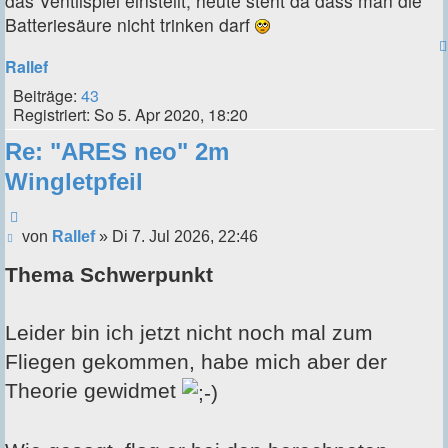
das Ventilspiel einstellt, heute steht da dass man die
Batteriesäure nicht trinken darf
Rallef
Beiträge:
43
Registriert:
So 5. Apr 2020, 18:20
Re: "ARES neo" 2m
Wingletpfeil
Zitieren
Beitrag
von
Rallef
»
Di 7. Jul 2026, 22:46
Thema Schwerpunkt
Leider bin ich jetzt nicht noch mal zum
Fliegen gekommen, habe mich aber der
Theorie gewidmet