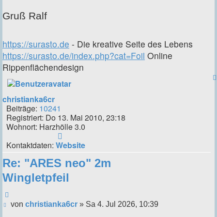
Gruß Ralf
https://surasto.de
- Die kreative Seite des Lebens
https://surasto.de/index.php?cat=Foil
Online
Rippenflächendesign
christianka6cr
Beiträge:
10241
Registriert:
Do 13. Mai 2010, 23:18
Wohnort:
Harzhölle 3.0
Kontaktdaten
von
Kontaktdaten:
Website
christianka6cr
Re: "ARES neo" 2m
Wingletpfeil
Zitieren
Beitrag
von
christianka6cr
»
Sa 4. Jul 2026, 10:39