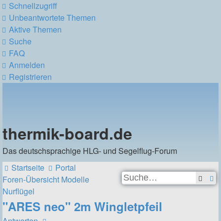
Schnellzugriff
Unbeantwortete Themen
Aktive Themen
Suche
FAQ
Anmelden
Registrieren
thermik-board.de
Das deutschsprachige HLG- und Segelflug-Forum
Startseite
Portal
Suc
E
Foren-Übersicht
Modelle
Nurflügel
S
"ARES neo" 2m Wingletpfeil
Antworten