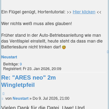
Ein Flügel genügt, Hortentutorial: >>
Hier klicken
<<
Wer nichts weiß muss alles glauben!
Früher stand in der Auto-Betriebsanleitung wie man
das Ventilspiel einstellt, heute steht da dass man die
Batteriesäure nicht trinken darf
Neustart
Beiträge:
9
Registriert:
Fr 23. Jan 2026, 20:09
Re: "ARES neo" 2m
Wingletpfeil
Zitieren
Beitrag
von
Neustart
»
Do 9. Jul 2026, 21:00
Vielen Dank für die Datei, Uwe! Und