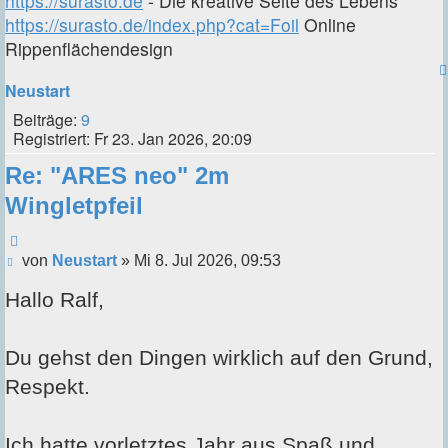
https://surasto.de
- Die kreative Seite des Lebens
https://surasto.de/index.php?cat=Foil
Online
Rippenflächendesign
Neustart
Beiträge:
9
Registriert:
Fr 23. Jan 2026, 20:09
Re: "ARES neo" 2m
Wingletpfeil
Zitieren
Beitrag
von
Neustart
»
Mi 8. Jul 2026, 09:53
Hallo Ralf,
Du gehst den Dingen wirklich auf den Grund,
Respekt.
Ich hatte vorletztes Jahr aus Spaß und