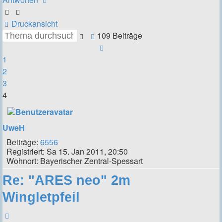
Druckansicht
109 Beiträge
Suche
Erweiterte
Vorherige
Suche
1
2
3
4
UweH
Beiträge:
6556
Registriert:
Sa 15. Jan 2011, 20:50
Wohnort:
Bayerischer Zentral-Spessart
Re: "ARES neo" 2m
Wingletpfeil
Zitieren