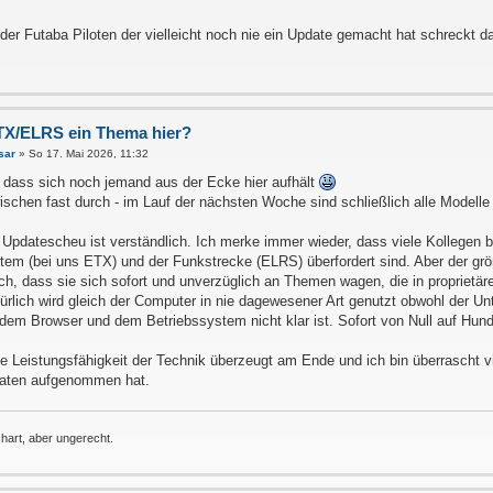
oder Futaba Piloten der vielleicht noch nie ein Update gemacht hat schreckt da
TX/ELRS ein Thema hier?
sar
»
So 17. Mai 2026, 11:32
 dass sich noch jemand aus der Ecke hier aufhält
wischen fast durch - im Lauf der nächsten Woche sind schließlich alle Modelle
 Updatescheu ist verständlich. Ich merke immer wieder, dass viele Kollegen 
tem (bei uns ETX) und der Funkstrecke (ELRS) überfordert sind. Aber der grö
h, dass sie sich sofort und unverzüglich an Themen wagen, die in propriet
ürlich wird gleich der Computer in nie dagewesener Art genutzt obwohl der Un
 dem Browser und dem Betriebssystem nicht klar ist. Sofort von Null auf Hun
ie Leistungsfähigkeit der Technik überzeugt am Ende und ich bin überrascht v
naten aufgenommen hat.
 hart, aber ungerecht.