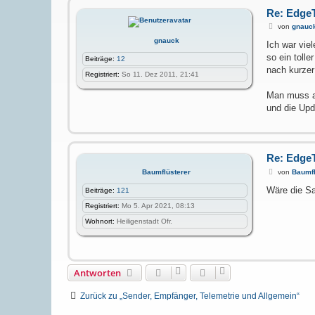
Re: Edge
B
von
gnauc
e
gnauck
i
Ich war vie
t
so ein toll
Beiträge:
12
r
a
nach kurzer
Registriert:
So 11. Dez 2011, 21:41
g
Man muss ab
und die Upd
Re: Edge
B
von
Baumfl
Baumflüsterer
e
i
Wäre die Sa
Beiträge:
121
t
r
Registriert:
Mo 5. Apr 2021, 08:13
a
Wohnort:
Heiligenstadt Ofr.
g
Antworten
Zurück zu „Sender, Empfänger, Telemetrie und Allgemein“