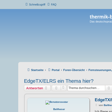
Schnellzugriff
FAQ
thermik-
Das deutschsprac
Startseite
Portal
Foren-Übersicht
Fernsteuerungen,
EdgeTX/ELRS ein Thema hier?
Antworten
EdgeTX/
B
von
Baltha
e
Balthasar
i
Ich fliege 