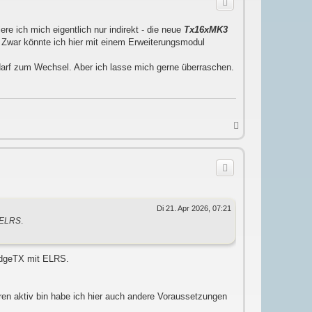
b
e
n
e ich mich eigentlich nur indirekt - die neue
Tx16xMK3
S. Zwar könnte ich hier mit einem Erweiterungsmodul
arf zum Wechsel. Aber ich lasse mich gerne überraschen.
N
a
c
h
o
b
e
n
Di 21. Apr 2026, 07:21
ELRS
.
 EdgeTX mit ELRS.
ren aktiv bin habe ich hier auch andere Voraussetzungen