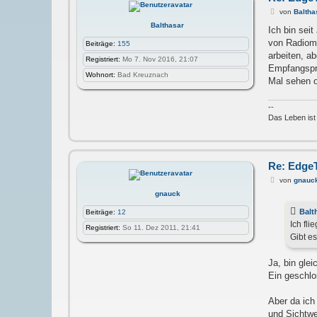
v
o
B
von
Baltha
n
e
Balthasar
c
i
Ich bin sei
h
t
von Radioma
Beiträge:
155
r
r
i
a
arbeiten, a
Registriert:
Mo 7. Nov 2016, 21:07
s
g
Empfangspro
t
Wohnort:
Bad Kreuznach
i
Mal sehen o
a
n
k
--
a
Das Leben ist
6
c
r
Re: Edge
B
von
gnauc
e
gnauck
i
t
Balt
Beiträge:
12
r
a
Ich fl
Registriert:
So 11. Dez 2011, 21:41
g
Gibt e
Ja, bin gle
Ein geschlo
Aber da ich
und Sichtwe