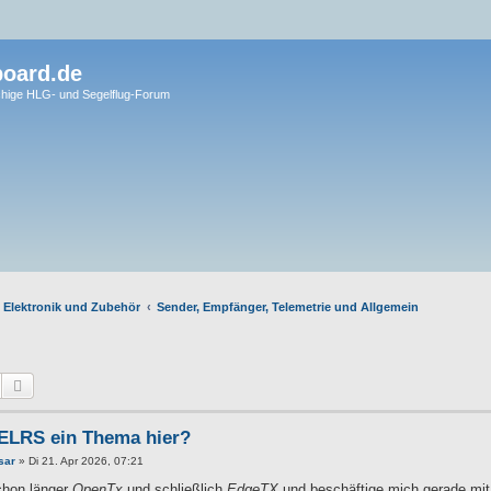
board.de
hige HLG- und Segelflug-Forum
 Elektronik und Zubehör
Sender, Empfänger, Telemetrie und Allgemein
Suche
Erweiterte Suche
ELRS ein Thema hier?
sar
»
Di 21. Apr 2026, 07:21
schon länger
OpenTx
und schließlich
EdgeTX
und beschäftige mich gerade mi