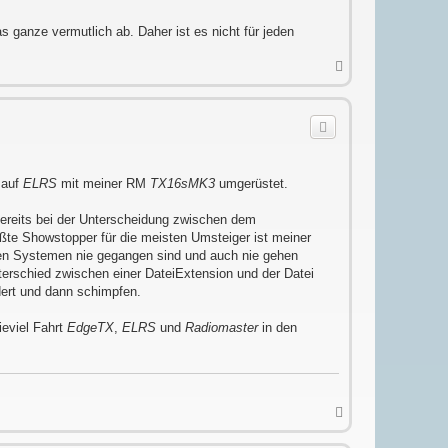
s ganze vermutlich ab. Daher ist es nicht für jeden
N
a
c
h
o
b
e
n
 auf
ELRS
mit meiner RM
TX16sMK3
umgerüstet.
bereits bei der Unterscheidung zwischen dem
ßte Showstopper für die meisten Umsteiger ist meiner
ären Systemen nie gegangen sind und auch nie gehen
terschied zwischen einer DateiExtension und der Datei
dert und dann schimpfen.
ieviel Fahrt
EdgeTX
,
ELRS
und
Radiomaster
in den
N
a
c