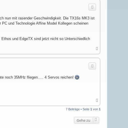
h
o
b
e
n
sich nun mit rasender Geschwindigkeit. Die TX16s MK3 ist
er PC und Technologie Affine Model Kollegen scheinen
thos und EdgeTX sind jetzt nicht so Unterschiedlich
N
a
c
h
o
b
e
n
e noch 35MHz fliegen..... 4 Servos reichen!
N
a
c
7 Beiträge • Seite
1
von
1
h
o
Gehe zu
b
e