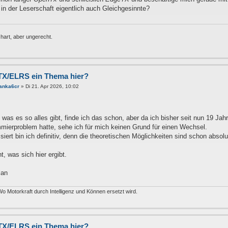
r in der Leserschaft eigentlich auch Gleichgesinnte?
 hart, aber ungerecht.
TX/ELRS ein Thema hier?
ianka6cr
»
Di 21. Apr 2026, 10:02
, was es so alles gibt, finde ich das schon, aber da ich bisher seit nun 19 Ja
mierproblem hatte, sehe ich für mich keinen Grund für einen Wechsel.
siert bin ich definitiv, denn die theoretischen Möglichkeiten sind schon absol
, was sich hier ergibt.
ian
Wo Motorkraft durch Intelligenz und Können ersetzt wird.
TX/ELRS ein Thema hier?