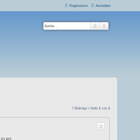
Registrieren
Anmelden
Suche
Erweiterte Suche
7 Beiträge • Seite
1
von
1
t
ELRS
.