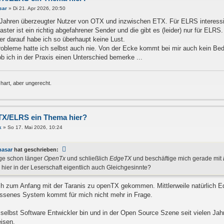
sar
»
Di 21. Apr 2026, 20:50
t Jahren überzeugter Nutzer von OTX und inzwischen ETX. Für ELRS interessier
ster ist ein richtig abgefahrener Sender und die gibt es (leider) nur für ELR
ber darauf habe ich so überhaupt keine Lust.
bleme hatte ich selbst auch nie. Von der Ecke kommt bei mir auch kein Bed
b ich in der Praxis einen Unterschied bemerke ...
 hart, aber ungerecht.
TX/ELRS ein Thema hier?
k
»
So 17. Mai 2026, 10:24
hasar
hat geschrieben:
iege schon länger
OpenTx
und schließlich
EdgeTX
und beschäftige mich gerade mit
s hier in der Leserschaft eigentlich auch Gleichgesinnte?
ich zum Anfang mit der Taranis zu openTX gekommen. Mittlerweile natürlich
ssenes System kommt für mich nicht mehr in Frage.
 selbst Software Entwickler bin und in der Open Source Szene seit vielen Jah
isen.