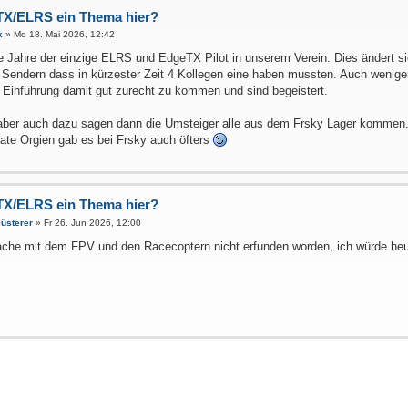
TX/ELRS ein Thema hier?
k
»
Mo 18. Mai 2026, 12:42
le Jahre der einzige ELRS und EdgeTX Pilot in unserem Verein. Dies ändert 
er Sendern dass in kürzester Zeit 4 Kollegen eine haben mussten. Auch wenig
 Einführung damit gut zurecht zu kommen und sind begeistert.
er auch dazu sagen dann die Umsteiger alle aus dem Frsky Lager kommen. E
ate Orgien gab es bei Frsky auch öfters
TX/ELRS ein Thema hier?
üsterer
»
Fr 26. Jun 2026, 12:00
che mit dem FPV und den Racecoptern nicht erfunden worden, ich würde heut