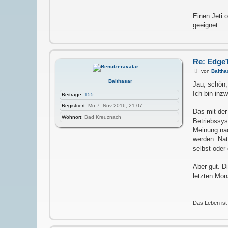
Einen Jeti 
geeignet.
Re: Edge
B
von
Baltha
e
Balthasar
i
Jau, schön,
t
Ich bin inz
Beiträge:
155
r
a
Registriert:
Mo 7. Nov 2016, 21:07
g
Das mit der
Wohnort:
Bad Kreuznach
Betriebssys
Meinung nac
werden. Nat
selbst oder
Aber gut. D
letzten Mo
--
Das Leben ist