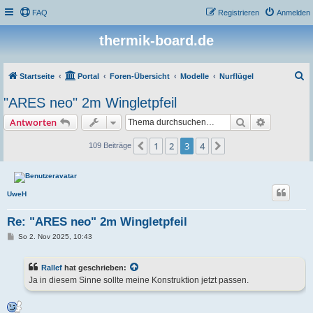
FAQ
Registrieren
Anmelden
thermik-board.de
S
Startseite
Portal
Foren-Übersicht
Modelle
Nurflügel
u
"ARES neo" 2m Wingletpfeil
c
Suche
Erweiterte
Antworten
h
e
1
2
3
4
Vorherige
Nächste
109 Beiträge
UweH
Re: "ARES neo" 2m Wingletpfeil
B
So 2. Nov 2025, 10:43
e
i
t
Rallef
hat geschrieben:
r
a
Ja in diesem Sinne sollte meine Konstruktion jetzt passen.
g