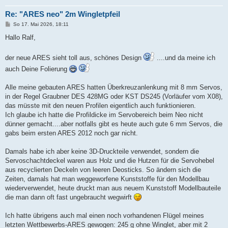
Re: "ARES neo" 2m Wingletpfeil
B
So 17. Mai 2026, 18:11
e
i
Hallo Ralf,
t
r
a
der neue ARES sieht toll aus, schönes Design
....und da meine ich
g
auch Deine Folierung
Alle meine gebauten ARES hatten Überkreuzanlenkung mit 8 mm Servos,
in der Regel Graubner DES 428MG oder KST DS245 (Vorläufer vom X08),
das müsste mit den neuen Profilen eigentlich auch funktionieren.
Ich glaube ich hatte die Profildicke im Servobereich beim Neo nicht
dünner gemacht....aber notfalls gibt es heute auch gute 6 mm Servos, die
gabs beim ersten ARES 2012 noch gar nicht.
Damals habe ich aber keine 3D-Druckteile verwendet, sondern die
Servoschachtdeckel waren aus Holz und die Hutzen für die Servohebel
aus recyclierten Deckeln von leeren Deosticks. So ändern sich die
Zeiten, damals hat man weggeworfene Kunststoffe für den Modellbau
wiederverwendet, heute druckt man aus neuem Kunststoff Modellbauteile
die man dann oft fast ungebraucht wegwirft
Ich hatte übrigens auch mal einen noch vorhandenen Flügel meines
letzten Wettbewerbs-ARES gewogen: 245 g ohne Winglet, aber mit 2