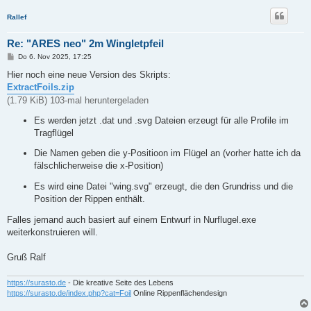
Rallef
Re: "ARES neo" 2m Wingletpfeil
B
Do 6. Nov 2025, 17:25
e
i
Hier noch eine neue Version des Skripts:
t
ExtractFoils.zip
r
a
(1.79 KiB) 103-mal heruntergeladen
g
Es werden jetzt .dat und .svg Dateien erzeugt für alle Profile im
Tragflügel
Die Namen geben die y-Positioon im Flügel an (vorher hatte ich da
fälschlicherweise die x-Position)
Es wird eine Datei "wing.svg" erzeugt, die den Grundriss und die
Position der Rippen enthält.
Falles jemand auch basiert auf einem Entwurf in Nurflugel.exe
weiterkonstruieren will.
Gruß Ralf
https://surasto.de
- Die kreative Seite des Lebens
https://surasto.de/index.php?cat=Foil
Online Rippenflächendesign