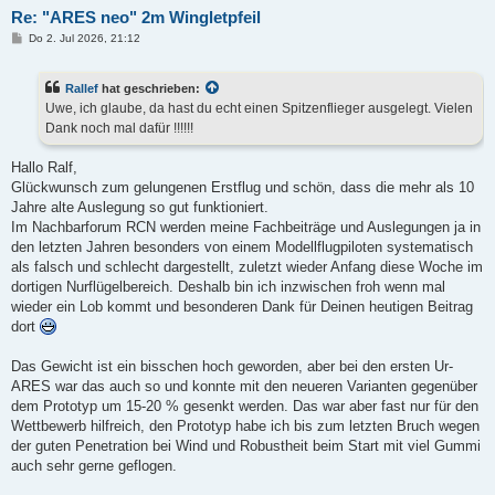
Re: "ARES neo" 2m Wingletpfeil
B
Do 2. Jul 2026, 21:12
e
i
t
Rallef
hat geschrieben:
r
a
Uwe, ich glaube, da hast du echt einen Spitzenflieger ausgelegt. Vielen
g
Dank noch mal dafür !!!!!!
Hallo Ralf,
Glückwunsch zum gelungenen Erstflug und schön, dass die mehr als 10
Jahre alte Auslegung so gut funktioniert.
Im Nachbarforum RCN werden meine Fachbeiträge und Auslegungen ja in
den letzten Jahren besonders von einem Modellflugpiloten systematisch
als falsch und schlecht dargestellt, zuletzt wieder Anfang diese Woche im
dortigen Nurflügelbereich. Deshalb bin ich inzwischen froh wenn mal
wieder ein Lob kommt und besonderen Dank für Deinen heutigen Beitrag
dort
Das Gewicht ist ein bisschen hoch geworden, aber bei den ersten Ur-
ARES war das auch so und konnte mit den neueren Varianten gegenüber
dem Prototyp um 15-20 % gesenkt werden. Das war aber fast nur für den
Wettbewerb hilfreich, den Prototyp habe ich bis zum letzten Bruch wegen
der guten Penetration bei Wind und Robustheit beim Start mit viel Gummi
auch sehr gerne geflogen.