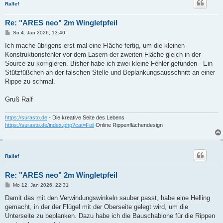
Rallef
Re: "ARES neo" 2m Wingletpfeil
B
So 4. Jan 2026, 13:40
e
i
Ich mache übrigens erst mal eine Fläche fertig, um die kleinen
t
Konstruktionsfehler vor dem Lasern der zweiten Fläche gleich in der
r
a
Source zu korrigieren. Bisher habe ich zwei kleine Fehler gefunden - Ein
g
Stützfüßchen an der falschen Stelle und Beplankungsausschnitt an einer
Rippe zu schmal.
Gruß Ralf
https://surasto.de
- Die kreative Seite des Lebens
https://surasto.de/index.php?cat=Foil
Online Rippenflächendesign
Rallef
Re: "ARES neo" 2m Wingletpfeil
B
Mo 12. Jan 2026, 22:31
e
i
Damit das mit den Verwindungswinkeln sauber passt, habe eine Helling
t
gemacht, in der der Flügel mit der Oberseite gelegt wird, um die
r
a
Unterseite zu beplanken. Dazu habe ich die Bauschablone für die Rippen
g