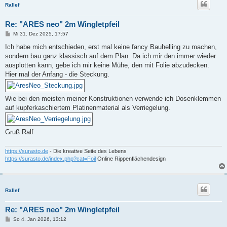
Rallef
Re: "ARES neo" 2m Wingletpfeil
B
Mi 31. Dez 2025, 17:57
e
i
Ich habe mich entschieden, erst mal keine fancy Bauhelling zu machen,
t
sondern bau ganz klassisch auf dem Plan. Da ich mir den immer wieder
r
a
ausplotten kann, gebe ich mir keine Mühe, den mit Folie abzudecken.
g
Hier mal der Anfang - die Steckung.
Wie bei den meisten meiner Konstruktionen verwende ich Dosenklemmen
auf kupferkaschiertem Platinenmaterial als Verriegelung.
Gruß Ralf
https://surasto.de
- Die kreative Seite des Lebens
https://surasto.de/index.php?cat=Foil
Online Rippenflächendesign
Rallef
Re: "ARES neo" 2m Wingletpfeil
B
So 4. Jan 2026, 13:12
e