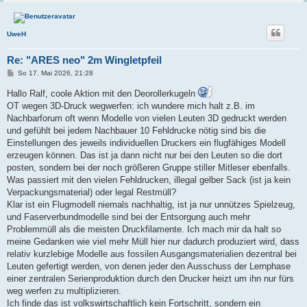
UweH
Re: "ARES neo" 2m Wingletpfeil
B
So 17. Mai 2026, 21:28
e
i
Hallo Ralf, coole Aktion mit den Deorollerkugeln
t
OT wegen 3D-Druck wegwerfen: ich wundere mich halt z.B. im
r
a
Nachbarforum oft wenn Modelle von vielen Leuten 3D gedruckt werden
g
und gefühlt bei jedem Nachbauer 10 Fehldrucke nötig sind bis die
Einstellungen des jeweils individuellen Druckers ein flugfähiges Modell
erzeugen können. Das ist ja dann nicht nur bei den Leuten so die dort
posten, sondern bei der noch größeren Gruppe stiller Mitleser ebenfalls.
Was passiert mit den vielen Fehldrucken, illegal gelber Sack (ist ja kein
Verpackungsmaterial) oder legal Restmüll?
Klar ist ein Flugmodell niemals nachhaltig, ist ja nur unnützes Spielzeug,
und Faserverbundmodelle sind bei der Entsorgung auch mehr
Problemmüll als die meisten Druckfilamente. Ich mach mir da halt so
meine Gedanken wie viel mehr Müll hier nur dadurch produziert wird, dass
relativ kurzlebige Modelle aus fossilen Ausgangsmaterialien dezentral bei
Leuten gefertigt werden, von denen jeder den Ausschuss der Lernphase
einer zentralen Serienproduktion durch den Drucker heizt um ihn nur fürs
weg werfen zu multiplizieren.
Ich finde das ist volkswirtschaftlich kein Fortschritt, sondern ein