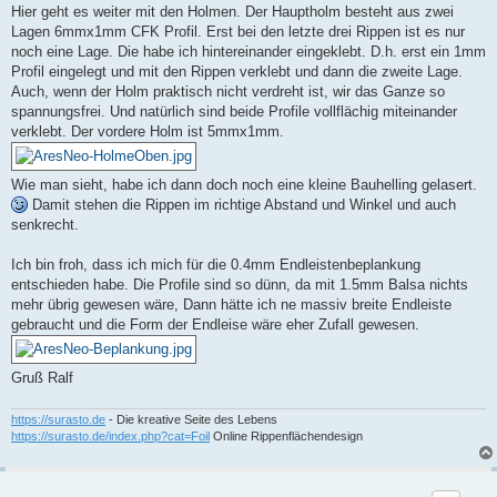
i
Hier geht es weiter mit den Holmen. Der Hauptholm besteht aus zwei
t
Lagen 6mmx1mm CFK Profil. Erst bei den letzte drei Rippen ist es nur
r
a
noch eine Lage. Die habe ich hintereinander eingeklebt. D.h. erst ein 1mm
g
Profil eingelegt und mit den Rippen verklebt und dann die zweite Lage.
Auch, wenn der Holm praktisch nicht verdreht ist, wir das Ganze so
spannungsfrei. Und natürlich sind beide Profile vollflächig miteinander
verklebt. Der vordere Holm ist 5mmx1mm.
Wie man sieht, habe ich dann doch noch eine kleine Bauhelling gelasert.
Damit stehen die Rippen im richtige Abstand und Winkel und auch
senkrecht.
Ich bin froh, dass ich mich für die 0.4mm Endleistenbeplankung
entschieden habe. Die Profile sind so dünn, da mit 1.5mm Balsa nichts
mehr übrig gewesen wäre, Dann hätte ich ne massiv breite Endleiste
gebraucht und die Form der Endleise wäre eher Zufall gewesen.
Gruß Ralf
https://surasto.de
- Die kreative Seite des Lebens
https://surasto.de/index.php?cat=Foil
Online Rippenflächendesign