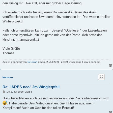
den Dialog mit Uwe still, aber mit.groẞer Begeisterung.
Ich würde mich sehr freuen, wenn Du wieder die Daten des Ares
veröffentlichst und wenn Uwe damit einverstanden ist. Das wäre ein tolles
Winterprojekt!
Falls ich unterstützen kann, zum Beispiel "Querlesen" der Laserdateien
oder sonst irgendwie, bin ich gerne mit von der Partie. (Ich hoffe das
klingt nicht anmaßend...)
Viele Grüße
Thomas
Zuletzt geändert von
Neustart
am Do 2. Jul 2026, 22:59, insgesamt 1-mal geändert.
Neustart
Re: "ARES neo" 2m Wingletpfeil
B
Do 2. Jul 2026, 22:53
e
i
Hier überschlagen auch ja die Ereignisse und die Posts überkreuzen sich
t
. Habe gerade Dein Video gesehen. Sieht klasse aus, mein
r
a
Kompliment! Auch an Uwe für den tollen Entwurf!
g