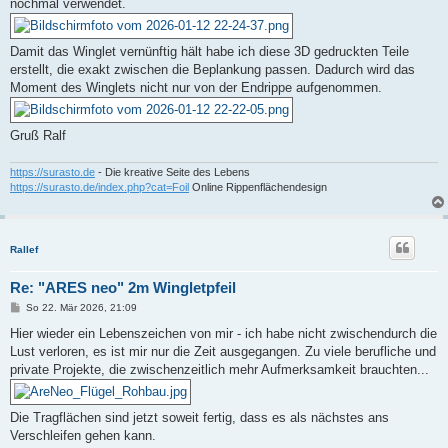
nochmal verwendet.
Damit das Winglet vernünftig hält habe ich diese 3D gedruckten Teile
erstellt, die exakt zwischen die Beplankung passen. Dadurch wird das
Moment des Winglets nicht nur von der Endrippe aufgenommen.
Gruß Ralf
https://surasto.de
- Die kreative Seite des Lebens
https://surasto.de/index.php?cat=Foil
Online Rippenflächendesign
Rallef
Re: "ARES neo" 2m Wingletpfeil
B
So 22. Mär 2026, 21:09
e
i
Hier wieder ein Lebenszeichen von mir - ich habe nicht zwischendurch die
t
Lust verloren, es ist mir nur die Zeit ausgegangen. Zu viele berufliche und
r
a
private Projekte, die zwischenzeitlich mehr Aufmerksamkeit brauchten...
g
Die Tragflächen sind jetzt soweit fertig, dass es als nächstes ans
Verschleifen gehen kann.