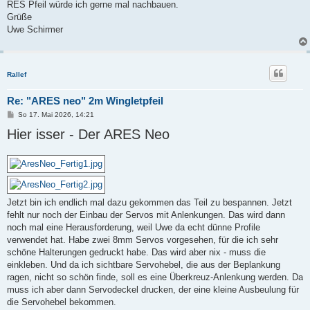
RES Pfeil würde ich gerne mal nachbauen.
Grüße
Uwe Schirmer
Rallef
Re: "ARES neo" 2m Wingletpfeil
B
So 17. Mai 2026, 14:21
e
Hier isser - Der ARES Neo
i
t
r
a
g
Jetzt bin ich endlich mal dazu gekommen das Teil zu bespannen. Jetzt
fehlt nur noch der Einbau der Servos mit Anlenkungen. Das wird dann
noch mal eine Herausforderung, weil Uwe da echt dünne Profile
verwendet hat. Habe zwei 8mm Servos vorgesehen, für die ich sehr
schöne Halterungen gedruckt habe. Das wird aber nix - muss die
einkleben. Und da ich sichtbare Servohebel, die aus der Beplankung
ragen, nicht so schön finde, soll es eine Überkreuz-Anlenkung werden. Da
muss ich aber dann Servodeckel drucken, der eine kleine Ausbeulung für
die Servohebel bekommen.