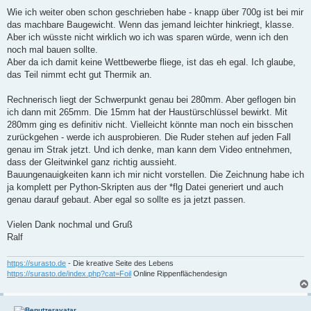
Wie ich weiter oben schon geschrieben habe - knapp über 700g ist bei mir
das machbare Baugewicht. Wenn das jemand leichter hinkriegt, klasse.
Aber ich wüsste nicht wirklich wo ich was sparen würde, wenn ich den
noch mal bauen sollte.
Aber da ich damit keine Wettbewerbe fliege, ist das eh egal. Ich glaube,
das Teil nimmt echt gut Thermik an.
Rechnerisch liegt der Schwerpunkt genau bei 280mm. Aber geflogen bin
ich dann mit 265mm. Die 15mm hat der Haustürschlüssel bewirkt. Mit
280mm ging es definitiv nicht. Vielleicht könnte man noch ein bisschen
zurückgehen - werde ich ausprobieren. Die Ruder stehen auf jeden Fall
genau im Strak jetzt. Und ich denke, man kann dem Video entnehmen,
dass der Gleitwinkel ganz richtig aussieht.
Bauungenauigkeiten kann ich mir nicht vorstellen. Die Zeichnung habe ich
ja komplett per Python-Skripten aus der *flg Datei generiert und auch
genau darauf gebaut. Aber egal so sollte es ja jetzt passen.
Vielen Dank nochmal und Gruß
Ralf
https://surasto.de
- Die kreative Seite des Lebens
https://surasto.de/index.php?cat=Foil
Online Rippenflächendesign