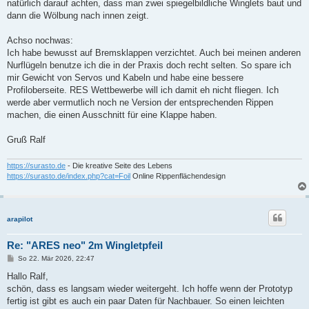
natürlich darauf achten, dass man zwei spiegelbildliche Winglets baut und
dann die Wölbung nach innen zeigt.
Achso nochwas:
Ich habe bewusst auf Bremsklappen verzichtet. Auch bei meinen anderen
Nurflügeln benutze ich die in der Praxis doch recht selten. So spare ich
mir Gewicht von Servos und Kabeln und habe eine bessere
Profiloberseite. RES Wettbewerbe will ich damit eh nicht fliegen. Ich
werde aber vermutlich noch ne Version der entsprechenden Rippen
machen, die einen Ausschnitt für eine Klappe haben.
Gruß Ralf
https://surasto.de
- Die kreative Seite des Lebens
https://surasto.de/index.php?cat=Foil
Online Rippenflächendesign
arapilot
Re: "ARES neo" 2m Wingletpfeil
B
So 22. Mär 2026, 22:47
e
i
Hallo Ralf,
t
schön, dass es langsam wieder weitergeht. Ich hoffe wenn der Prototyp
r
a
fertig ist gibt es auch ein paar Daten für Nachbauer. So einen leichten
g