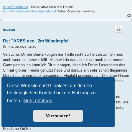
https://surasto.de
- Die kreative Seite des Lebens
https://surasto.de/index.php?cat=Foil
Online Rippenflächendesign
Neustart
Re: "ARES neo" 2m Wingletpfeil
B
Fr 3. Jul 2026, 15:10
e
i
Versuche, Dir die Bemerkungen der Trolle nicht zu Herzen zu nehmen,
t
auch wenn es schwer fällt. Mich würde das allerdings auch sehr nerven.
r
a
Ganz persönlich kann ich Dir nur sagen, dass ich Deine Laserdaten des
g
Sif mit großer Freude genutzt habe und daraus ein sehr schön fliegendes
Modell mit einem ganz besonderen Flugbild geworden ist. Die alten Hasen
am Hang sind angekommen und haben angefangen, Fotos zu machen.
Diese Website nutzt Cookies, um dir den
Besser geht es nicht.
bestmöglichen Komfort bei der Nutzung zu
Ich habe Deine Laserdaten auf meien Laser angepasst und schon da
bieten.
Mehr erfahren
merkt man, wie viel Arbeit das alles macht. Mit ist also sehr bewusst, wie
viel Energie und Zeit Du aufgewendet hast. Höchste Anerkennung dafür.
Verstanden!
Ich hoffe, das lesen die lieben Leute aus den Nachbarforen.
Herzliche Grüße