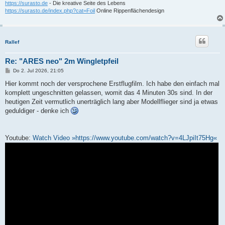
https://surasto.de
- Die kreative Seite des Lebens
https://surasto.de/index.php?cat=Foil
Online Rippenflächendesign
Rallef
Re: "ARES neo" 2m Wingletpfeil
B
Do 2. Jul 2026, 21:05
e
i
Hier kommt noch der versprochene Erstflugfilm. Ich habe den einfach mal
t
komplett ungeschnitten gelassen, womit das 4 Minuten 30s sind. In der
r
a
heutigen Zeit vermutlich unerträglich lang aber Modellflieger sind ja etwas
g
geduldiger - denke ich
Youtube:
Watch Video »https://www.youtube.com/watch?v=4LJpiIt75Hg«