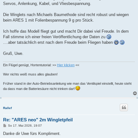
Servos, Anlenkung, Kabel, und Vliesbespannung.
Die Winglets nach Michaels Baumethode sind recht robust und wiegen
beim ARES 1 mit Folienbespannung 9 g pro Stück.
Ich hoffe das Modell fliegt gut und macht Dir dabei viel Freude. In dem
Fall stimme ich einer freien Veröffentlichung der Daten zu
....aber tatsächlich erst nach dem Freude beim Fliegen haben
Gruß, Uwe.
Ein Flügel genügt, Hortentutorial: >>
Hier klicken
<<
Wer nichts weiß muss alles glauben!
Früher stand in der Auto-Betriebsanleitung wie man das Ventilspiel einstellt, heute steht
da dass man die Batteriesäure nicht trinken darf
Rallef
Re: "ARES neo" 2m Wingletpfeil
B
So 17. Mai 2026, 19:07
e
i
Danke dir Uwe fürs Kompliment.
t