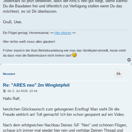
Jedenfalls ist jetzt bewiesen, dass der ARES neo gut fliegt, damit kannst
Du die Baudaten frei und öffentlich zur Verfügung stellen wenn Du das
möchtest, es ist Dir überlassen.
Gruß, Uwe.
Ein Flügel genügt, Hortentutorial: >>
Hier klicken
<<
Wer nichts weiß muss alles glauben!
Früher stand in der Auto-Betriebsanleitung wie man das Ventilspiel einstellt, heute steht
da dass man die Batteriesäure nicht trinken darf
Neustart
Re: "ARES neo" 2m Wingletpfeil
B
Do 2. Jul 2026, 22:34
e
i
Hallo Ralf,
t
r
a
herzlichen Glückwunsch zum gelungenen Erstflug! Man sieht Dir die
g
Freude wirklich an! Toll gemacht! Ich bin schon gespannt auf ein Video.
Nach dem erfolgreichen Nachbau Deines SiF "Neo" und schönen Flügen,
schaue ich immer mal wieder hier rein und verfolge Deinen Thread und