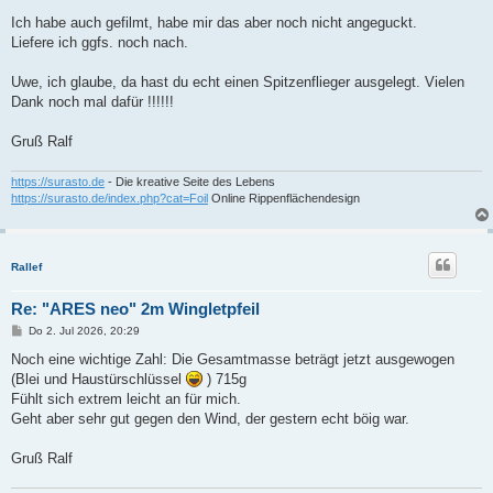
Ich habe auch gefilmt, habe mir das aber noch nicht angeguckt.
Liefere ich ggfs. noch nach.
Uwe, ich glaube, da hast du echt einen Spitzenflieger ausgelegt. Vielen
Dank noch mal dafür !!!!!!
Gruß Ralf
https://surasto.de
- Die kreative Seite des Lebens
https://surasto.de/index.php?cat=Foil
Online Rippenflächendesign
Rallef
Re: "ARES neo" 2m Wingletpfeil
B
Do 2. Jul 2026, 20:29
e
i
Noch eine wichtige Zahl: Die Gesamtmasse beträgt jetzt ausgewogen
t
(Blei und Haustürschlüssel
) 715g
r
a
Fühlt sich extrem leicht an für mich.
g
Geht aber sehr gut gegen den Wind, der gestern echt böig war.
Gruß Ralf