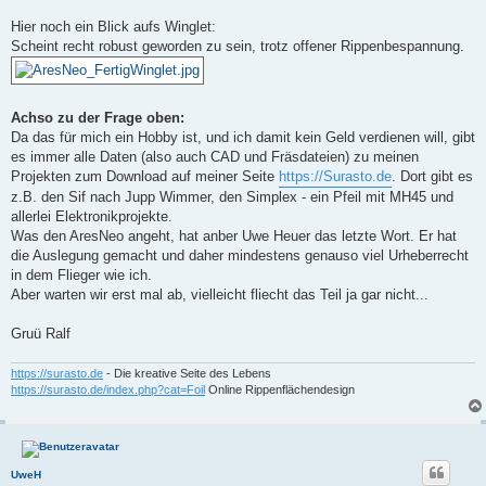
Hier noch ein Blick aufs Winglet:
Scheint recht robust geworden zu sein, trotz offener Rippenbespannung.
Achso zu der Frage oben:
Da das für mich ein Hobby ist, und ich damit kein Geld verdienen will, gibt
es immer alle Daten (also auch CAD und Fräsdateien) zu meinen
Projekten zum Download auf meiner Seite
https://Surasto.de
. Dort gibt es
z.B. den Sif nach Jupp Wimmer, den Simplex - ein Pfeil mit MH45 und
allerlei Elektronikprojekte.
Was den AresNeo angeht, hat anber Uwe Heuer das letzte Wort. Er hat
die Auslegung gemacht und daher mindestens genauso viel Urheberrecht
in dem Flieger wie ich.
Aber warten wir erst mal ab, vielleicht fliecht das Teil ja gar nicht...
Gruü Ralf
https://surasto.de
- Die kreative Seite des Lebens
https://surasto.de/index.php?cat=Foil
Online Rippenflächendesign
UweH