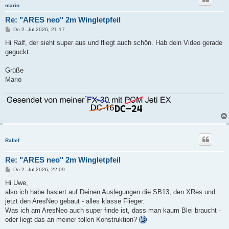
mario
Re: "ARES neo" 2m Wingletpfeil
B
Do 2. Jul 2026, 21:17
e
i
Hi Ralf, der sieht super aus und fliegt auch schön. Hab dein Video gerade
t
geguckt.
r
a
g
Grüße
Mario
Rallef
Re: "ARES neo" 2m Wingletpfeil
B
Do 2. Jul 2026, 22:09
e
i
Hi Uwe,
t
also ich habe basiert auf Deinen Auslegungen die SB13, den XRes und
r
a
jetzt den AresNeo gebaut - alles klasse Flieger.
g
Was ich am AresNeo auch super finde ist, dass man kaum Blei braucht -
oder liegt das an meiner tollen Konstruktion?