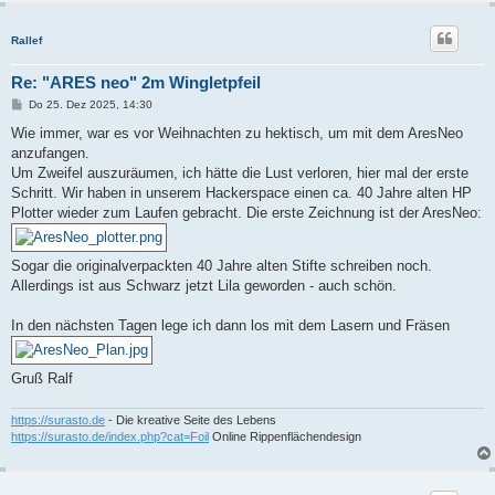
Rallef
Re: "ARES neo" 2m Wingletpfeil
B
Do 25. Dez 2025, 14:30
e
i
Wie immer, war es vor Weihnachten zu hektisch, um mit dem AresNeo
t
anzufangen.
r
a
Um Zweifel auszuräumen, ich hätte die Lust verloren, hier mal der erste
g
Schritt. Wir haben in unserem Hackerspace einen ca. 40 Jahre alten HP
Plotter wieder zum Laufen gebracht. Die erste Zeichnung ist der AresNeo:
Sogar die originalverpackten 40 Jahre alten Stifte schreiben noch.
Allerdings ist aus Schwarz jetzt Lila geworden - auch schön.
In den nächsten Tagen lege ich dann los mit dem Lasern und Fräsen
Gruß Ralf
https://surasto.de
- Die kreative Seite des Lebens
https://surasto.de/index.php?cat=Foil
Online Rippenflächendesign