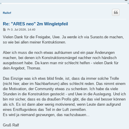
Rallef
Re: "ARES neo" 2m Wingletpfeil
B
Fr 3. Jul 2026, 14:40
e
i
Vielen Dank für die Freigabe, Uwe. Ja werde ich via Surasto.de machen,
t
so wie bei allen meiner Kontruktionen.
r
a
g
Aber ich muss die noch etwas aufräumen und ein paar Änderungen
machen, bei denen ich Konstruktionsmängel nachher noch händisch
ausgebssert habe. Da kann man mir schlecht helfen - vielen Dank für
dein Angebot, Thomas.
Das Einzige was ich etws blöd finde, ist, dass da immer solche Trolle
(nicht hier, aber im Nachbarforum) alles schlecht reden. Das nimmt einem
die Motivation, der Community etwas zu schenken. Ich habe da viele
Stunden in die Konstruktion gesteckt - und Uwe in die Auslegung. Und ich
bin mir sicher, dass es da draußen Profis gibt, die das viel besser können
als ich. Es ist dann aber wenig motivierend, wenn Leute dann aufgrund
eines Erstflugvideos das Teil in der Luft zerreißen.
Es wird ja niemand gezwungen, das nachzubauen...
Gruß Ralf