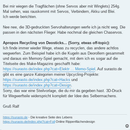
r
a
Bei mir wiegen die Tragflächen (ohne Servos aber mit Winglets) 254g.
g
Mal sehen, was rauskommt mit Servos, Verbindern, Akku und Blei.
Ich werde berichten.
Nee nee, die 3D-gedruckten Servohalterungen werfe ich ja nicht weg. Die
passen in den nächsten Flieger. Habe nochmal die gleichen Chaservos.
Apropos Recycling von Deosticks... (Sorry, etwas off-topic):
Ich finde immer wieder Wege, etwas zu recyclen, das andere achtlos
wegwerfen. Zum Beispiel habe ich die Kugeln aus Deorollern gesammelt
und daraus ein Memory-Spiel gemacht, mit dem ich es sogar auf die
Titelseite des Make-Magazins geschafft habe:
https://surasto.de/index.php?cat=Elektr ... Memo-Spiel
. Auf surasto.de
gibt es eine ganze Kategorien meiner Upcycling-Projekte:
https://surasto.de/index.php?cat=Hacks
und
https://surasto.de/index.php?cat=Design
.
Sorry, das war eine Steilvorlage, die du mir da gegeben hast. 3D-Druck
für Wegwerfteile widerspricht komplett der Idee des Selbermachens.
Gruß Ralf
https://surasto.de
- Die kreative Seite des Lebens
https://surasto.de/index.php?cat=Foil
Online Rippenflächendesign