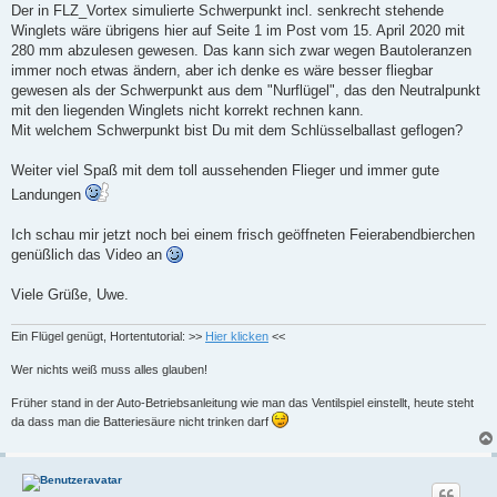
Der in FLZ_Vortex simulierte Schwerpunkt incl. senkrecht stehende
Winglets wäre übrigens hier auf Seite 1 im Post vom 15. April 2020 mit
280 mm abzulesen gewesen. Das kann sich zwar wegen Bautoleranzen
immer noch etwas ändern, aber ich denke es wäre besser fliegbar
gewesen als der Schwerpunkt aus dem "Nurflügel", das den Neutralpunkt
mit den liegenden Winglets nicht korrekt rechnen kann.
Mit welchem Schwerpunkt bist Du mit dem Schlüsselballast geflogen?
Weiter viel Spaß mit dem toll aussehenden Flieger und immer gute
Landungen
Ich schau mir jetzt noch bei einem frisch geöffneten Feierabendbierchen
genüßlich das Video an
Viele Grüße, Uwe.
Ein Flügel genügt, Hortentutorial: >>
Hier klicken
<<
Wer nichts weiß muss alles glauben!
Früher stand in der Auto-Betriebsanleitung wie man das Ventilspiel einstellt, heute steht
da dass man die Batteriesäure nicht trinken darf