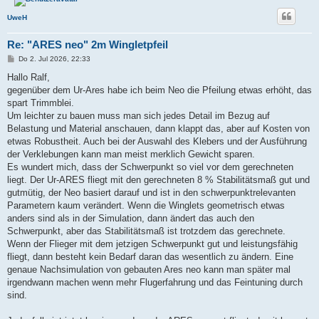
UweH
Re: "ARES neo" 2m Wingletpfeil
B
Do 2. Jul 2026, 22:33
e
i
Hallo Ralf,
t
gegenüber dem Ur-Ares habe ich beim Neo die Pfeilung etwas erhöht, das
r
a
spart Trimmblei.
g
Um leichter zu bauen muss man sich jedes Detail im Bezug auf
Belastung und Material anschauen, dann klappt das, aber auf Kosten von
etwas Robustheit. Auch bei der Auswahl des Klebers und der Ausführung
der Verklebungen kann man meist merklich Gewicht sparen.
Es wundert mich, dass der Schwerpunkt so viel vor dem gerechneten
liegt. Der Ur-ARES fliegt mit den gerechneten 8 % Stabilitätsmaß gut und
gutmütig, der Neo basiert darauf und ist in den schwerpunktrelevanten
Parametern kaum verändert. Wenn die Winglets geometrisch etwas
anders sind als in der Simulation, dann ändert das auch den
Schwerpunkt, aber das Stabilitätsmaß ist trotzdem das gerechnete.
Wenn der Flieger mit dem jetzigen Schwerpunkt gut und leistungsfähig
fliegt, dann besteht kein Bedarf daran das wesentlich zu ändern. Eine
genaue Nachsimulation von gebauten Ares neo kann man später mal
irgendwann machen wenn mehr Flugerfahrung und das Feintuning durch
sind.