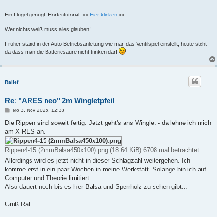
Ein Flügel genügt, Hortentutorial: >>
Hier klicken
<<
Wer nichts weiß muss alles glauben!
Früher stand in der Auto-Betriebsanleitung wie man das Ventilspiel einstellt, heute steht
da dass man die Batteriesäure nicht trinken darf
Rallef
Re: "ARES neo" 2m Wingletpfeil
B
Mo 3. Nov 2025, 12:38
e
i
Die Rippen sind soweit fertig. Jetzt geht's ans Winglet - da lehne ich mich
t
am X-RES an.
r
a
g
Rippen4-15 (2mmBalsa450x100).png (18.64 KiB) 6708 mal betrachtet
Allerdings wird es jetzt nicht in dieser Schlagzahl weitergehen. Ich
komme erst in ein paar Wochen in meine Werkstatt. Solange bin ich auf
Computer und Theorie limitiert.
Also dauert noch bis es hier Balsa und Sperrholz zu sehen gibt...
Gruß Ralf