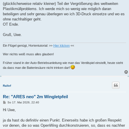
(glücklicherweise relativ kleiner) Teil der Vergrößerung des weltweiten
Plastikmüllproblems. Ich werde mich so wenig wie möglich daran
beteiligen und sehr genau überlegen wo ich 3D-Druck einsetze und wo es
ohne nachhaltiger geht.
OT Ende.
Gruß, Uwe.
Ein Flügel genügt, Hortentutorial: >>
Hier klicken
<<
Wer nichts weiß muss alles glauben!
Früher stand in der Auto-Betriebsanleitung wie man das Ventilspiel einstellt, heute steht
da dass man die Batteriesäure nicht trinken darf
Rallef
Re: "ARES neo" 2m Wingletpfeil
B
So 17. Mai 2026, 22:40
e
i
Hi Uwe,
t
r
a
ja da hast du definitiv einen Punkt. Einerseits habe ich großen Respekt
g
vor denen, die so was OpenWing durchkonstruieren, so, dass es nachher