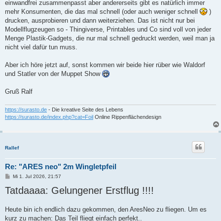
einwandfrei zusammenpasst aber andererseits gibt es natürlich immer
mehr Konsumenten, die das mal schnell (oder auch weniger schnell
)
drucken, ausprobieren und dann weiterziehen. Das ist nicht nur bei
Modellflugzeugen so - Thingiverse, Printables und Co sind voll von jeder
Menge Plastik-Gadgets, die nur mal schnell gedruckt werden, weil man ja
nicht viel dafür tun muss.
Aber ich höre jetzt auf, sonst kommen wir beide hier rüber wie Waldorf
und Statler von der Muppet Show
Gruß Ralf
https://surasto.de
- Die kreative Seite des Lebens
https://surasto.de/index.php?cat=Foil
Online Rippenflächendesign
Rallef
Re: "ARES neo" 2m Wingletpfeil
B
Mi 1. Jul 2026, 21:57
e
Tatdaaaa: Gelungener Erstflug !!!!
i
t
r
a
Heute bin ich endlich dazu gekommen, den AresNeo zu fliegen. Um es
g
kurz zu machen: Das Teil fliegt einfach perfekt..