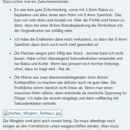
Dazu schon mal ein Zwischenresümee:
Es war eine gute Entscheidung, vorne mit 1,5mm Balsa zu
beplanken und alles hinter dem Holm mit 0,4mm Sperrholz. Das
kam mir sehr dünn und instabil vor. Aber die Profile sind hinten so
dünn, dass bei einer dicken Balsabeplankung die Ähnlichkeit mit
der Originalkontur nur zufällig wäre.
Ich habe die Endleisten dann noch verkastest, so dass das 0.4mm
Sperrholz dann doch noch recht steif geworden ist.
Die Flächen wiegen jetzt 190g das Stück - leichter kann ich nicht
bauen. Habe schon überwiegend Sekundenkleber verwendet und
nur Balsa und Kohle. Wenn das jemand noch leichter hinkriegt,
ohne, dass es fragil wird - Hut ab.
Die Holme aus zwei übereinanderliegenden 1mm dicken
Kohleprofilen zu machen war definitiv auch ne gute Idee. Die
Profildicke nimmt nämlich nicht linear ab. Wenn man einen
massiven Holm nähme, dann entstünde da ziemliche Spannung im
Flieger. Ich habe die einzeln eingelegt und dann vollflächig mit
Sekundenkleber verklebt.
Die Winglets sind jetzt auch soweit fertig. Da muss allerdings noch
einiges an den Formklötzen unten weggeschliffen werden. Man muss