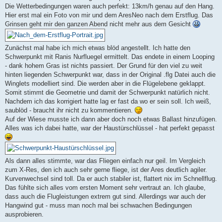
Die Wetterbedingungen waren auch perfekt: 13km/h genau auf den Hang.
Hier erst mal ein Foto von mir und dem AresNeo nach dem Erstflug. Das
Grinsen geht mir den ganzen Abend nicht mehr aus dem Gesicht
Zunächst mal habe ich mich etwas blöd angestellt. Ich hatte den
Schwerpunkt mit Ranis Nurfluegel ermittelt. Das endete in einem Looping
- dank hohem Gras ist nichts passiert. Der Grund für den viel zu weit
hinten liegenden Schwerpunkt war, dass in der Original .flg Datei auch die
Winglets modelliert sind. Die werden aber in die Flügelebene geklappt.
Somit stimmt die Geometrie und damit der Schwerpunkt natürlich nicht.
Nachdem ich das korrigiert hatte lag er fast da wo er sein soll. Ich weiß,
saublöd - braucht ihr nicht zu kommentieren.
Auf der Wiese musste ich dann aber doch noch etwas Ballast hinzufügen.
Alles was ich dabei hatte, war der Haustürschlüssel - hat perfekt gepasst
Als dann alles stimmte, war das Fliegen einfach nur geil. Im Vergleich
zum X-Res, den ich auch sehr gerne fliege, ist der Ares deutlich agiler.
Kurvenwechsel sind toll. Da er auch stabiler ist, flattert nix im Schnellflug.
Das fühlte sich alles vom ersten Moment sehr vertraut an. Ich glaube,
dass auch die Flugleistungen extrem gut sind. Allerdings war auch der
Hangwind gut - muss man noch mal bei schwachen Bedingungen
ausprobieren.