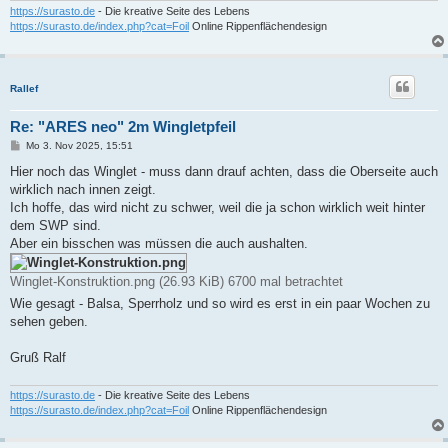
https://surasto.de
- Die kreative Seite des Lebens
https://surasto.de/index.php?cat=Foil
Online Rippenflächendesign
Rallef
Re: "ARES neo" 2m Wingletpfeil
B
Mo 3. Nov 2025, 15:51
e
i
Hier noch das Winglet - muss dann drauf achten, dass die Oberseite auch
t
wirklich nach innen zeigt.
r
a
Ich hoffe, das wird nicht zu schwer, weil die ja schon wirklich weit hinter
g
dem SWP sind.
Aber ein bisschen was müssen die auch aushalten.
Winglet-Konstruktion.png (26.93 KiB) 6700 mal betrachtet
Wie gesagt - Balsa, Sperrholz und so wird es erst in ein paar Wochen zu
sehen geben.
Gruß Ralf
https://surasto.de
- Die kreative Seite des Lebens
https://surasto.de/index.php?cat=Foil
Online Rippenflächendesign