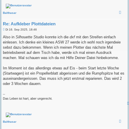
Balthasar
Re: Aufkleber Plottdateien
B
Di 16. Sep 2025, 18:46
e
i
Also in
Silhouette Studio
konnte ich die
dxf
mit den Streifen einfach
t
einlesen. Ich denke ein kleines ASW 27 werde ich wohl noch irgendwie
r
a
sebst dazu bekommen. Wenn ich meinen Plotter das nächste Mal
g
betriebsbereit auf dem Tisch habe, werde ich mal einen Ausdruck
machen. Mal schauen was ich da mit Hilfe Deiner Datei hinbekomme.
Im Moment ist das allerdings etwas auf Eis - beim Start letzte Woche
(Startwagen) ist ein Propellerblatt abgerissen und die Rumpfspitze hat es
auseinandergerissen. Das muss ich jetzt erstmal reparieren. Das wird 2
oder 3 Wochen dauern.
--
Das Leben ist hart, aber ungerecht.
Balthasar