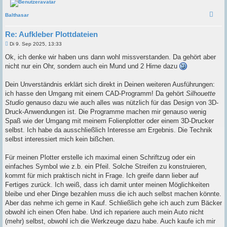
Balthasar
Re: Aufkleber Plottdateien
B
Di 9. Sep 2025, 13:33
e
i
Ok, ich denke wir haben uns dann wohl missverstanden. Da gehört aber
t
nicht nur ein Ohr, sondern auch ein Mund und 2 Hirne dazu
r
a
g
Dein Unverständnis erklärt sich direkt in Deinen weiteren Ausführungen:
ich hasse den Umgang mit einem CAD-Programm! Da gehört
Silhouette
Studio
genauso dazu wie auch alles was nützlich für das Design von 3D-
Druck-Anwendungen ist. Die Programme machen mir genauso wenig
Spaß wie der Umgang mit meinem Folienplotter oder einem 3D-Drucker
selbst. Ich habe da ausschließlich Interesse am Ergebnis. Die Technik
selbst interessiert mich kein bißchen.
Für meinen Plotter erstelle ich maximal einen Schriftzug oder ein
einfaches Symbol wie z.b. ein Pfeil. Solche Streifen zu konstruieren,
kommt für mich praktisch nicht in Frage. Ich greife dann lieber auf
Fertiges zurück. Ich weiß, dass ich damit unter meinen Möglichkeiten
bleibe und eher Dinge bezahlen muss die ich auch selbst machen könnte.
Aber das nehme ich gerne in Kauf. Schließlich gehe ich auch zum Bäcker
obwohl ich einen Ofen habe. Und ich repariere auch mein Auto nicht
(mehr) selbst, obwohl ich die Werkzeuge dazu habe. Auch kaufe ich mir