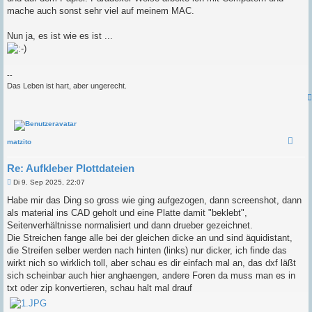
mache auch sonst sehr viel auf meinem MAC.
Nun ja, es ist wie es ist ...
--
Das Leben ist hart, aber ungerecht.
matzito
Re: Aufkleber Plottdateien
B
Di 9. Sep 2025, 22:07
e
i
Habe mir das Ding so gross wie ging aufgezogen, dann screenshot, dann
t
als material ins CAD geholt und eine Platte damit "beklebt",
r
a
Seitenverhältnisse normalisiert und dann drueber gezeichnet.
g
Die Streichen fange alle bei der gleichen dicke an und sind äquidistant,
die Streifen selber werden nach hinten (links) nur dicker, ich finde das
wirkt nich so wirklich toll, aber schau es dir einfach mal an, das dxf läßt
sich scheinbar auch hier anghaengen, andere Foren da muss man es in
txt oder zip konvertieren, schau halt mal drauf