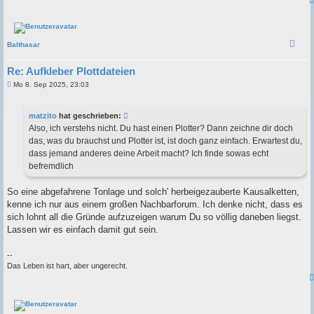
Balthasar
Re: Aufkleber Plottdateien
B
Mo 8. Sep 2025, 23:03
e
i
t
matzito
hat geschrieben:
r
a
Also, ich verstehs nicht. Du hast einen Plotter? Dann zeichne dir doch
g
das, was du brauchst und Plotter ist, ist doch ganz einfach. Erwartest du,
dass jemand anderes deine Arbeit macht? Ich finde sowas echt
befremdlich
So eine abgefahrene Tonlage und solch' herbeigezauberte Kausalketten,
kenne ich nur aus einem großen Nachbarforum. Ich denke nicht, dass es
sich lohnt all die Gründe aufzuzeigen warum Du so völlig daneben liegst.
Lassen wir es einfach damit gut sein.
--
Das Leben ist hart, aber ungerecht.