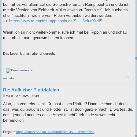
a
kommt es vor allem auf die Seitenstreifen am Rumpfboot an und da ist
g
mir die Version von Eckhardt Müller etwas zu "verspielt". Ich suche es
eher "nüchtern" wie sie vom Rippin vertrieben wurden/werden:
-->
https://www.rc-tronics-topp-rippin.de/S ... 6efur09k85
Wenn ich so nicht weiterkomme, rufe ich mal bei Rippin an und schau'
mal, ob die mir irgendwie helfen können ...
--
Das Leben ist hart, aber ungerecht.
matzito
Re: Aufkleber Plottdateien
B
Mo 8. Sep 2025, 20:39
e
i
Also, ich verstehs nicht. Du hast einen Plotter? Dann zeichne dir doch
t
das, was du brauchst und Plotter ist, ist doch ganz einfach. Erwartest du,
r
a
dass jemand anderes deine Arbeit macht? Ich finde sowas echt
g
befremdlich
Projekte:
https://outerzone.co.uk/search/results. ... d=matthias