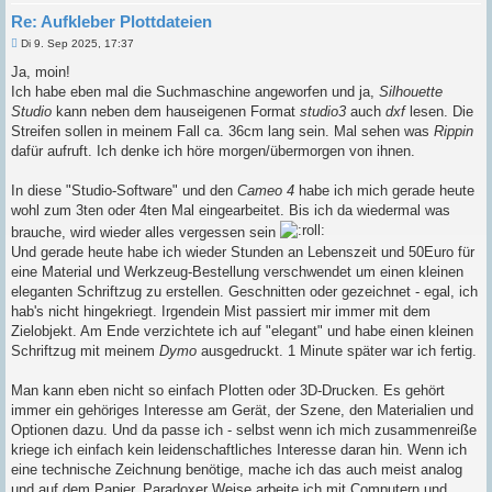
Re: Aufkleber Plottdateien
B
Di 9. Sep 2025, 17:37
e
i
Ja, moin!
t
Ich habe eben mal die Suchmaschine angeworfen und ja,
Silhouette
r
a
Studio
kann neben dem hauseigenen Format
studio3
auch
dxf
lesen. Die
g
Streifen sollen in meinem Fall ca. 36cm lang sein. Mal sehen was
Rippin
dafür aufruft. Ich denke ich höre morgen/übermorgen von ihnen.
In diese "Studio-Software" und den
Cameo 4
habe ich mich gerade heute
wohl zum 3ten oder 4ten Mal eingearbeitet. Bis ich da wiedermal was
brauche, wird wieder alles vergessen sein
Und gerade heute habe ich wieder Stunden an Lebenszeit und 50Euro für
eine Material und Werkzeug-Bestellung verschwendet um einen kleinen
eleganten Schriftzug zu erstellen. Geschnitten oder gezeichnet - egal, ich
hab's nicht hingekriegt. Irgendein Mist passiert mir immer mit dem
Zielobjekt. Am Ende verzichtete ich auf "elegant" und habe einen kleinen
Schriftzug mit meinem
Dymo
ausgedruckt. 1 Minute später war ich fertig.
Man kann eben nicht so einfach Plotten oder 3D-Drucken. Es gehört
immer ein gehöriges Interesse am Gerät, der Szene, den Materialien und
Optionen dazu. Und da passe ich - selbst wenn ich mich zusammenreiße
kriege ich einfach kein leidenschaftliches Interesse daran hin. Wenn ich
eine technische Zeichnung benötige, mache ich das auch meist analog
und auf dem Papier. Paradoxer Weise arbeite ich mit Computern und