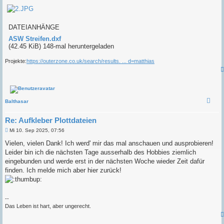
DATEIANHÄNGE
ASW Streifen.dxf
(42.45 KiB) 148-mal heruntergeladen
Projekte:
https://outerzone.co.uk/search/results. ... d=matthias
Balthasar
Re: Aufkleber Plottdateien
B
Mi 10. Sep 2025, 07:56
e
i
Vielen, vielen Dank! Ich werd' mir das mal anschauen und ausprobieren!
t
Leider bin ich die nächsten Tage ausserhalb des Hobbies ziemlich
r
a
eingebunden und werde erst in der nächsten Woche wieder Zeit dafür
g
finden. Ich melde mich aber hier zurück!
--
Das Leben ist hart, aber ungerecht.