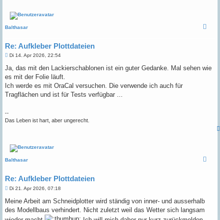
Balthasar
Re: Aufkleber Plottdateien
B
Di 14. Apr 2026, 22:54
e
i
Ja, das mit den Lackierschablonen ist ein guter Gedanke. Mal sehen wie
t
es mit der Folie läuft.
r
a
Ich werde es mit OraCal versuchen. Die verwende ich auch für
g
Tragflächen und ist für Tests verfügbar ...
--
Das Leben ist hart, aber ungerecht.
Balthasar
Re: Aufkleber Plottdateien
B
Di 21. Apr 2026, 07:18
e
i
Meine Arbeit am Schneidplotter wird ständig von inner- und ausserhalb
t
des Modellbaus verhindert. Nicht zuletzt weil das Wetter sich langsam
r
a
wieder macht
Ich will mich daher nur kurz zurückmelden -