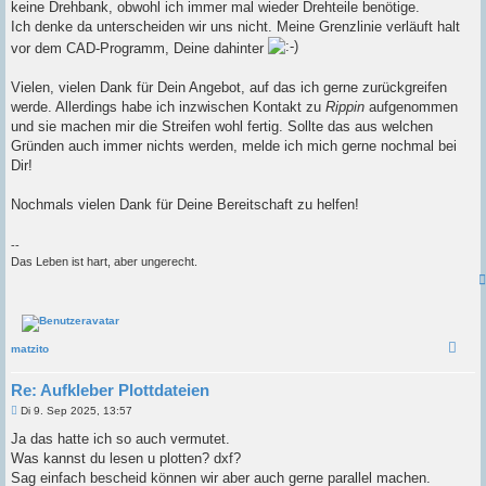
keine Drehbank, obwohl ich immer mal wieder Drehteile benötige.
Ich denke da unterscheiden wir uns nicht. Meine Grenzlinie verläuft halt
vor dem CAD-Programm, Deine dahinter
Vielen, vielen Dank für Dein Angebot, auf das ich gerne zurückgreifen
werde. Allerdings habe ich inzwischen Kontakt zu
Rippin
aufgenommen
und sie machen mir die Streifen wohl fertig. Sollte das aus welchen
Gründen auch immer nichts werden, melde ich mich gerne nochmal bei
Dir!
Nochmals vielen Dank für Deine Bereitschaft zu helfen!
--
Das Leben ist hart, aber ungerecht.
matzito
Re: Aufkleber Plottdateien
B
Di 9. Sep 2025, 13:57
e
i
Ja das hatte ich so auch vermutet.
t
Was kannst du lesen u plotten? dxf?
r
a
Sag einfach bescheid können wir aber auch gerne parallel machen.