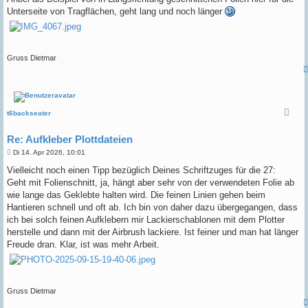
Unterseite von Tragflächen, geht lang und noch länger
Gruss Dietmar
t6backseater
Re: Aufkleber Plottdateien
B
Di 14. Apr 2026, 10:01
e
i
Vielleicht noch einen Tipp bezüglich Deines Schriftzuges für die 27:
t
Geht mit Folienschnitt, ja, hängt aber sehr von der verwendeten Folie ab
r
a
wie lange das Geklebte halten wird. Die feinen Linien gehen beim
g
Hantieren schnell und oft ab. Ich bin von daher dazu übergegangen, dass
ich bei solch feinen Aufklebern mir Lackierschablonen mit dem Plotter
herstelle und dann mit der Airbrush lackiere. Ist feiner und man hat länger
Freude dran. Klar, ist was mehr Arbeit.
Gruss Dietmar