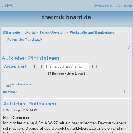
FAQ
Registrieren
Anmelden
thermik-board.de
Startseite
Portal
Foren-Übersicht
Werkstoffe und Bearbeitung
Folien, Stoff und Lack
S
u
Aufkleber Plottdateien
c
Suche
Erweiterte Suche
Antworten
h
19 Beiträge • Seite
1
von
1
e
Balthasar
Aufkleber Plottdateien
B
Mo 8. Sep 2025, 14:25
e
i
Hallo Gemeinde!
t
Ich möchte meine 4,5m ASW27 mit ein paar stilechten Dekoraufklebern
r
a
schmücken. Diverse Shops die solche Aufklebersätze anbieten sind mir
g