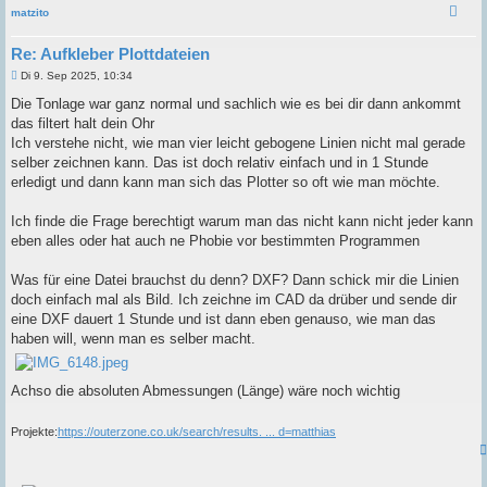
matzito
Re: Aufkleber Plottdateien
B
Di 9. Sep 2025, 10:34
e
i
Die Tonlage war ganz normal und sachlich wie es bei dir dann ankommt
t
das filtert halt dein Ohr
r
a
Ich verstehe nicht, wie man vier leicht gebogene Linien nicht mal gerade
g
selber zeichnen kann. Das ist doch relativ einfach und in 1 Stunde
erledigt und dann kann man sich das Plotter so oft wie man möchte.
Ich finde die Frage berechtigt warum man das nicht kann nicht jeder kann
eben alles oder hat auch ne Phobie vor bestimmten Programmen
Was für eine Datei brauchst du denn? DXF? Dann schick mir die Linien
doch einfach mal als Bild. Ich zeichne im CAD da drüber und sende dir
eine DXF dauert 1 Stunde und ist dann eben genauso, wie man das
haben will, wenn man es selber macht.
Achso die absoluten Abmessungen (Länge) wäre noch wichtig
Projekte:
https://outerzone.co.uk/search/results. ... d=matthias