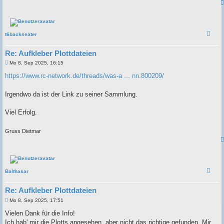
t6backseater
Re: Aufkleber Plottdateien
B
Mo 8. Sep 2025, 16:15
e
i
https://www.rc-network.de/threads/was-a ... nn.800209/
t
r
a
Irgendwo da ist der Link zu seiner Sammlung.
g
Viel Erfolg.
Gruss Dietmar
Balthasar
Re: Aufkleber Plottdateien
B
Mo 8. Sep 2025, 17:51
e
i
Vielen Dank für die Info!
t
Ich hab' mir die Plotts angesehen, aber nicht das richtige gefunden. Mir
r