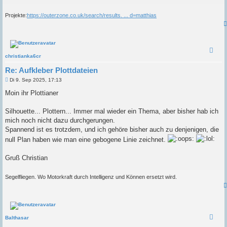
g
Projekte:
https://outerzone.co.uk/search/results. ... d=matthias
christianka6cr
Re: Aufkleber Plottdateien
B
Di 9. Sep 2025, 17:13
e
i
Moin ihr Plottianer
t
r
a
Silhouette... Plottern... Immer mal wieder ein Thema, aber bisher hab ich
g
mich noch nicht dazu durchgerungen.
Spannend ist es trotzdem, und ich gehöre bisher auch zu denjenigen, die
null Plan haben wie man eine gebogene Linie zeichnet.
Gruß Christian
Segelfliegen. Wo Motorkraft durch Intelligenz und Können ersetzt wird.
Balthasar