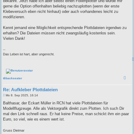
bekannt. Jetzt habe ich aber selbst einen Folienplotter und würde mir
gerne die Option offenhalten beliebig nachzuplotten (wenn der erste
Klebeversuch eben nicht hinhaut) oder auch vorhandenes leicht zu
modifizieren.
Kennt jemand eine Möglichkeit entsprechende Plottdateien irgendwo zu
erhalten? Die Dateien müssen nicht zwangsläufig kostenlos sein.
Vielen Dank!
--
Das Leben ist hart, aber ungerecht.
t6backseater
Re: Aufkleber Plottdateien
B
Mo 8. Sep 2025, 16:14
e
i
Balthasar, der Eckart Müller in RCN hat viele Plottdateien für
t
Modellflugzeuge. Alle als Vektorgrafik direkt zum Plotten. Ich such Dir
r
a
mal den Link schnell raus. Er hat keine Preise, man schickt ihm ein paar
g
Euro, so viel, wie es einem wert ist.
Gruss Dietmar