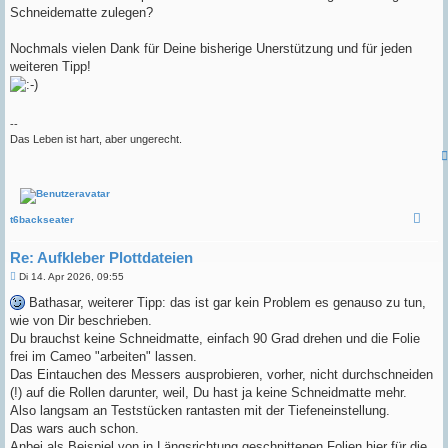
Schneidematte zulegen?
Nochmals vielen Dank für Deine bisherige Unerstützung und für jeden
weiteren Tipp!
--
Das Leben ist hart, aber ungerecht.
t6backseater
Re: Aufkleber Plottdateien
B
Di 14. Apr 2026, 09:55
e
i
Bathasar, weiterer Tipp: das ist gar kein Problem es genauso zu tun,
t
wie von Dir beschrieben.
r
a
Du brauchst keine Schneidmatte, einfach 90 Grad drehen und die Folie
g
frei im Cameo "arbeiten" lassen.
Das Eintauchen des Messers ausprobieren, vorher, nicht durchschneiden
(!) auf die Rollen darunter, weil, Du hast ja keine Schneidmatte mehr.
Also langsam an Teststücken rantasten mit der Tiefeneinstellung.
Das wars auch schon.
Anbei als Beispiel von in Längsrichtung geschnittenen Folien hier für die