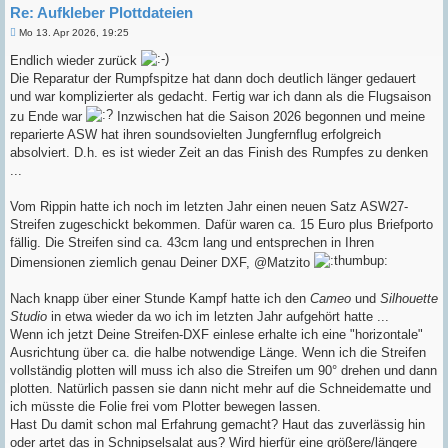
Re: Aufkleber Plottdateien
B
Mo 13. Apr 2026, 19:25
e
i
Endlich wieder zurück
t
Die Reparatur der Rumpfspitze hat dann doch deutlich länger gedauert
r
a
und war komplizierter als gedacht. Fertig war ich dann als die Flugsaison
g
zu Ende war
Inzwischen hat die Saison 2026 begonnen und meine
reparierte ASW hat ihren soundsovielten Jungfernflug erfolgreich
absolviert. D.h. es ist wieder Zeit an das Finish des Rumpfes zu denken
...
Vom Rippin hatte ich noch im letzten Jahr einen neuen Satz ASW27-
Streifen zugeschickt bekommen. Dafür waren ca. 15 Euro plus Briefporto
fällig. Die Streifen sind ca. 43cm lang und entsprechen in Ihren
Dimensionen ziemlich genau Deiner DXF, @Matzito
Nach knapp über einer Stunde Kampf hatte ich den
Cameo
und
Silhouette
Studio
in etwa wieder da wo ich im letzten Jahr aufgehört hatte ...
Wenn ich jetzt Deine Streifen-DXF einlese erhalte ich eine "horizontale"
Ausrichtung über ca. die halbe notwendige Länge. Wenn ich die Streifen
vollständig plotten will muss ich also die Streifen um 90° drehen und dann
plotten. Natürlich passen sie dann nicht mehr auf die Schneidematte und
ich müsste die Folie frei vom Plotter bewegen lassen.
Hast Du damit schon mal Erfahrung gemacht? Haut das zuverlässig hin
oder artet das in Schnipselsalat aus? Wird hierfür eine größere/längere