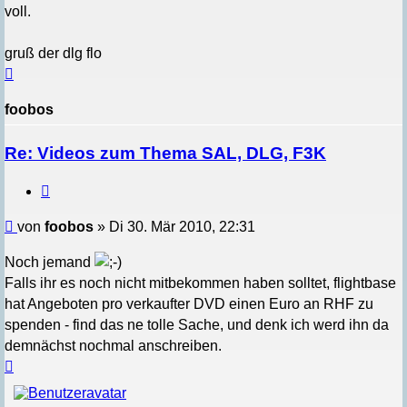
voll.
gruß der dlg flo
Nach
oben
foobos
Re: Videos zum Thema SAL, DLG, F3K
Zitieren
Beitrag
von
foobos
»
Di 30. Mär 2010, 22:31
Noch jemand
Falls ihr es noch nicht mitbekommen haben solltet, flightbase
hat Angeboten pro verkaufter DVD einen Euro an RHF zu
spenden - find das ne tolle Sache, und denk ich werd ihn da
demnächst nochmal anschreiben.
Nach
oben