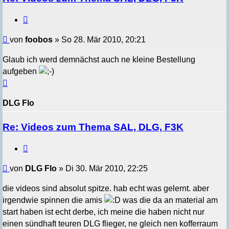
Zitieren
Beitrag
von
foobos
»
So 28. Mär 2010, 20:21
Glaub ich werd demnächst auch ne kleine Bestellung
aufgeben
Nach
oben
DLG Flo
Re: Videos zum Thema SAL, DLG, F3K
Zitieren
Beitrag
von
DLG Flo
»
Di 30. Mär 2010, 22:25
die videos sind absolut spitze. hab echt was gelernt. aber
irgendwie spinnen die amis
was die da an material am
start haben ist echt derbe, ich meine die haben nicht nur
einen sündhaft teuren DLG flieger, ne gleich nen kofferraum