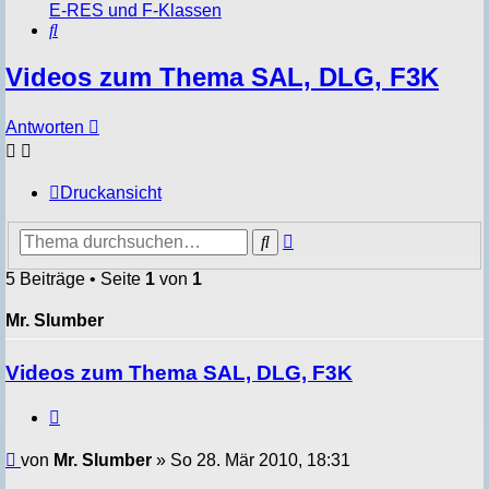
E-RES und F-Klassen
Suche
Videos zum Thema SAL, DLG, F3K
Antworten
Druckansicht
Erweiterte
Suche
Suche
5 Beiträge • Seite
1
von
1
Mr. Slumber
Videos zum Thema SAL, DLG, F3K
Zitieren
Beitrag
von
Mr. Slumber
»
So 28. Mär 2010, 18:31