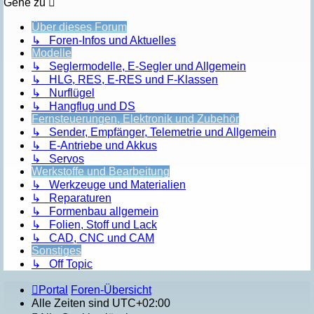
Gehe zu
Über dieses Forum
↳ Foren-Infos und Aktuelles
Modelle
↳ Seglermodelle, E-Segler und Allgemein
↳ HLG, RES, E-RES und F-Klassen
↳ Nurflügel
↳ Hangflug und DS
Fernsteuerungen, Elektronik und Zubehör
↳ Sender, Empfänger, Telemetrie und Allgemein
↳ E-Antriebe und Akkus
↳ Servos
Werkstoffe und Bearbeitung
↳ Werkzeuge und Materialien
↳ Reparaturen
↳ Formenbau allgemein
↳ Folien, Stoff und Lack
↳ CAD, CNC und CAM
Sonstiges
↳ Off Topic
Portal
Foren-Übersicht
Alle Zeiten sind
UTC+02:00