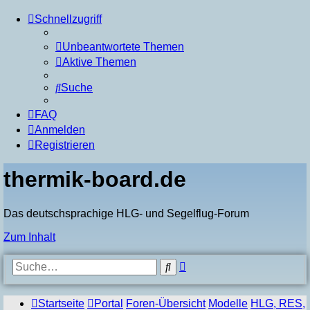
Schnellzugriff
Unbeantwortete Themen
Aktive Themen
Suche
FAQ
Anmelden
Registrieren
thermik-board.de
Das deutschsprachige HLG- und Segelflug-Forum
Zum Inhalt
Erweiterte
Suche
Suche
Startseite
Portal
Foren-Übersicht
Modelle
HLG, RES,