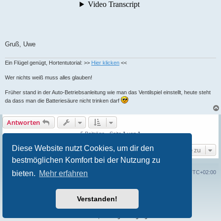
Gruß, Uwe
Ein Flügel genügt, Hortentutorial: >>
Hier klicken
<<
Wer nichts weiß muss alles glauben!
Früher stand in der Auto-Betriebsanleitung wie man das Ventilspiel einstellt, heute steht
da dass man die Batteriesäure nicht trinken darf
Antworten
5 Beiträge • Seite
1
von
1
Diese Website nutzt Cookies, um dir den
Gehe zu
bestmöglichen Komfort bei der Nutzung zu
Portal
Foren-Übersicht
Alle Zeiten sind
UTC+02:00
bieten.
Mehr erfahren
Powered by
phpBB
® Forum Software © phpBB Limited
Verstanden!
Deutsche Übersetzung durch
phpBB.de
Style
prosilver_ne_tb
von
Fred Rimbert
und thermik-board.de
Datenschutz
|
Nutzungsbedingungen