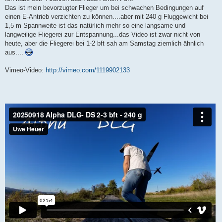
t
Das ist mein bevorzugter Flieger um bei schwachen Bedingungen auf
r
a
einen E-Antrieb verzichten zu können....aber mit 240 g Fluggewicht bei
g
1,5 m Spannweite ist das natürlich mehr so eine langsame und
langweilige Fliegerei zur Entspannung...das Video ist zwar nicht von
heute, aber die Fliegerei bei 1-2 bft sah am Samstag ziemlich ähnlich
aus....
Vimeo-Video:
http://vimeo.com/1119902133