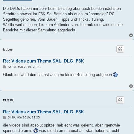
Die DVDs haben mir sehr beim Einstieg aber auch bei den nächsten
Schritten sowohl im F3K Sal Bereich als auch im "normalen" RC
Segelflug geholfen. Vom Bauen, Tipps und Tricks, Tuning,
Wettbewerbsfliegen, bis zum Auffinden von Thermik sind wirklich alle
Bereiche mit dieser Sammlung abgedeckt.
foobos
Re: Videos zum Thema SAL, DLG, F3K
B
So 28. Mär 2010, 20:21
e
i
Glaub ich werd demnächst auch ne kleine Bestellung aufgeben
t
r
a
g
DLG Flo
Re: Videos zum Thema SAL, DLG, F3K
B
Di 30. Mär 2010, 22:25
e
i
die videos sind absolut spitze. hab echt was gelernt. aber irgendwie
t
spinnen die amis
was die da an material am start haben ist echt
r