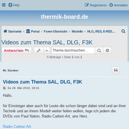
FAQ
Registrieren
Anmelden
thermik-board.de
S
Startseite
Portal
Foren-Übersicht
Modelle
HLG, RES, E-RES und F-Klassen
u
Videos zum Thema SAL, DLG, F3K
c
Suche
Erweiterte
Antworten
h
5 Beiträge • Seite
1
von
1
e
Mr. Slumber
Videos zum Thema SAL, DLG, F3K
B
So 28. Mär 2010, 18:31
e
i
Hallo,
t
r
a
für Einsteiger aber auch für Leute die schon länger dabei sind und an ihrer
g
Technik und an ihrem Modell weiter feilen wollen, lege ich jedem die
DVDs von Paul Naton, Radio Carbon Art, ans Herz.
Radio Carbon Art