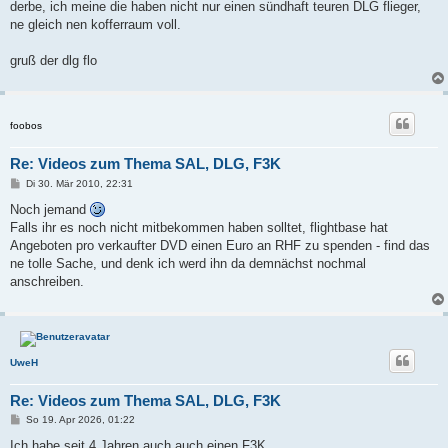
a
derbe, ich meine die haben nicht nur einen sündhaft teuren DLG flieger,
g
ne gleich nen kofferraum voll.
gruß der dlg flo
foobos
Re: Videos zum Thema SAL, DLG, F3K
B
Di 30. Mär 2010, 22:31
e
i
Noch jemand
t
Falls ihr es noch nicht mitbekommen haben solltet, flightbase hat
r
a
Angeboten pro verkaufter DVD einen Euro an RHF zu spenden - find das
g
ne tolle Sache, und denk ich werd ihn da demnächst nochmal
anschreiben.
UweH
Re: Videos zum Thema SAL, DLG, F3K
B
So 19. Apr 2026, 01:22
e
i
Ich habe seit 4 Jahren auch auch einen F3K.