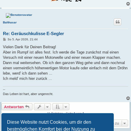
Balthasar
Re: Geräuschkulisse E-Segler
B
So 5. Apr 2026, 21:44
e
i
Vielen Dank für Deinen Beitrag!
t
Aber im Rumpf ist alles fest. Ich werde die Tage zunächst mal einen
r
a
Versuch mit einer neuen Motorwelle und einer neuen Klapper machen.
g
Dann mal weitersehen. Ob ich den ganzen Weg gehe und dann nochmal
einen vermeintlich höherwertigen Motor kaufe oder einfach mit dem Dröhn
lebe, werd' ich dann sehen ...
Ich meld' mich hier zurück ...
--
Das Leben ist hart, aber ungerecht.
Antworten
11 Beiträge • Seite
1
von
1
Diese Website nutzt Cookies, um dir den
Gehe zu
bestmöglichen Komfort bei der Nutzung zu