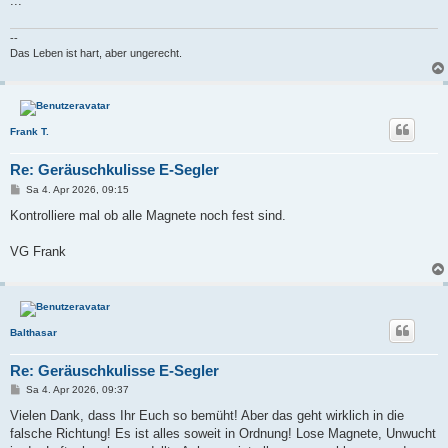
...
--
Das Leben ist hart, aber ungerecht.
Frank T.
Re: Geräuschkulisse E-Segler
B
Sa 4. Apr 2026, 09:15
e
i
Kontrolliere mal ob alle Magnete noch fest sind.
t
r
a
VG Frank
g
Balthasar
Re: Geräuschkulisse E-Segler
B
Sa 4. Apr 2026, 09:37
e
i
Vielen Dank, dass Ihr Euch so bemüht! Aber das geht wirklich in die
t
falsche Richtung! Es ist alles soweit in Ordnung! Lose Magnete, Unwucht
r