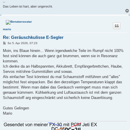
--
Das Leben ist hart, aber ungerecht.
mario
Re: Geräuschkulisse E-Segler
B
So 5. Apr 2026, 07:23
e
i
Moin, ins Blaue hinein... Wenn irgendwelche Teile im Rumpf nicht 100%
t
fest sind können die auch ganz gut brummen, wenn sie in Resonanz
r
a
kommen.
g
Ich denke da an Halbspannten, Akkubrett, Empfängerbrettchen, Haube,
Servos mit/ohne Gummitüllen und sowas.
Als einfacher Test könntest du mal Schaumstoff mitführen und "alles"
möglichst fest einpacken. Bei den derzeitigen Temperaturen klappt das
bestimmt. Wenn man dabei das Geräusch verringert muss man sich
genauer kümmern. Kühlwirkung und Luftaustausch ist mit dem ganzen
Schaumstoff arg eingeschränkt und sicherlich keine Dauerlösung.
Gutes Gelingen
Mario