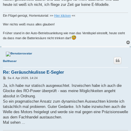
heute ist weiß ich nicht, ich fliege zur Zeit gar keine E-Modelle.
Ein Flügel genügt, Hortentutorial: >>
Hier klicken
<<
Wer nichts weiß muss alles glauben!
Früher stand in der Auto-Betriebsanleitung wie man das Ventilspiel einstellt, heute steht
da dass man die Batteriesäure nicht trinken darf
Balthasar
Re: Geräuschkulisse E-Segler
B
Sa 4. Apr 2026, 14:24
e
i
Ja, ich habe nur statisch ausgewuchtet. Inzwischen habe ich auch die
t
Glocke des RO-Power überprüft - was meine Möglichkeiten angeht
r
a
absolut in Ordnung.
g
So ein pragmatischer Ansatz zum dynamischen Auswuchten könnte ich
tatsächlich mal probieren. Guter Gedanke. Ich habe inzwischen auch die
Welle des Motors freigelegt und werde sie mal gegen eine Präzisionswelle
aus dem Fachhandel austauschen.
Mal sehen ...