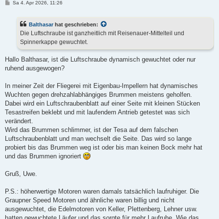
B
Sa 4. Apr 2026, 11:26
e
i
t
Balthasar
hat geschrieben:
r
a
Die Luftschraube ist ganzheitlich mit Reisenauer-Mittelteil und
g
Spinnerkappe gewuchtet.
Hallo Balthasar, ist die Luftschraube dynamisch gewuchtet oder nur
ruhend ausgewogen?
In meiner Zeit der Fliegerei mit Eigenbau-Impellern hat dynamisches
Wuchten gegen drehzahlabhängiges Brummen meistens geholfen.
Dabei wird ein Luftschraubenblatt auf einer Seite mit kleinen Stücken
Tesastreifen beklebt und mit laufendem Antrieb getestet was sich
verändert.
Wird das Brummen schlimmer, ist der Tesa auf dem falschen
Luftschraubenblatt und man wechselt die Seite. Das wird so lange
probiert bis das Brummen weg ist oder bis man keinen Bock mehr hat
und das Brummen ignoriert
Gruß, Uwe.
P.S.: höherwertige Motoren waren damals tatsächlich laufruhiger. Die
Graupner Speed Motoren und ähnliche waren billig und nicht
ausgewuchtet, die Edelmotoren von Keller, Plettenberg, Lehner usw.
hatten gewuchtete Läufer und das sorgte für mehr Laufruhe. Wie das