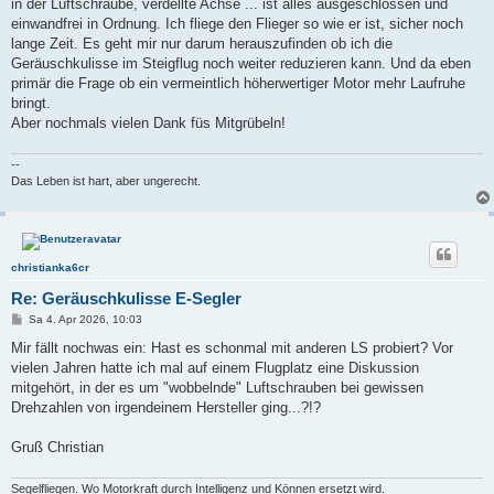
a
in der Luftschraube, verdellte Achse ... ist alles ausgeschlossen und
g
einwandfrei in Ordnung. Ich fliege den Flieger so wie er ist, sicher noch
lange Zeit. Es geht mir nur darum herauszufinden ob ich die
Geräuschkulisse im Steigflug noch weiter reduzieren kann. Und da eben
primär die Frage ob ein vermeintlich höherwertiger Motor mehr Laufruhe
bringt.
Aber nochmals vielen Dank füs Mitgrübeln!
--
Das Leben ist hart, aber ungerecht.
christianka6cr
Re: Geräuschkulisse E-Segler
B
Sa 4. Apr 2026, 10:03
e
i
Mir fällt nochwas ein: Hast es schonmal mit anderen LS probiert? Vor
t
vielen Jahren hatte ich mal auf einem Flugplatz eine Diskussion
r
a
mitgehört, in der es um "wobbelnde" Luftschrauben bei gewissen
g
Drehzahlen von irgendeinem Hersteller ging...?!?
Gruß Christian
Segelfliegen. Wo Motorkraft durch Intelligenz und Können ersetzt wird.