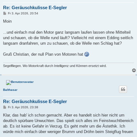
Re: Geräuschkulisse E-Segler
B
Fr 3. Apr 2026, 20:54
e
i
Moin
t
r
a
...und einfach mal den Motor ganz langsam laufen lassen ohne Mittelteil
g
und schauen, ob die Welle rund läuft? Vielleicht mit einem Edding seitlich
langsam dranfahren, um zu schauen, ob die Welle nen Schlag hat?
Gruß Christian, der null Plan von Motoren hat
Segelfliegen. Wo Motorkraft durch Intelligenz und Können ersetzt wird.
Balthasar
Re: Geräuschkulisse E-Segler
B
Fr 3. Apr 2026, 23:38
e
i
Klar, das hab' ich schon gemacht. Aber es handelt sich hier nicht um
t
deutlich spürbare Unwuchten. Das spielt sich alles im Feinstwuchtbereich
r
a
ab. Es ist keine Gefahr in Verzug. Es geht mehr um die Ästethik. Ich
g
würde mich einfach über weniger Brumm und Dröhn beim Steigflug freuen