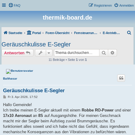
FAQ
Registrieren
Anmelden
thermik-board.de
S
Startseite
Portal
Foren-Übersicht
Fernsteuerungen, Elektronik und Zubehör
E-Antriebe und Akkus
u
Geräuschkulisse E-Segler
c
Suche
Erweiterte
Antworten
h
11 Beiträge • Seite
1
von
1
e
Balthasar
Geräuschkulisse E-Segler
B
Fr 3. Apr 2026, 17:52
e
i
Hallo Gemeinde!
t
Ich treibe meinen E-Segler aktuell mit einem
Robbe RO-Power
und einer
r
a
17x10 Aeronaut
an
8S
auf Ausgangshöhe. Für meinen Geschmack
g
macht mir der Segler beim Aufstieg zuviel Brummgeräusche. Es
funktioniert alles soweit und ich habe nicht das Gefühl, dass irgendwann
mechanische Konsequenzen aus den Vibrationen zu befürchten wären.