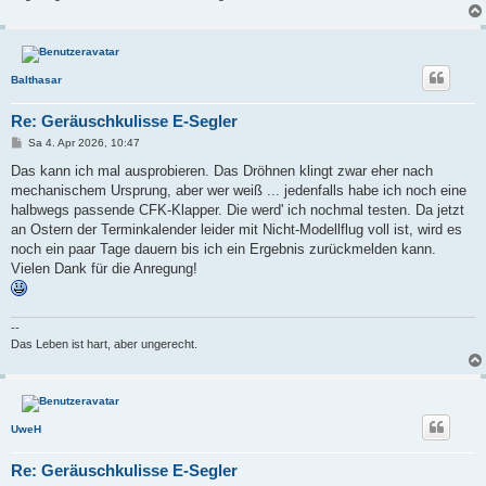
Balthasar
Re: Geräuschkulisse E-Segler
B
Sa 4. Apr 2026, 10:47
e
i
Das kann ich mal ausprobieren. Das Dröhnen klingt zwar eher nach
t
mechanischem Ursprung, aber wer weiß ... jedenfalls habe ich noch eine
r
a
halbwegs passende CFK-Klapper. Die werd' ich nochmal testen. Da jetzt
g
an Ostern der Terminkalender leider mit Nicht-Modellflug voll ist, wird es
noch ein paar Tage dauern bis ich ein Ergebnis zurückmelden kann.
Vielen Dank für die Anregung!
--
Das Leben ist hart, aber ungerecht.
UweH
Re: Geräuschkulisse E-Segler