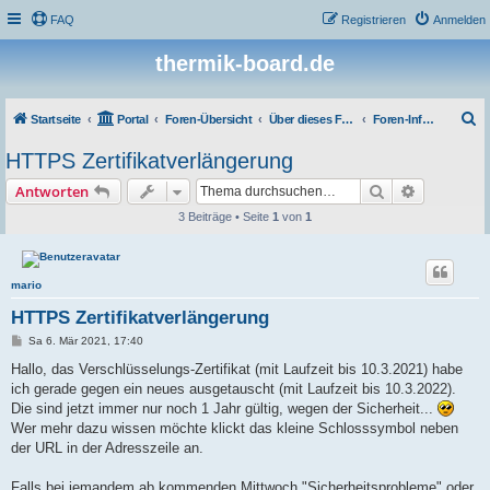
FAQ
Registrieren
Anmelden
thermik-board.de
S
Startseite
Portal
Foren-Übersicht
Über dieses Forum
Foren-Infos und Aktuelles
u
HTTPS Zertifikatverlängerung
c
Suche
Erweiterte
Antworten
h
3 Beiträge • Seite
1
von
1
e
mario
HTTPS Zertifikatverlängerung
B
Sa 6. Mär 2021, 17:40
e
i
Hallo, das Verschlüsselungs-Zertifikat (mit Laufzeit bis 10.3.2021) habe
t
ich gerade gegen ein neues ausgetauscht (mit Laufzeit bis 10.3.2022).
r
a
Die sind jetzt immer nur noch 1 Jahr gültig, wegen der Sicherheit...
g
Wer mehr dazu wissen möchte klickt das kleine Schlosssymbol neben
der URL in der Adresszeile an.
Falls bei jemandem ab kommenden Mittwoch "Sicherheitsprobleme" oder