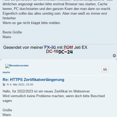
ähnliches angezeigt werden bitte erstmal Browser neu starten, Cache
leeren, PC durchstarten und den ganzen Kram den man dann so macht.
Eigentlich sollte das alles unnötig sein. Aber man weiß es immer erst
hinterher.
Wenn es gar nicht klappt bitte melden.
Beste Grüße
Mario
mario
Re: HTTPS Zertifikatverlängerung
B
Fr 4. Mär 2022, 23:35
e
i
Hallo, für 2022/2023 ist ein neues Zertifikat im Webserver.
t
Wird vermutlich keine Probleme machen, wenn doch bitte Bescheid
r
a
sagen.
g
Grüße
Mario