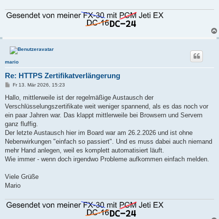
mario
Re: HTTPS Zertifikatverlängerung
B
Fr 13. Mär 2026, 15:23
e
i
Hallo, mittlerweile ist der regelmäßige Austausch der
t
Verschlüsselungszertifikate weit weniger spannend, als es das noch vor
r
a
ein paar Jahren war. Das klappt mittlerweile bei Browsern und Servern
g
ganz fluffig.
Der letzte Austausch hier im Board war am 26.2.2026 und ist ohne
Nebenwirkungen "einfach so passiert". Und es muss dabei auch niemand
mehr Hand anlegen, weil es komplett automatisiert läuft.
Wie immer - wenn doch irgendwo Probleme aufkommen einfach melden.
Viele Grüße
Mario