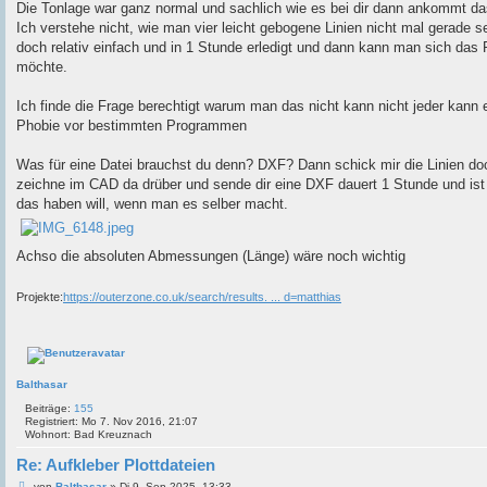
t
i
Die Tonlage war ganz normal und sachlich wie es bei dir dann ankommt das f
d
t
Ich verstehe nicht, wie man vier leicht gebogene Linien nicht mal gerade s
a
r
t
a
doch relativ einfach und in 1 Stunde erledigt und dann kann man sich das 
e
g
möchte.
n
v
o
Ich finde die Frage berechtigt warum man das nicht kann nicht jeder kann 
n
m
Phobie vor bestimmten Programmen
a
t
z
Was für eine Datei brauchst du denn? DXF? Dann schick mir die Linien doc
i
zeichne im CAD da drüber und sende dir eine DXF dauert 1 Stunde und is
t
o
das haben will, wenn man es selber macht.
Achso die absoluten Abmessungen (Länge) wäre noch wichtig
Projekte:
https://outerzone.co.uk/search/results. ... d=matthias
Balthasar
Beiträge:
155
Registriert:
Mo 7. Nov 2016, 21:07
Wohnort:
Bad Kreuznach
Re: Aufkleber Plottdateien
B
von
Balthasar
»
Di 9. Sep 2025, 13:33