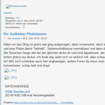
matzito
Beiträge:
551
Registriert:
Do 3. Dez 2015, 06:58
Wohnort:
Hinter der Schmiede
K
Kontaktdaten:
o
n
Re: Aufkleber Plottdateien
t
a
B
von
matzito
»
Di 9. Sep 2025, 22:07
k
e
t
i
Habe mir das Ding so gross wie ging aufgezogen, dann screenshot, dann a
d
t
und eine Platte damit "beklebt", Seitenverhältnisse normalisiert und dann 
a
r
t
a
Die Streichen fange alle bei der gleichen dicke an und sind äquidistant, di
e
g
hinten (links) nur dicker, ich finde das wirkt nich so wirklich toll, aber sch
n
v
dxf läßt sich scheinbar auch hier anghaengen, andere Foren da muss man e
o
konvertieren, schau halt mal drauf
n
m
a
t
z
i
t
o
DATEIANHÄNGE
ASW Streifen.dxf
(42.45 KiB) 148-mal heruntergeladen
Projekte:
https://outerzone.co.uk/search/results. ... d=matthias