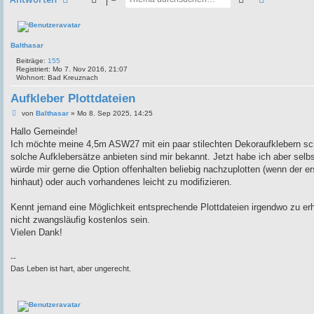
Balthasar
Beiträge:
155
Registriert:
Mo 7. Nov 2016, 21:07
Wohnort:
Bad Kreuznach
Aufkleber Plottdateien
B
von
Balthasar
»
Mo 8. Sep 2025, 14:25
e
i
Hallo Gemeinde!
t
Ich möchte meine 4,5m ASW27 mit ein paar stilechten Dekoraufklebern s
r
a
solche Aufklebersätze anbieten sind mir bekannt. Jetzt habe ich aber selbs
g
würde mir gerne die Option offenhalten beliebig nachzuplotten (wenn der e
hinhaut) oder auch vorhandenes leicht zu modifizieren.
Kennt jemand eine Möglichkeit entsprechende Plottdateien irgendwo zu er
nicht zwangsläufig kostenlos sein.
Vielen Dank!
--
Das Leben ist hart, aber ungerecht.