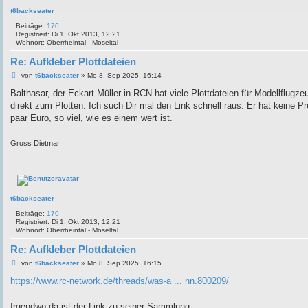
t6backseater
Beiträge:
170
Registriert:
Di 1. Okt 2013, 12:21
Wohnort:
Oberrheintal - Moseltal
Re: Aufkleber Plottdateien
B
von
t6backseater
»
Mo 8. Sep 2025, 16:14
e
i
Balthasar, der Eckart Müller in RCN hat viele Plottdateien für Modellflugzeu
t
direkt zum Plotten. Ich such Dir mal den Link schnell raus. Er hat keine P
r
a
paar Euro, so viel, wie es einem wert ist.
g
Gruss Dietmar
t6backseater
Beiträge:
170
Registriert:
Di 1. Okt 2013, 12:21
Wohnort:
Oberrheintal - Moseltal
Re: Aufkleber Plottdateien
B
von
t6backseater
»
Mo 8. Sep 2025, 16:15
e
i
https://www.rc-network.de/threads/was-a ... nn.800209/
t
r
a
Irgendwo da ist der Link zu seiner Sammlung.