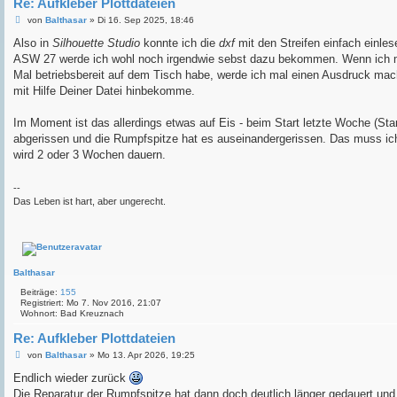
Re: Aufkleber Plottdateien
B
von
Balthasar
»
Di 16. Sep 2025, 18:46
e
i
Also in
Silhouette Studio
konnte ich die
dxf
mit den Streifen einfach einles
t
ASW 27 werde ich wohl noch irgendwie sebst dazu bekommen. Wenn ich m
r
a
Mal betriebsbereit auf dem Tisch habe, werde ich mal einen Ausdruck ma
g
mit Hilfe Deiner Datei hinbekomme.
Im Moment ist das allerdings etwas auf Eis - beim Start letzte Woche (Start
abgerissen und die Rumpfspitze hat es auseinandergerissen. Das muss ich 
wird 2 oder 3 Wochen dauern.
--
Das Leben ist hart, aber ungerecht.
Balthasar
Beiträge:
155
Registriert:
Mo 7. Nov 2016, 21:07
Wohnort:
Bad Kreuznach
Re: Aufkleber Plottdateien
B
von
Balthasar
»
Mo 13. Apr 2026, 19:25
e
i
Endlich wieder zurück
t
Die Reparatur der Rumpfspitze hat dann doch deutlich länger gedauert und 
r