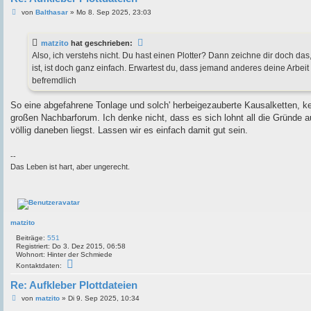
B
von
Balthasar
»
Mo 8. Sep 2025, 23:03
e
i
t
matzito
hat geschrieben:
r
a
Also, ich verstehs nicht. Du hast einen Plotter? Dann zeichne dir doch das
g
ist, ist doch ganz einfach. Erwartest du, dass jemand anderes deine Arbei
befremdlich
So eine abgefahrene Tonlage und solch' herbeigezauberte Kausalketten, k
großen Nachbarforum. Ich denke nicht, dass es sich lohnt all die Gründe
völlig daneben liegst. Lassen wir es einfach damit gut sein.
--
Das Leben ist hart, aber ungerecht.
matzito
Beiträge:
551
Registriert:
Do 3. Dez 2015, 06:58
Wohnort:
Hinter der Schmiede
K
Kontaktdaten:
o
n
Re: Aufkleber Plottdateien
t
a
B
von
matzito
»
Di 9. Sep 2025, 10:34
k
e