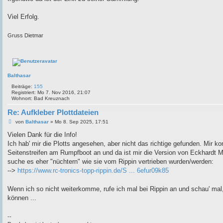
g
Viel Erfolg.
Gruss Dietmar
Balthasar
Beiträge:
155
Registriert:
Mo 7. Nov 2016, 21:07
Wohnort:
Bad Kreuznach
Re: Aufkleber Plottdateien
B
von
Balthasar
»
Mo 8. Sep 2025, 17:51
e
i
Vielen Dank für die Info!
t
Ich hab' mir die Plotts angesehen, aber nicht das richtige gefunden. Mir k
r
a
Seitenstreifen am Rumpfboot an und da ist mir die Version von Eckhardt Mü
g
suche es eher "nüchtern" wie sie vom Rippin vertrieben wurden/werden:
-->
https://www.rc-tronics-topp-rippin.de/S ... 6efur09k85
Wenn ich so nicht weiterkomme, rufe ich mal bei Rippin an und schau' mal,
können ...
--