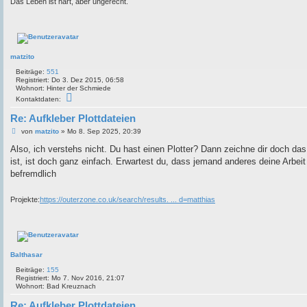
Das Leben ist hart, aber ungerecht.
matzito
Beiträge:
551
Registriert:
Do 3. Dez 2015, 06:58
Wohnort:
Hinter der Schmiede
K
Kontaktdaten:
o
n
Re: Aufkleber Plottdateien
t
a
B
von
matzito
»
Mo 8. Sep 2025, 20:39
k
e
t
i
Also, ich verstehs nicht. Du hast einen Plotter? Dann zeichne dir doch das
d
t
ist, ist doch ganz einfach. Erwartest du, dass jemand anderes deine Arbei
a
r
t
a
befremdlich
e
g
n
v
Projekte:
https://outerzone.co.uk/search/results. ... d=matthias
o
n
m
a
t
z
i
Balthasar
t
o
Beiträge:
155
Registriert:
Mo 7. Nov 2016, 21:07
Wohnort:
Bad Kreuznach
Re: Aufkleber Plottdateien