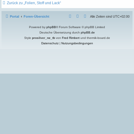
Zurück zu „Folien, Stoff und Lack“
Portal
Foren-Übersicht
Alle Zeiten sind
UTC+02:00
Powered by
phpBB
® Forum Software © phpBB Limited
Deutsche Übersetzung durch
phpBB.de
Style
prosilver_ne_tb
von
Fred Rimbert
und thermik-board.de
Datenschutz
|
Nutzungsbedingungen