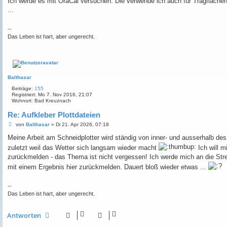
Ich werde es mit OraCal versuchen. Die verwende ich auch für Tragflächen 
r
a
...
g
--
Das Leben ist hart, aber ungerecht.
Balthasar
Beiträge:
155
Registriert:
Mo 7. Nov 2016, 21:07
Wohnort:
Bad Kreuznach
Re: Aufkleber Plottdateien
B
von
Balthasar
»
Di 21. Apr 2026, 07:18
e
i
Meine Arbeit am Schneidplotter wird ständig von inner- und ausserhalb des
t
zuletzt weil das Wetter sich langsam wieder macht
Ich will m
r
a
zurückmelden - das Thema ist nicht vergessen! Ich werde mich an die St
g
mit einem Ergebnis hier zurückmelden. Dauert bloß wieder etwas ...
--
Das Leben ist hart, aber ungerecht.
Antworten