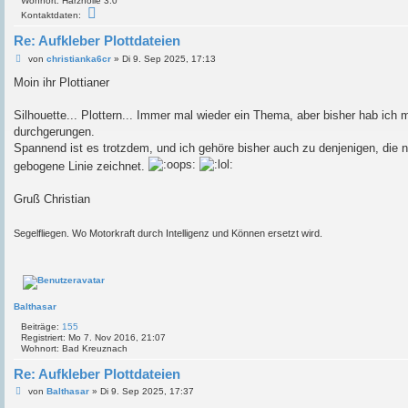
Wohnort:
Harzhölle 3.0
K
Kontaktdaten:
o
n
Re: Aufkleber Plottdateien
t
a
B
von
christianka6cr
»
Di 9. Sep 2025, 17:13
k
e
t
i
Moin ihr Plottianer
d
t
a
r
t
a
Silhouette... Plottern... Immer mal wieder ein Thema, aber bisher hab ich 
e
g
durchgerungen.
n
v
Spannend ist es trotzdem, und ich gehöre bisher auch zu denjenigen, die 
o
n
gebogene Linie zeichnet.
c
h
r
Gruß Christian
i
s
t
Segelfliegen. Wo Motorkraft durch Intelligenz und Können ersetzt wird.
i
a
n
k
a
6
c
Balthasar
r
Beiträge:
155
Registriert:
Mo 7. Nov 2016, 21:07
Wohnort:
Bad Kreuznach
Re: Aufkleber Plottdateien
B
von
Balthasar
»
Di 9. Sep 2025, 17:37
e