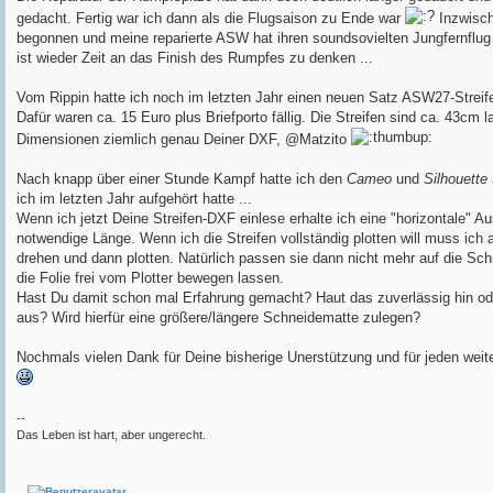
a
gedacht. Fertig war ich dann als die Flugsaison zu Ende war
Inzwisch
g
begonnen und meine reparierte ASW hat ihren soundsovielten Jungfernflug e
ist wieder Zeit an das Finish des Rumpfes zu denken ...
Vom Rippin hatte ich noch im letzten Jahr einen neuen Satz ASW27-Stre
Dafür waren ca. 15 Euro plus Briefporto fällig. Die Streifen sind ca. 43cm 
Dimensionen ziemlich genau Deiner DXF, @Matzito
Nach knapp über einer Stunde Kampf hatte ich den
Cameo
und
Silhouette
ich im letzten Jahr aufgehört hatte ...
Wenn ich jetzt Deine Streifen-DXF einlese erhalte ich eine "horizontale" Au
notwendige Länge. Wenn ich die Streifen vollständig plotten will muss ich 
drehen und dann plotten. Natürlich passen sie dann nicht mehr auf die Sc
die Folie frei vom Plotter bewegen lassen.
Hast Du damit schon mal Erfahrung gemacht? Haut das zuverlässig hin ode
aus? Wird hierfür eine größere/längere Schneidematte zulegen?
Nochmals vielen Dank für Deine bisherige Unerstützung und für jeden weit
--
Das Leben ist hart, aber ungerecht.