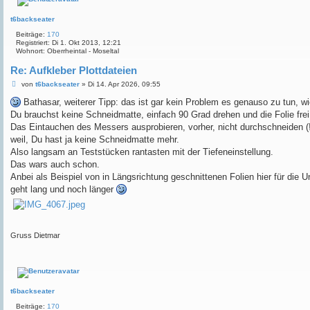
t6backseater
Beiträge:
170
Registriert:
Di 1. Okt 2013, 12:21
Wohnort:
Oberrheintal - Moseltal
Re: Aufkleber Plottdateien
B
von
t6backseater
»
Di 14. Apr 2026, 09:55
e
i
Bathasar, weiterer Tipp: das ist gar kein Problem es genauso zu tun, wi
t
Du brauchst keine Schneidmatte, einfach 90 Grad drehen und die Folie fre
r
a
Das Eintauchen des Messers ausprobieren, vorher, nicht durchschneiden (!)
g
weil, Du hast ja keine Schneidmatte mehr.
Also langsam an Teststücken rantasten mit der Tiefeneinstellung.
Das wars auch schon.
Anbei als Beispiel von in Längsrichtung geschnittenen Folien hier für die U
geht lang und noch länger
Gruss Dietmar
t6backseater
Beiträge:
170