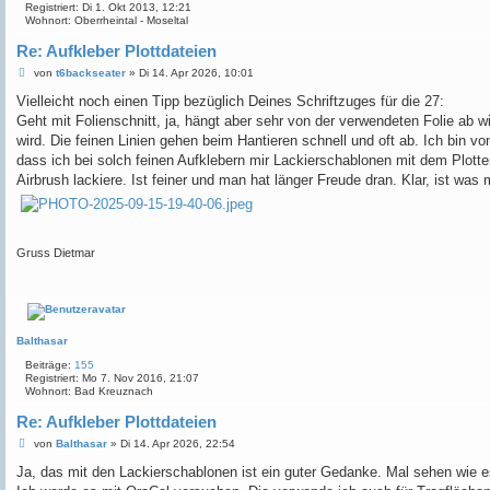
Registriert:
Di 1. Okt 2013, 12:21
Wohnort:
Oberrheintal - Moseltal
Re: Aufkleber Plottdateien
B
von
t6backseater
»
Di 14. Apr 2026, 10:01
e
i
Vielleicht noch einen Tipp bezüglich Deines Schriftzuges für die 27:
t
Geht mit Folienschnitt, ja, hängt aber sehr von der verwendeten Folie ab w
r
a
wird. Die feinen Linien gehen beim Hantieren schnell und oft ab. Ich bin 
g
dass ich bei solch feinen Aufklebern mir Lackierschablonen mit dem Plotter
Airbrush lackiere. Ist feiner und man hat länger Freude dran. Klar, ist was 
Gruss Dietmar
Balthasar
Beiträge:
155
Registriert:
Mo 7. Nov 2016, 21:07
Wohnort:
Bad Kreuznach
Re: Aufkleber Plottdateien
B
von
Balthasar
»
Di 14. Apr 2026, 22:54
e
i
Ja, das mit den Lackierschablonen ist ein guter Gedanke. Mal sehen wie es 
t