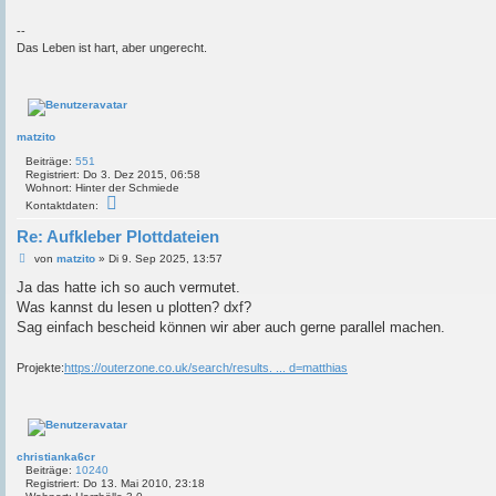
--
Das Leben ist hart, aber ungerecht.
matzito
Beiträge:
551
Registriert:
Do 3. Dez 2015, 06:58
Wohnort:
Hinter der Schmiede
K
Kontaktdaten:
o
n
Re: Aufkleber Plottdateien
t
a
B
von
matzito
»
Di 9. Sep 2025, 13:57
k
e
t
i
Ja das hatte ich so auch vermutet.
d
t
Was kannst du lesen u plotten? dxf?
a
r
t
a
Sag einfach bescheid können wir aber auch gerne parallel machen.
e
g
n
v
Projekte:
https://outerzone.co.uk/search/results. ... d=matthias
o
n
m
a
t
z
i
christianka6cr
t
Beiträge:
10240
o
Registriert:
Do 13. Mai 2010, 23:18