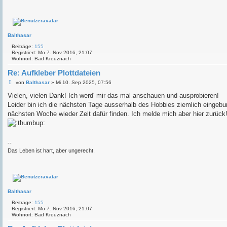
Balthasar
Beiträge:
155
Registriert:
Mo 7. Nov 2016, 21:07
Wohnort:
Bad Kreuznach
Re: Aufkleber Plottdateien
B
von
Balthasar
»
Mi 10. Sep 2025, 07:56
e
i
Vielen, vielen Dank! Ich werd' mir das mal anschauen und ausprobieren!
t
Leider bin ich die nächsten Tage ausserhalb des Hobbies ziemlich eingebu
r
a
nächsten Woche wieder Zeit dafür finden. Ich melde mich aber hier zurück
g
--
Das Leben ist hart, aber ungerecht.
Balthasar
Beiträge:
155
Registriert:
Mo 7. Nov 2016, 21:07
Wohnort:
Bad Kreuznach