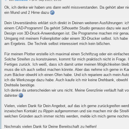
e
i
Ok, ich denke wir haben uns dann wohl missverstanden. Da gehört aber nic
t
ein Mund und 2 Hirne dazu
r
a
g
Dein Unverständnis erklärt sich direkt in Deinen weiteren Ausführungen: 
einem CAD-Programm! Da gehört
Silhouette Studio
genauso dazu wie auch 
Design von 3D-Druck-Anwendungen ist. Die Programme machen mir genau
Umgang mit meinem Folienplotter oder einem 3D-Drucker selbst. Ich habe 
am Ergebnis. Die Technik selbst interessiert mich kein bißchen.
Für meinen Plotter erstelle ich maximal einen Schriftzug oder ein einfaches
Solche Streifen zu konstruieren, kommt für mich praktisch nicht in Frage. I
Fertiges zurück. Ich weiß, dass ich damit unter meinen Möglichkeiten ble
muss die ich auch selbst machen könnte. Aber das nehme ich gerne in Kau
zum Bäcker obwohl ich einen Ofen habe. Und ich repariere auch mein Auto 
ich die Werkzeuge dazu habe. Auch kaufe ich mir keine Drehbank, obwohl
Drehteile benötige.
Ich denke da unterscheiden wir uns nicht. Meine Grenzlinie verläuft halt
dahinter
Vielen, vielen Dank für Dein Angebot, auf das ich gerne zurückgreifen werd
inzwischen Kontakt zu
Rippin
aufgenommen und sie machen mir die Streifen
welchen Gründen auch immer nichts werden, melde ich mich gerne nochmal
Nochmals vielen Dank für Deine Bereitschaft zu helfen!