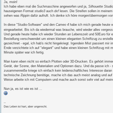
i
Ja, moin!
t
Ich habe eben mal die Suchmaschine angeworfen und ja,
Silhouette Studi
r
a
hauseigenen Format
studio3
auch
dxf
lesen. Die Streifen sollen in meinem
g
sehen was
Rippin
dafür aufruft. Ich denke ich höre morgen/übermorgen von
In diese "Studio-Software" und den
Cameo 4
habe ich mich gerade heute w
eingearbeitet. Bis ich da wiedermal was brauche, wird wieder alles verges
Und gerade heute habe ich wieder Stunden an Lebenszeit und 50Euro für e
Bestellung verschwendet um einen kleinen eleganten Schriftzug zu erstell
gezeichnet - egal, ich hab's nicht hingekriegt. Irgendein Mist passiert mir
Ende verzichtete ich auf "elegant" und habe einen kleinen Schriftzug mit
Minute später war ich fertig.
Man kann eben nicht so einfach Plotten oder 3D-Drucken. Es gehört immer
Gerät, der Szene, den Materialien und Optionen dazu. Und da passe ich - 
zusammenreiße kriege ich einfach kein leidenschaftliches Interesse daran
technische Zeichnung benötige, mache ich das auch meist analog und auf
Weise arbeite ich mit Computern und mache auch sonst sehr viel auf me
Nun ja, es ist wie es ist ...
--
Das Leben ist hart, aber ungerecht.