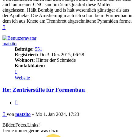
auch an meiner CNC sind im 5cm Quadrat diese Muffen
eingelassen. Hällt Bombig und is halt wesentlich günstiger als aus
der Apotheke. Die Arredierung mach ich schon beim Formenbau in
dem ich aus Knete am Trennbrett abgeschnittene Pyramiden forme.
Nach
oben
matzito
Beiträge:
551
Registriert:
Do 3. Dez 2015, 06:58
Wohnort:
Hinter der Schmiede
Kontaktdaten:
Kontaktdaten
von
Website
matzito
Re: Zentrierstifte für Formenbau
Zitieren
Beitrag
von
matzito
»
Mo 1. Jan 2024, 17:23
Bilder,Fotos,Links!
Lerne immer gerne was dazu