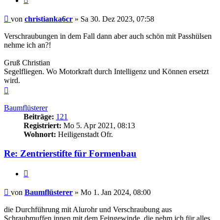
Beitrag
von
christianka6cr
»
Sa 30. Dez 2023, 07:58
Verschraubungen in dem Fall dann aber auch schön mit Passhülsen
nehme ich an?!
Gruß Christian
Segelfliegen. Wo Motorkraft durch Intelligenz und Können ersetzt
wird.
Nach
oben
Baumflüsterer
Beiträge:
121
Registriert:
Mo 5. Apr 2021, 08:13
Wohnort:
Heiligenstadt Ofr.
Re: Zentrierstifte für Formenbau
Zitieren
Beitrag
von
Baumflüsterer
»
Mo 1. Jan 2024, 08:00
die Durchführung mit Alurohr und Verschraubung aus
Schraubmuffen innen mit dem Feingewinde, die nehm ich für alles