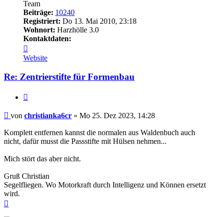
Team
Beiträge:
10240
Registriert:
Do 13. Mai 2010, 23:18
Wohnort:
Harzhölle 3.0
Kontaktdaten:
Kontaktdaten
von
Website
christianka6cr
Re: Zentrierstifte für Formenbau
Zitieren
Beitrag
von
christianka6cr
»
Mo 25. Dez 2023, 14:28
Komplett entfernen kannst die normalen aus Waldenbuch auch
nicht, dafür musst die Passstifte mit Hülsen nehmen...
Mich stört das aber nicht.
Gruß Christian
Segelfliegen. Wo Motorkraft durch Intelligenz und Können ersetzt
wird.
Nach
oben