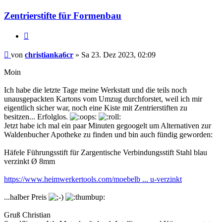
christianka6cr
Zentrierstifte für Formenbau
Zitieren
Beitrag
von
christianka6cr
»
Sa 23. Dez 2023, 02:09
Moin
Ich habe die letzte Tage meine Werkstatt und die teils noch
unausgepackten Kartons vom Umzug durchforstet, weil ich mir
eigentlich sicher war, noch eine Kiste mit Zentrierstiften zu
besitzen... Erfolglos.
Jetzt habe ich mal ein paar Minuten gegoogelt um Alternativen zur
Waldenbucher Apotheke zu finden und bin auch fündig geworden:
Häfele Führungsstift für Zargentische Verbindungsstift Stahl blau
verzinkt Ø 8mm
https://www.heimwerkertools.com/moebelb ... u-verzinkt
...halber Preis
Gruß Christian