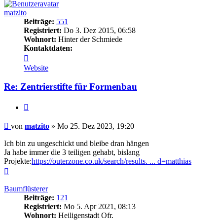
matzito
Beiträge:
551
Registriert:
Do 3. Dez 2015, 06:58
Wohnort:
Hinter der Schmiede
Kontaktdaten:
Kontaktdaten
von
Website
matzito
Re: Zentrierstifte für Formenbau
Zitieren
Beitrag
von
matzito
»
Mo 25. Dez 2023, 19:20
Ich bin zu ungeschickt und bleibe dran hängen
Ja habe immer die 3 teiligen gehabt, bislang
Projekte:
https://outerzone.co.uk/search/results. ... d=matthias
Nach
oben
Baumflüsterer
Beiträge:
121
Registriert:
Mo 5. Apr 2021, 08:13
Wohnort:
Heiligenstadt Ofr.