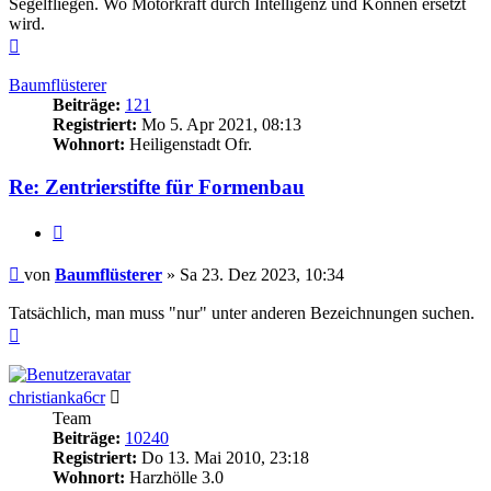
Segelfliegen. Wo Motorkraft durch Intelligenz und Können ersetzt
wird.
Nach
oben
Baumflüsterer
Beiträge:
121
Registriert:
Mo 5. Apr 2021, 08:13
Wohnort:
Heiligenstadt Ofr.
Re: Zentrierstifte für Formenbau
Zitieren
Beitrag
von
Baumflüsterer
»
Sa 23. Dez 2023, 10:34
Tatsächlich, man muss "nur" unter anderen Bezeichnungen suchen.
Nach
oben
Online
christianka6cr
Team
Beiträge:
10240
Registriert:
Do 13. Mai 2010, 23:18
Wohnort:
Harzhölle 3.0