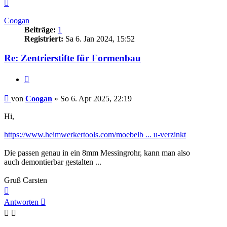
Nach
oben
Coogan
Beiträge:
1
Registriert:
Sa 6. Jan 2024, 15:52
Re: Zentrierstifte für Formenbau
Zitieren
Beitrag
von
Coogan
»
So 6. Apr 2025, 22:19
Hi,
https://www.heimwerkertools.com/moebelb ... u-verzinkt
Die passen genau in ein 8mm Messingrohr, kann man also
auch demontierbar gestalten ...
Gruß Carsten
Nach
oben
Antworten