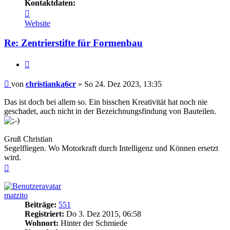
Kontaktdaten:
Kontaktdaten
von
Website
christianka6cr
Re: Zentrierstifte für Formenbau
Zitieren
Beitrag
von
christianka6cr
»
So 24. Dez 2023, 13:35
Das ist doch bei allem so. Ein bisschen Kreativität hat noch nie
geschadet, auch nicht in der Bezeichnungsfindung von Bauteilen.
Gruß Christian
Segelfliegen. Wo Motorkraft durch Intelligenz und Können ersetzt
wird.
Nach
oben
matzito
Beiträge:
551
Registriert:
Do 3. Dez 2015, 06:58
Wohnort:
Hinter der Schmiede