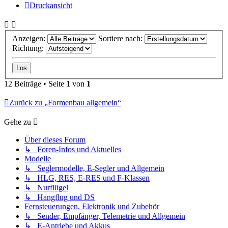
Druckansicht
Anzeigen:
Sortiere nach:
Richtung:
12 Beiträge • Seite
1
von
1
Zurück zu „Formenbau allgemein“
Gehe zu
Über dieses Forum
↳ Foren-Infos und Aktuelles
Modelle
↳ Seglermodelle, E-Segler und Allgemein
↳ HLG, RES, E-RES und F-Klassen
↳ Nurflügel
↳ Hangflug und DS
Fernsteuerungen, Elektronik und Zubehör
↳ Sender, Empfänger, Telemetrie und Allgemein
↳ E-Antriebe und Akkus