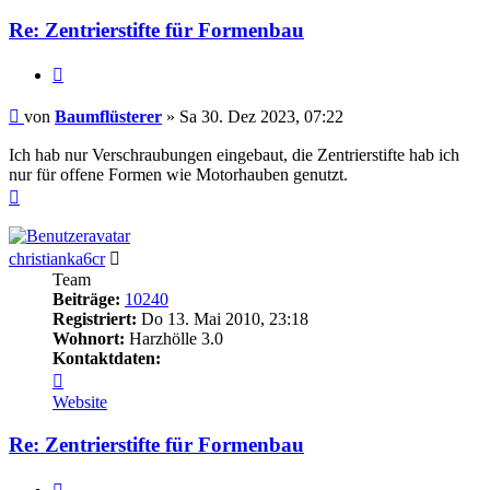
Re: Zentrierstifte für Formenbau
Zitieren
Beitrag
von
Baumflüsterer
»
Sa 30. Dez 2023, 07:22
Ich hab nur Verschraubungen eingebaut, die Zentrierstifte hab ich
nur für offene Formen wie Motorhauben genutzt.
Nach
oben
Online
christianka6cr
Team
Beiträge:
10240
Registriert:
Do 13. Mai 2010, 23:18
Wohnort:
Harzhölle 3.0
Kontaktdaten:
Kontaktdaten
von
Website
christianka6cr
Re: Zentrierstifte für Formenbau
Zitieren