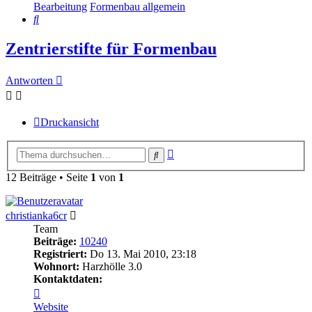
Bearbeitung
Formenbau allgemein
Suche
Zentrierstifte für Formenbau
Antworten
Druckansicht
Erweiterte
Suche
Suche
12 Beiträge • Seite
1
von
1
Online
christianka6cr
Team
Beiträge:
10240
Registriert:
Do 13. Mai 2010, 23:18
Wohnort:
Harzhölle 3.0
Kontaktdaten:
Kontaktdaten
von
Website