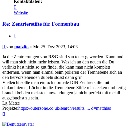
Kontaktdaten:
Kontaktdaten
von
Website
matzito
Re: Zentrierstifte für Formenbau
Zitieren
Beitrag
von
matzito
»
Mo 25. Dez 2023, 14:03
Ja die Zentrierungen von R&G sind sau teuer geworden. Kann und
will man sich nicht mehr leisten. Was ich an den neuen die Du
verlinkt hast nicht so gut finde, die kann man nicht komplett
entfernen, wenn man einmal beim polieren der Trennebene sich an
den hervorstehenden dübeln stösst dann grrr.
Vielleicht sollte man einfach normale DIN Zentrierstifte mit
einlaminieren, Löcher in die Trennebene Stifte reinstecken und fertig
braucht bei den meissten anwendungen ja nicht perfekt mit metall
ausgebuchst zu sein.
Lg Matze
Projekte:
https://outerzone.co.uk/search/results. ... d=matthias
Nach
oben