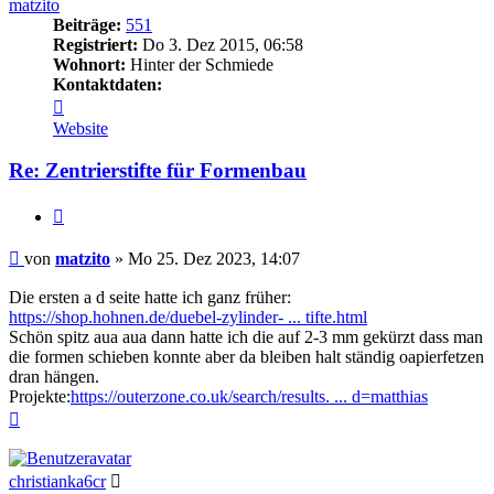
matzito
Beiträge:
551
Registriert:
Do 3. Dez 2015, 06:58
Wohnort:
Hinter der Schmiede
Kontaktdaten:
Kontaktdaten
von
Website
matzito
Re: Zentrierstifte für Formenbau
Zitieren
Beitrag
von
matzito
»
Mo 25. Dez 2023, 14:07
Die ersten a d seite hatte ich ganz früher:
https://shop.hohnen.de/duebel-zylinder- ... tifte.html
Schön spitz aua aua dann hatte ich die auf 2-3 mm gekürzt dass man
die formen schieben konnte aber da bleiben halt ständig oapierfetzen
dran hängen.
Projekte:
https://outerzone.co.uk/search/results. ... d=matthias
Nach
oben
Online
christianka6cr