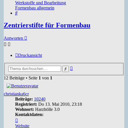
Werkstoffe und Bearbeitung
Formenbau allgemein
Suche
Zentrierstifte für Formenbau
Antworten
Druckansicht
Erweiterte
Suche
Suche
12 Beiträge • Seite
1
von
1
christianka6cr
Beiträge:
10240
Registriert:
Do 13. Mai 2010, 23:18
Wohnort:
Harzhölle 3.0
Kontaktdaten:
Kontaktdaten
von
Website