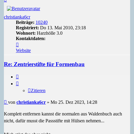
oben
christianka6cr
Beiträge:
10240
Registriert:
Do 13. Mai 2010, 23:18
Wohnort:
Harzhölle 3.0
Kontaktdaten:
Kontaktdaten
von
Website
christianka6cr
Re: Zentrierstifte für Formenbau
Zitieren
Zitieren
Beitrag
von
christianka6cr
»
Mo 25. Dez 2023, 14:28
Komplett entfernen kannst die normalen aus Waldenbuch auch
nicht, dafür musst die Passstifte mit Hülsen nehmen...