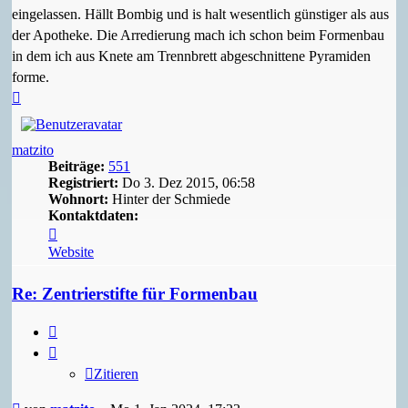
eingelassen. Hällt Bombig und is halt wesentlich günstiger als aus
der Apotheke. Die Arredierung mach ich schon beim Formenbau
in dem ich aus Knete am Trennbrett abgeschnittene Pyramiden
forme.
Nach
oben
matzito
Beiträge:
551
Registriert:
Do 3. Dez 2015, 06:58
Wohnort:
Hinter der Schmiede
Kontaktdaten:
Kontaktdaten
von
Website
matzito
Re: Zentrierstifte für Formenbau
Zitieren
Zitieren