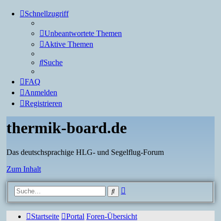
Schnellzugriff
Unbeantwortete Themen
Aktive Themen
Suche
FAQ
Anmelden
Registrieren
thermik-board.de
Das deutschsprachige HLG- und Segelflug-Forum
Zum Inhalt
Erweiterte
Suche
Suche
Startseite
Portal
Foren-Übersicht