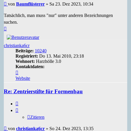
Beitrag
von
Baumflüsterer
»
Sa 23. Dez 2023, 10:34
Tatsächlich, man muss "nur" unter anderen Bezeichnungen
suchen.
Nach
oben
christianka6cr
Beiträge:
10240
Registriert:
Do 13. Mai 2010, 23:18
Wohnort:
Harzhölle 3.0
Kontaktdaten:
Kontaktdaten
von
Website
christianka6cr
Re: Zentrierstifte für Formenbau
Zitieren
Zitieren
Beitrag
von
christianka6cr
»
So 24. Dez 2023, 13:35