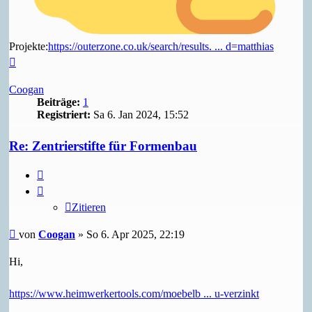
Projekte:
https://outerzone.co.uk/search/results. ... d=matthias
Nach
oben
Coogan
Beiträge:
1
Registriert:
Sa 6. Jan 2024, 15:52
Re: Zentrierstifte für Formenbau
Zitieren
Zitieren
Beitrag
von
Coogan
»
So 6. Apr 2025, 22:19
Hi,
https://www.heimwerkertools.com/moebelb ... u-verzinkt