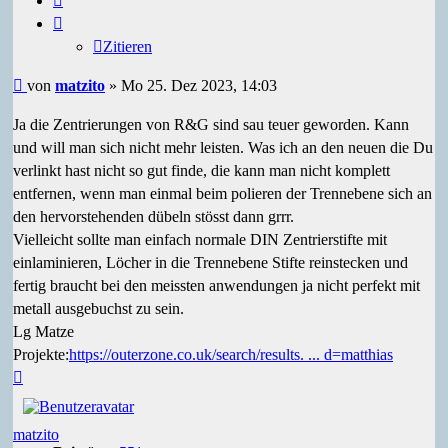
Zitieren
Beitrag
von
matzito
»
Mo 25. Dez 2023, 14:03
Ja die Zentrierungen von R&G sind sau teuer geworden. Kann
und will man sich nicht mehr leisten. Was ich an den neuen die Du
verlinkt hast nicht so gut finde, die kann man nicht komplett
entfernen, wenn man einmal beim polieren der Trennebene sich an
den hervorstehenden dübeln stösst dann grrr.
Vielleicht sollte man einfach normale DIN Zentrierstifte mit
einlaminieren, Löcher in die Trennebene Stifte reinstecken und
fertig braucht bei den meissten anwendungen ja nicht perfekt mit
metall ausgebuchst zu sein.
Lg Matze
Projekte:
https://outerzone.co.uk/search/results. ... d=matthias
Nach
oben
matzito