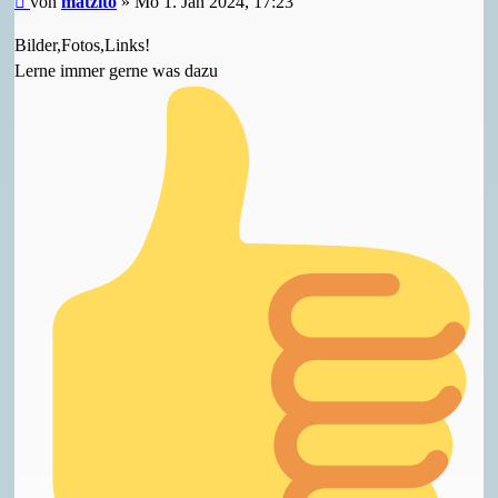
Beitrag
von
matzito
»
Mo 1. Jan 2024, 17:23
Bilder,Fotos,Links!
Lerne immer gerne was dazu