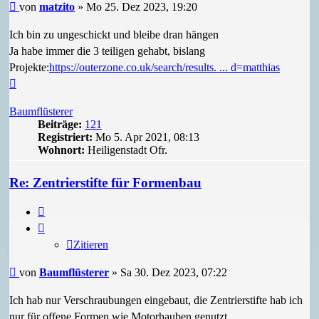
Beitrag
von
matzito
»
Mo 25. Dez 2023, 19:20
Ich bin zu ungeschickt und bleibe dran hängen
Ja habe immer die 3 teiligen gehabt, bislang
Projekte:
https://outerzone.co.uk/search/results. ... d=matthias
Nach
oben
Baumflüsterer
Beiträge:
121
Registriert:
Mo 5. Apr 2021, 08:13
Wohnort:
Heiligenstadt Ofr.
Re: Zentrierstifte für Formenbau
Zitieren
Zitieren
Beitrag
von
Baumflüsterer
»
Sa 30. Dez 2023, 07:22
Ich hab nur Verschraubungen eingebaut, die Zentrierstifte hab ich
nur für offene Formen wie Motorhauben genutzt.