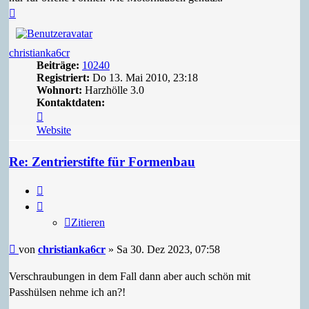
Nach
oben
christianka6cr
Beiträge:
10240
Registriert:
Do 13. Mai 2010, 23:18
Wohnort:
Harzhölle 3.0
Kontaktdaten:
Kontaktdaten
von
Website
christianka6cr
Re: Zentrierstifte für Formenbau
Zitieren
Zitieren
Beitrag
von
christianka6cr
»
Sa 30. Dez 2023, 07:58
Verschraubungen in dem Fall dann aber auch schön mit
Passhülsen nehme ich an?!