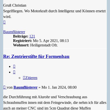
Gruß Christian
Segelfliegen. Wo Motorkraft durch Intelligenz und Können ersetzt
wird.
Nach
oben
Baumflüsterer
Beiträge:
121
Registriert:
Mo 5. Apr 2021, 08:13
Wohnort:
Heiligenstadt Ofr.
Re: Zentrierstifte für Formenbau
Zitieren
Zitieren
Beitrag
von
Baumflüsterer
»
Mo 1. Jan 2024, 08:00
die Durchführung mit Alurohr und Verschraubung aus
Schraubmuffen innen mit dem Feingewinde, die nehm ich für alles
auch an meiner CNC sind im 5cm Quadrat diese Muffen