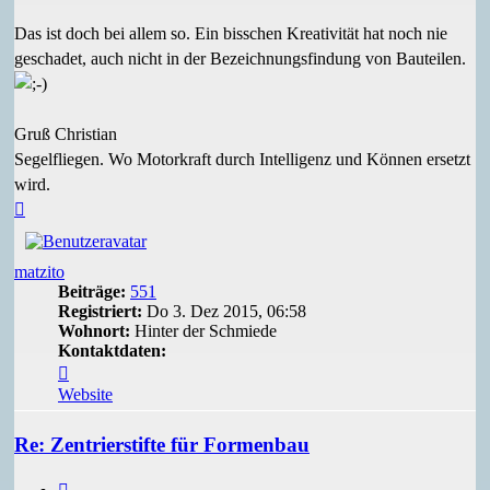
Das ist doch bei allem so. Ein bisschen Kreativität hat noch nie
geschadet, auch nicht in der Bezeichnungsfindung von Bauteilen.
Gruß Christian
Segelfliegen. Wo Motorkraft durch Intelligenz und Können ersetzt
wird.
Nach
oben
matzito
Beiträge:
551
Registriert:
Do 3. Dez 2015, 06:58
Wohnort:
Hinter der Schmiede
Kontaktdaten:
Kontaktdaten
von
Website
matzito
Re: Zentrierstifte für Formenbau
Zitieren