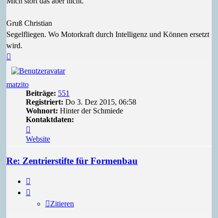
Mich stört das aber nicht.
Gruß Christian
Segelfliegen. Wo Motorkraft durch Intelligenz und Können ersetzt
wird.
Nach
oben
matzito
Beiträge:
551
Registriert:
Do 3. Dez 2015, 06:58
Wohnort:
Hinter der Schmiede
Kontaktdaten:
Kontaktdaten
von
Website
matzito
Re: Zentrierstifte für Formenbau
Zitieren
Zitieren