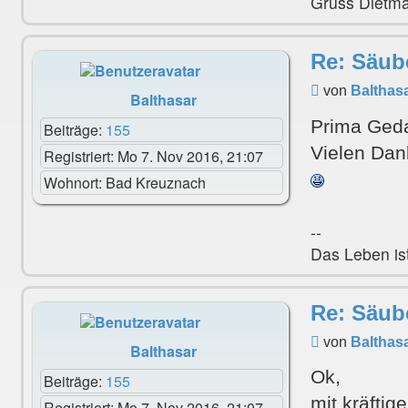
Gruss Dietm
Re: Säub
Beitrag
von
Balthas
Balthasar
Prima Gedan
Beiträge:
155
Vielen Dan
Registriert:
Mo 7. Nov 2016, 21:07
Wohnort:
Bad Kreuznach
--
Das Leben ist
Re: Säub
Beitrag
von
Balthas
Balthasar
Ok,
Beiträge:
155
mit kräfti
Registriert:
Mo 7. Nov 2016, 21:07