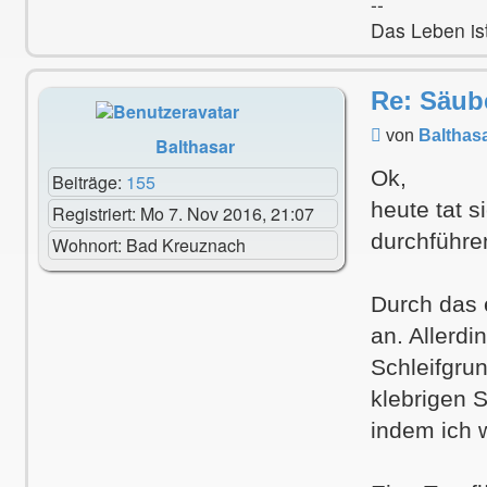
--
Das Leben ist
Re: Säub
Beitrag
von
Balthas
Balthasar
Ok,
Beiträge:
155
heute tat s
Registriert:
Mo 7. Nov 2016, 21:07
durchführen
Wohnort:
Bad Kreuznach
Durch das e
an. Allerd
Schleifgrun
klebrigen S
indem ich 