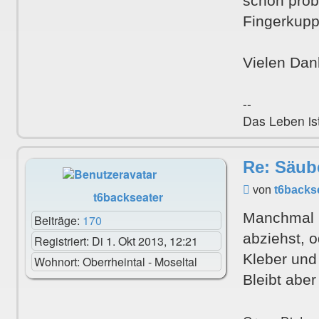
schon prob
Fingerkupp
Vielen Dan
--
Das Leben ist
Re: Säub
Beitrag
von
t6backs
t6backseater
Manchmal k
Beiträge:
170
abziehst, 
Registriert:
Di 1. Okt 2013, 12:21
Kleber und
Wohnort:
Oberrheintal - Moseltal
Bleibt abe