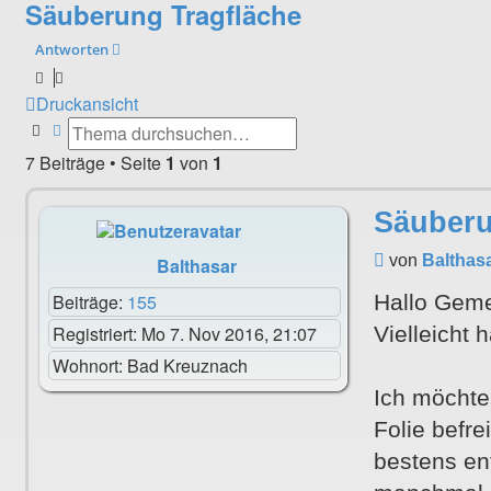
Säuberung Tragfläche
Antworten
Druckansicht
Suche
Erweiterte Suche
7 Beiträge • Seite
1
von
1
Säuberu
Beitrag
von
Balthas
Balthasar
Beiträge:
155
Hallo Geme
Registriert:
Mo 7. Nov 2016, 21:07
Vielleicht
Wohnort:
Bad Kreuznach
Ich möchte
Folie befre
bestens en