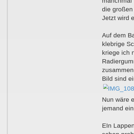
manchmal n
die großen
Jetzt wird e
Auf dem Bal
klebrige S
kriege ich 
Radiergumm
zusammen u
Bild sind 
Nun wäre e
jemand ein
EIn Lappen