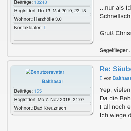
Beiträge:
10240
...nur als I
Registriert:
Do 13. Mai 2010, 23:18
Schnellsch
Wohnort:
Harzhölle 3.0
Kontaktdaten
Kontaktdaten:
von
Gruß Chris
christianka6cr
Segelfliegen.
Re: Säub
Beitrag
von
Balthas
Balthasar
Yep, viele
Beiträge:
155
Da die Beha
Registriert:
Mo 7. Nov 2016, 21:07
Fall noch 
Wohnort:
Bad Kreuznach
Ich wiege 