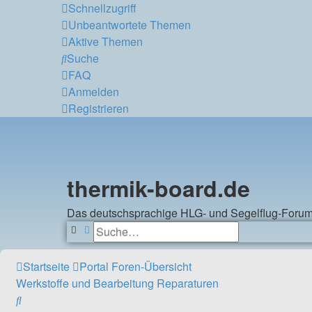
Schnellzugriff
Unbeantwortete Themen
Aktive Themen
Suche
FAQ
Anmelden
Registrieren
thermik-board.de
Das deutschsprachige HLG- und Segelflug-Foru
Suche
Erweiterte Suche
Startseite
Portal
Foren-Übersicht
Werkstoffe und Bearbeitung
Reparaturen
Suche