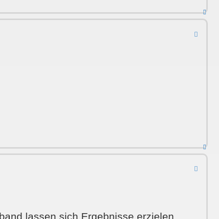
Nac
obe
.
Nac
obe
band lassen sich Ergebnisse erzielen.