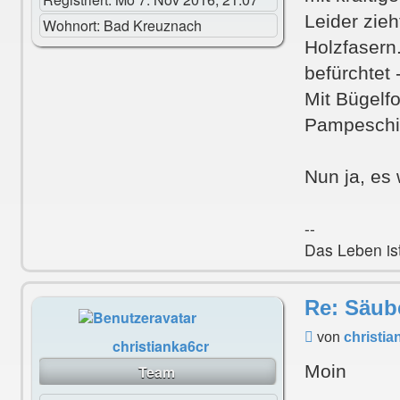
Leider zie
Wohnort:
Bad Kreuznach
Holzfasern.
befürchtet 
Mit Bügelfo
Pampeschich
Nun ja, es
--
Das Leben ist
Re: Säub
Beitrag
von
christia
christianka6cr
Moin
Team