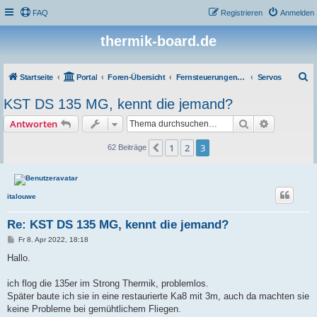
FAQ
Registrieren
Anmelden
thermik-board.de
S
Startseite
Portal
Foren-Übersicht
Fernsteuerungen, Elektronik und Zubehör
Servos
u
KST DS 135 MG, kennt die jemand?
c
Suche
Erweiterte
Antworten
h
e
1
2
3
Vorherige
62 Beiträge
italouwe
Re: KST DS 135 MG, kennt die jemand?
B
Fr 8. Apr 2022, 18:18
e
i
Hallo.
t
r
a
ich flog die 135er im Strong Thermik, problemlos.
g
Später baute ich sie in eine restaurierte Ka8 mit 3m, auch da machten sie
keine Probleme bei gemühtlichem Fliegen.