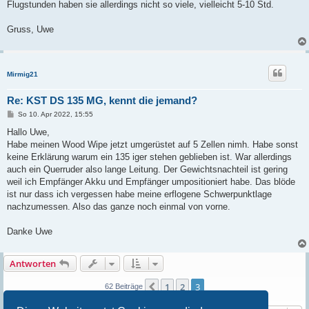
Flugstunden haben sie allerdings nicht so viele, vielleicht 5-10 Std.
Gruss, Uwe
Mirmig21
Re: KST DS 135 MG, kennt die jemand?
B
So 10. Apr 2022, 15:55
e
i
Hallo Uwe,
t
Habe meinen Wood Wipe jetzt umgerüstet auf 5 Zellen nimh. Habe sonst
r
a
keine Erklärung warum ein 135 iger stehen geblieben ist. War allerdings
g
auch ein Querruder also lange Leitung. Der Gewichtsnachteil ist gering
weil ich Empfänger Akku und Empfänger umpositioniert habe. Das blöde
ist nur dass ich vergessen habe meine erflogene Schwerpunktlage
nachzumessen. Also das ganze noch einmal von vorne.
Danke Uwe
Antworten
1
2
3
Vorherige
62 Beiträge