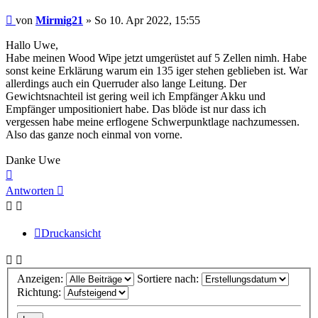
Beitrag
von
Mirmig21
»
So 10. Apr 2022, 15:55
Hallo Uwe,
Habe meinen Wood Wipe jetzt umgerüstet auf 5 Zellen nimh. Habe
sonst keine Erklärung warum ein 135 iger stehen geblieben ist. War
allerdings auch ein Querruder also lange Leitung. Der
Gewichtsnachteil ist gering weil ich Empfänger Akku und
Empfänger umpositioniert habe. Das blöde ist nur dass ich
vergessen habe meine erflogene Schwerpunktlage nachzumessen.
Also das ganze noch einmal von vorne.
Danke Uwe
Nach
oben
Antworten
Druckansicht
Anzeigen:
Sortiere nach:
Richtung: