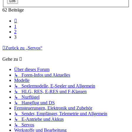
62 Beiträge
Vorherige
1
2
3
Zurück zu „Servos“
Gehe zu
Über dieses Forum
↳ Foren-Infos und Aktuelles
Modelle
↳ Seglermodelle, E-Segler und Allgemein
↳ HLG, RES, E-RES und F-Klassen
↳ Nurflügel
↳ Hangflug und DS
Fernsteuerungen, Elektronik und Zubehör
↳ Sender, Empfänger, Telemetrie und Allgemein
↳ E-Antriebe und Akkus
↳ Servos
Werkstoffe und Bearbeitung