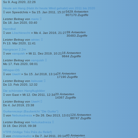
So 9. Aug 2020, 22:26
Heute am Hang (Habt ihr heute Wind gehabt) von 2011 bis 2020
3429
Antworten
von
Speedchris
»
Sa 15. Jan 2011, 15:37
807170
Zugriffe
Letzter Beitrag
von
mario
Do 18. Jun 2020, 03:40
Hannibal
39
Antworten
von
Löschknecht
»
Mo 4. Jan 2016, 21:27
30483
Zugriffe
Letzter Beitrag
von
winter.
Fr 13. Mär 2020, 11:41
Hangracer 2.2m
16
Antworten
von
vanquish
»
Mi 11. Dez 2019, 10:21
9844
Zugriffe
Letzter Beitrag
von
vanquish
Mo 17. Feb 2020, 08:01
Whisper-DS
24
Antworten
von
UweH
»
So 15. Jul 2018, 13:14
17190
Zugriffe
Letzter Beitrag
von
italouwe
Do 13. Feb 2020, 12:32
Die schönsten Hangflugbilder
20
Antworten
von
Gast
»
Mi 12. Okt 2011, 12:34
14367
Zugriffe
Letzter Beitrag
von
UweH
Do 4. Jul 2019, 23:38
Gurkenrezept (Baubericht "Die Gurke")
124
Antworten
von
Nebukadneza
»
Do 26. Dez 2013, 13:01
88747
Zugriffe
Letzter Beitrag
von
Nebukadneza
Di 18. Dez 2018, 09:38
VTPR (Voltige Très Près du Relief)
40
Antworten
von
christianka6cr
»
Do 7. Jul 2011, 20:14