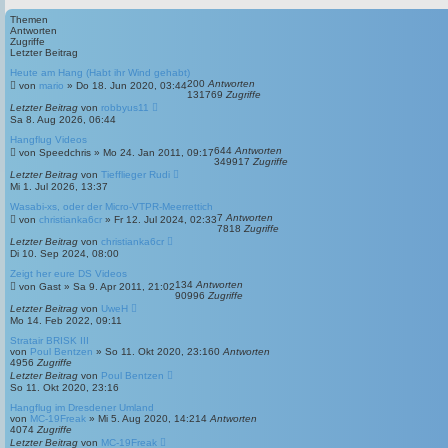
h
e
e
i
Themen
t
Antworten
e
Zugriffe
r
Letzter Beitrag
t
Heute am Hang (Habt ihr Wind gehabt)
e
200
Antworten
von
mario
»
Do 18. Jun 2020, 03:44
S
131769
Zugriffe
u
Letzter Beitrag
von
robbyus11
c
Sa 8. Aug 2026, 06:44
h
e
Hangflug Videos
644
Antworten
von
Speedchris
»
Mo 24. Jan 2011, 09:17
349917
Zugriffe
Letzter Beitrag
von
Tiefflieger Rudi
Mi 1. Jul 2026, 13:37
Wasabi-xs, oder der Micro-VTPR-Meerrettich
7
Antworten
von
christianka6cr
»
Fr 12. Jul 2024, 02:33
7818
Zugriffe
Letzter Beitrag
von
christianka6cr
Di 10. Sep 2024, 08:00
Zeigt her eure DS Videos
134
Antworten
von
Gast
»
Sa 9. Apr 2011, 21:02
90996
Zugriffe
Letzter Beitrag
von
UweH
Mo 14. Feb 2022, 09:11
Stratair BRISK III
von
Poul Bentzen
»
So 11. Okt 2020, 23:16
0
Antworten
4956
Zugriffe
Letzter Beitrag
von
Poul Bentzen
So 11. Okt 2020, 23:16
Hangflug im Dresdener Umland
von
MC-19Freak
»
Mi 5. Aug 2020, 14:21
4
Antworten
4074
Zugriffe
Letzter Beitrag
von
MC-19Freak