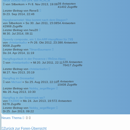
Neue DG600 voll GFK von RCRCM
39
Antworten
von
Silberkorn
»
Fr 8. Nov 2013, 19:08
41402
Zugriffe
Letzter Beitrag
von
ReneS
Di 23. Sep 2014, 22:46
Hangbesenstiel: Was kommt nach dem Dragon?
von
Silberkorn
»
So 30. Jan 2011, 15:08
54
Antworten
42968
Zugriffe
Letzter Beitrag
von
heu20
Mi 30. Jul 2014, 08:11
Speedy composite, ein 1,6m ARF-Hangflitzer für 79$
von
christianka6cr
»
Fr 26. Okt 2012, 23:38
6
Antworten
9008
Zugriffe
Letzter Beitrag
von
TilmanBaumann
Do 24. Apr 2014, 11:19
Hangflugurlaub in der Provence / Rhône-Alpes
129
Antworten
von
christianka6cr
»
Mi 20. Jul 2011, 22:11
76417
Zugriffe
Letzter Beitrag
von
christianka6cr
Mi 27. Nov 2013, 20:19
Hangflug im Grossarltal
8
Antworten
von
Michael
»
So 25. Aug 2013, 22:10
10408
Zugriffe
Letzter Beitrag
von
Nobby_segelflieger
Mo 26. Aug 2013, 10:30
Hangflug in der Steiermark wo?
von
FX2000
»
Mo 24. Jun 2013, 19:57
2
Antworten
6276
Zugriffe
Letzter Beitrag
von
Nobby_segelflieger
Di 25. Jun 2013, 09:22
Neues Thema
Zurück zur Foren-Übersicht