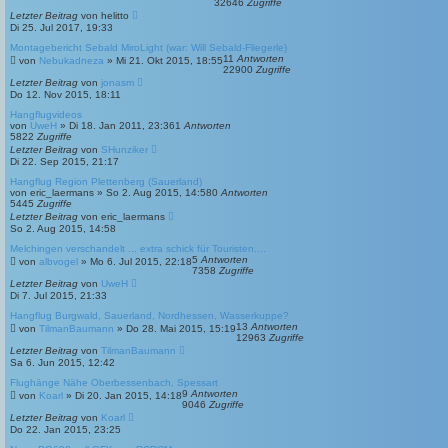
32646
Zugriffe
Letzter Beitrag
von
helitto
Di 25. Jul 2017, 19:33
Montagebericht Sebald MiroLight (war: Will Sebald-Fliegerle)
11
Antworten
von
Nebukadneza
»
Mi 21. Okt 2015, 18:55
22900
Zugriffe
Letzter Beitrag
von
jonasm
Do 12. Nov 2015, 18:11
Hangflugvideos
von
UweH
»
Di 18. Jan 2011, 23:36
1
Antworten
5822
Zugriffe
Letzter Beitrag
von
SHunziker
Di 22. Sep 2015, 21:17
Hangflug Region Plettenberg (Sauerland)
von
eric_laermans
»
So 2. Aug 2015, 14:58
0
Antworten
5445
Zugriffe
Letzter Beitrag
von
eric_laermans
So 2. Aug 2015, 14:58
Melchingen verschandelt ... extra schick für Touristen....
5
Antworten
von
albvogel
»
Mo 6. Jul 2015, 22:18
7358
Zugriffe
Letzter Beitrag
von
UweH
Di 7. Jul 2015, 21:33
Hangflug Burgwald, Sauerland, Nordhessen, Wasserkuppe?
13
Antworten
von
TilmanBaumann
»
Do 28. Mai 2015, 15:19
12963
Zugriffe
Letzter Beitrag
von
TilmanBaumann
Sa 6. Jun 2015, 12:42
Flughänge Nähe Oberbessenbach, Spessart
9
Antworten
von
Koarl
»
Di 20. Jan 2015, 14:18
9046
Zugriffe
Letzter Beitrag
von
Koarl
Do 22. Jan 2015, 23:25