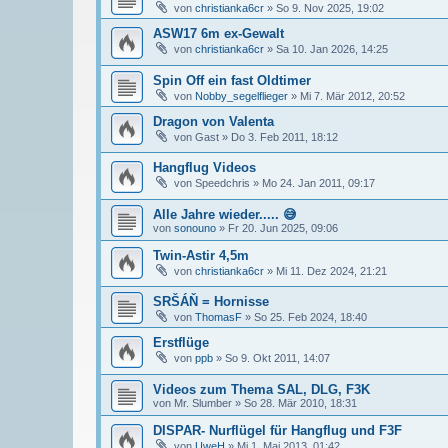
von
christianka6cr
»
So 9. Nov 2025, 19:02
ASW17 6m ex-Gewalt
von
christianka6cr
»
Sa 10. Jan 2026, 14:25
Spin Off ein fast Oldtimer
von
Nobby_segelflieger
»
Mi 7. Mär 2012, 20:52
Dragon von Valenta
von
Gast
»
Do 3. Feb 2011, 18:12
Hangflug Videos
von
Speedchris
»
Mo 24. Jan 2011, 09:17
Alle Jahre wieder..... 😅
von
sonouno
»
Fr 20. Jun 2025, 09:06
Twin-Astir 4,5m
von
christianka6cr
»
Mi 11. Dez 2024, 21:21
SRŠÁŇ = Hornisse
von
ThomasF
»
So 25. Feb 2024, 18:40
Erstflüge
von
ppb
»
So 9. Okt 2011, 14:07
Videos zum Thema SAL, DLG, F3K
von
Mr. Slumber
»
So 28. Mär 2010, 18:31
DISPAR- Nurflügel für Hangflug und F3F
von
UweH
»
Mi 1. Mai 2013, 01:42