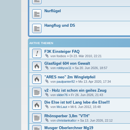
Nurflügel
Hangflug und DS
AKTIVE THEMEN
F3K Einsteiger FAQ
von
foobos
»
Di 23. Mär 2010, 22:21
Glasfügel 604 von Gewalt
von
robbyus11
»
Sa 20. Jun 2026, 18:57
"ARES neo" 2m Wingletpfeil
von
paulpanter82
»
Mo 13. Apr 2020, 17:34
v2 - Holz ist schon ein geiles Zeug
von
slider76
»
Fr 26. Jun 2026, 21:43
Die Else ist tot! Lang lebe die Else!!!
von
McLaut
»
Mi 6. Jun 2012, 15:48
Rhönsperber 3,8m "VTH"
von
christianka6cr
»
Sa 13. Jun 2026, 22:12
Musger Oberlerchner Mg19