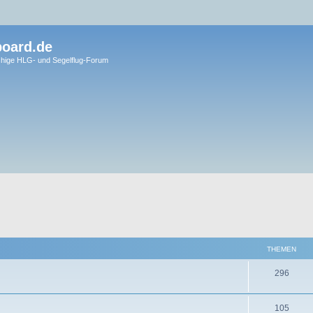
board.de
hige HLG- und Segelflug-Forum
THEMEN
T
296
h
T
105
e