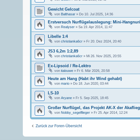
Gewicht Gelcoat
von
Balthasar
»
Do 10. Jul 2025, 14:36
Erstversuch Nurflügelauslegung: Mini-Hangnur
von
Realyser
»
Sa 19. Apr 2014, 11:47
Libelle 1:4
von
christianka6cr
»
Fr 20. Dez 2024, 20:40
JS3 6,2m 1:2,89
von
christianka6cr
»
Mi 26. Nov 2025, 20:55
Ex-Lipsoid / Re-Lektro
von
italouwe
»
Fr 6. Mär 2026, 20:58
Heute am Hang (Habt ihr Wind gehabt)
von
mario
»
Do 18. Jun 2020, 03:44
LS-10
von
Aryane
»
Fr 5. Sep 2025, 18:45
Großer Nurflügel, das Projekt AK-X der Akaflie
von
Nobby_segelflieger
»
Fr 25. Apr 2014, 12:24
Zurück zur Foren-Übersicht