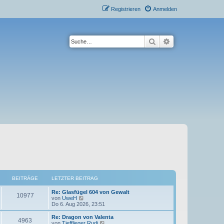
Registrieren
Anmelden
Suche
Erweiterte Suche
BEITRÄGE
LETZTER BEITRAG
L
Re: Glasfügel 604 von Gewalt
B
10977
e
N
von
UweH
t
e
Do 6. Aug 2026, 23:51
e
z
u
t
e
L
Re: Dragon von Valenta
B
4963
i
e
s
e
N
von
Tiefflieger Rudi