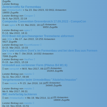
Zugriffe
Letzter Beitrag
Zentrierstifte für Formenbau
von
christianka6cr
»
Sa 23. Dez 2023, 02:09
11
Antworten
19850
Zugriffe
Letzter Beitrag
von
Coogan
So 6. Apr 2025, 22:19
Composite Convention Grevenbroich 17.09.2022 - CompoCon
0
Antworten
von
sgies
»
Fr 13. Mai 2022, 18:11
9950
Zugriffe
Letzter Beitrag
von
sgies
Fr 13. Mai 2022, 18:11
ECO Boot mit geschwungener Trennebene abformen
von
Uhle
»
Mo 17. Jan 2022, 10:25
3
Antworten
5627
Zugriffe
Letzter Beitrag
von
Baumflüsterer
Di 15. Mär 2022, 10:33
Do's und vorallem Dont's im Formenbau und bei dem Bau aus Formen
von
Uhle
»
Mo 7. Okt 2019, 14:03
2
Antworten
7099
Zugriffe
Letzter Beitrag
von
VauPee
Fr 15. Jan 2021, 15:19
Urmodell aus verlorener Form (Pilatus B4 M1:6)
15
Antworten
von
vanquish
»
Mi 8. Nov 2017, 09:22
16283
Zugriffe
Letzter Beitrag
von
matzito
Sa 11. Nov 2017, 09:46
Vorgehensweise beim Urmodellbau "Abziehschnautze"
40
Antworten
von
matzito
»
Fr 15. Jan 2016, 16:18
34946
Zugriffe
Letzter Beitrag
von
matzito
Mo 6. Mär 2017, 06:31
IMC mehrfarbig lackieren
20
Antworten
von
christianka6cr
»
Mo 19. Mai 2014, 11:47
18806
Zugriffe
Letzter Beitrag
von
matzito
Do 10. Nov 2016, 21:51