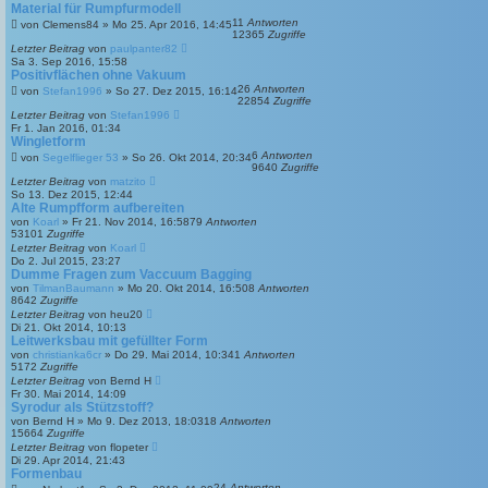
Material für Rumpfurmodell
11
Antworten
von
Clemens84
»
Mo 25. Apr 2016, 14:45
12365
Zugriffe
Letzter Beitrag
von
paulpanter82
Sa 3. Sep 2016, 15:58
Positivflächen ohne Vakuum
26
Antworten
von
Stefan1996
»
So 27. Dez 2015, 16:14
22854
Zugriffe
Letzter Beitrag
von
Stefan1996
Fr 1. Jan 2016, 01:34
Wingletform
6
Antworten
von
Segelflieger 53
»
So 26. Okt 2014, 20:34
9640
Zugriffe
Letzter Beitrag
von
matzito
So 13. Dez 2015, 12:44
Alte Rumpfform aufbereiten
von
Koarl
»
Fr 21. Nov 2014, 16:58
79
Antworten
53101
Zugriffe
Letzter Beitrag
von
Koarl
Do 2. Jul 2015, 23:27
Dumme Fragen zum Vaccuum Bagging
von
TilmanBaumann
»
Mo 20. Okt 2014, 16:50
8
Antworten
8642
Zugriffe
Letzter Beitrag
von
heu20
Di 21. Okt 2014, 10:13
Leitwerksbau mit gefüllter Form
von
christianka6cr
»
Do 29. Mai 2014, 10:34
1
Antworten
5172
Zugriffe
Letzter Beitrag
von
Bernd H
Fr 30. Mai 2014, 14:09
Syrodur als Stützstoff?
von
Bernd H
»
Mo 9. Dez 2013, 18:03
18
Antworten
15664
Zugriffe
Letzter Beitrag
von
flopeter
Di 29. Apr 2014, 21:43
Formenbau
24
Antworten