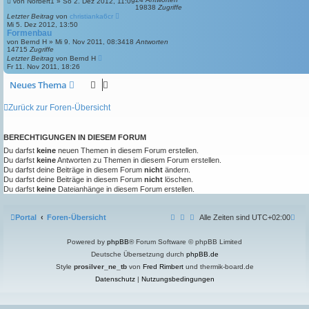
von
Norbert1
»
So 2. Dez 2012, 11:09
19838
Zugriffe
Letzter Beitrag
von
christianka6cr
Mi 5. Dez 2012, 13:50
Formenbau
von
Bernd H
»
Mi 9. Nov 2011, 08:34
18
Antworten
14715
Zugriffe
Letzter Beitrag
von
Bernd H
Fr 11. Nov 2011, 18:26
Neues Thema
Zurück zur Foren-Übersicht
BERECHTIGUNGEN IN DIESEM FORUM
Du darfst
keine
neuen Themen in diesem Forum erstellen.
Du darfst
keine
Antworten zu Themen in diesem Forum erstellen.
Du darfst deine Beiträge in diesem Forum
nicht
ändern.
Du darfst deine Beiträge in diesem Forum
nicht
löschen.
Du darfst
keine
Dateianhänge in diesem Forum erstellen.
Portal
Foren-Übersicht
Alle Zeiten sind
UTC+02:00
Powered by
phpBB
® Forum Software © phpBB Limited
Deutsche Übersetzung durch
phpBB.de
Style
prosilver_ne_tb
von
Fred Rimbert
und thermik-board.de
Datenschutz
|
Nutzungsbedingungen