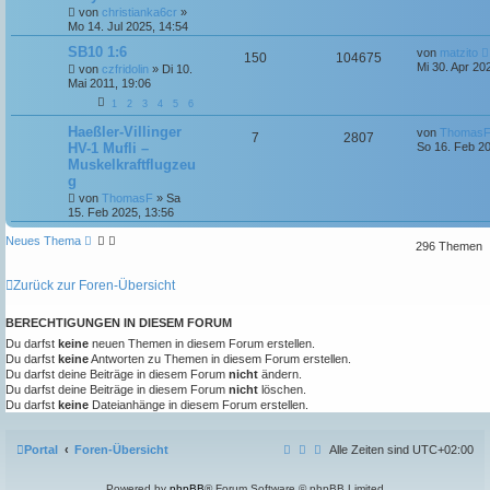
g
r
t
f
von
christianka6cr
»
w
r
B
Mo 14. Jul 2025, 14:54
e
e
e
i
o
i
L
SB10 1:6
von
matzito
A
Z
150
104675
t
e
n
Mi 30. Apr 20
von
czfridolin
»
Di 10.
r
r
f
t
Mai 2011, 19:06
n
u
a
z
g
t
t
f
1
2
3
4
5
6
t
g
e
r
L
Haeßler-Villinger
e
e
von
Thomas
A
Z
7
2807
w
r
B
e
HV-1 Mufli –
So 16. Feb 20
e
t
n
Muskelkraftflugzeu
n
u
i
z
o
i
g
t
t
t
g
r
e
r
f
von
ThomasF
»
Sa
a
r
15. Feb 2025, 13:56
g
w
r
B
t
f
e
Neues Thema
296 Themen
i
o
i
e
e
t
r
r
f
n
Zurück zur Foren-Übersicht
a
g
t
f
BERECHTIGUNGEN IN DIESEM FORUM
e
e
Du darfst
keine
neuen Themen in diesem Forum erstellen.
Du darfst
keine
Antworten zu Themen in diesem Forum erstellen.
n
Du darfst deine Beiträge in diesem Forum
nicht
ändern.
Du darfst deine Beiträge in diesem Forum
nicht
löschen.
Du darfst
keine
Dateianhänge in diesem Forum erstellen.
Portal
Foren-Übersicht
Alle Zeiten sind
UTC+02:00
Powered by
phpBB
® Forum Software © phpBB Limited