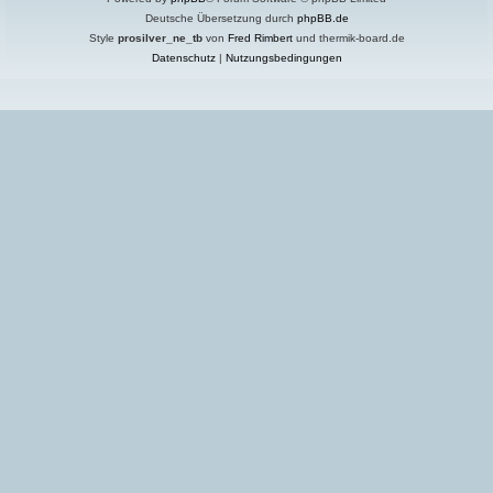
Deutsche Übersetzung durch
phpBB.de
Style
prosilver_ne_tb
von
Fred Rimbert
und thermik-board.de
Datenschutz
|
Nutzungsbedingungen