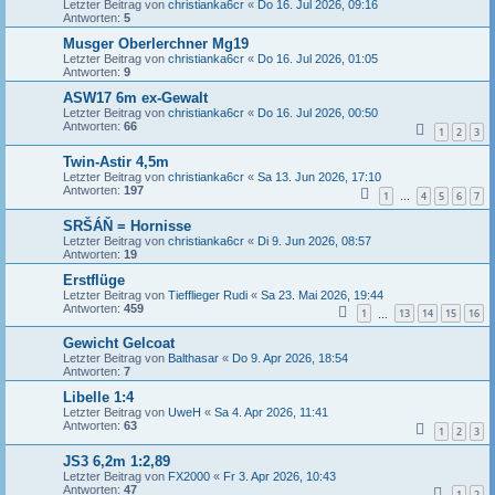
Letzter Beitrag von
christianka6cr
«
Do 16. Jul 2026, 09:16
Antworten:
5
Musger Oberlerchner Mg19
Letzter Beitrag von
christianka6cr
«
Do 16. Jul 2026, 01:05
Antworten:
9
ASW17 6m ex-Gewalt
Letzter Beitrag von
christianka6cr
«
Do 16. Jul 2026, 00:50
Antworten:
66
1
2
3
Twin-Astir 4,5m
Letzter Beitrag von
christianka6cr
«
Sa 13. Jun 2026, 17:10
Antworten:
197
1
4
5
6
7
…
SRŠÁŇ = Hornisse
Letzter Beitrag von
christianka6cr
«
Di 9. Jun 2026, 08:57
Antworten:
19
Erstflüge
Letzter Beitrag von
Tiefflieger Rudi
«
Sa 23. Mai 2026, 19:44
Antworten:
459
1
13
14
15
16
…
Gewicht Gelcoat
Letzter Beitrag von
Balthasar
«
Do 9. Apr 2026, 18:54
Antworten:
7
Libelle 1:4
Letzter Beitrag von
UweH
«
Sa 4. Apr 2026, 11:41
Antworten:
63
1
2
3
JS3 6,2m 1:2,89
Letzter Beitrag von
FX2000
«
Fr 3. Apr 2026, 10:43
Antworten:
47
1
2