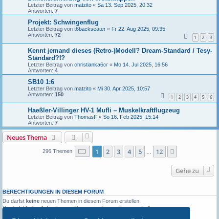
Letzter Beitrag von
matzito
«
Sa 13. Sep 2025, 20:32
Antworten:
7
Projekt: Schwingenflug
Letzter Beitrag von
t6backseater
«
Fr 22. Aug 2025, 09:35
Antworten:
72
1
2
3
Kennt jemand dieses (Retro-)Modell? Dream-Standard / Tesy-
Standard?!?
Letzter Beitrag von
christianka6cr
«
Mo 14. Jul 2025, 16:56
Antworten:
4
SB10 1:6
Letzter Beitrag von
matzito
«
Mi 30. Apr 2025, 10:57
Antworten:
150
1
2
3
4
5
6
Haeßler-Villinger HV-1 Mufli – Muskelkraftflugzeug
Letzter Beitrag von
ThomasF
«
So 16. Feb 2025, 15:14
Antworten:
7
Neues Thema
Seite
1
von
12
1
2
3
4
5
12
Nächste
296 Themen
…
Gehe zu
BERECHTIGUNGEN IN DIESEM FORUM
Du darfst
keine
neuen Themen in diesem Forum erstellen.
Du darfst
keine
Antworten zu Themen in diesem Forum erstellen.
Du darfst deine Beiträge in diesem Forum
nicht
ändern.