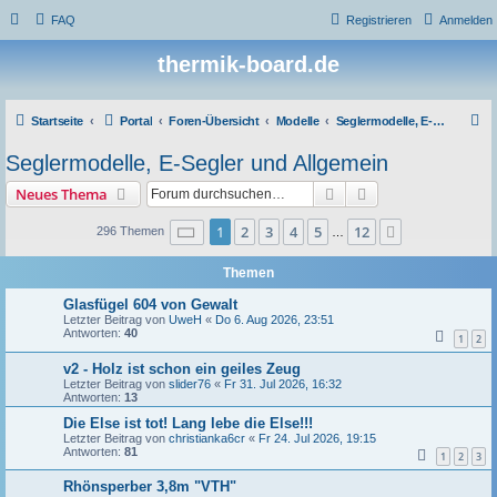
FAQ
Registrieren
Anmelden
thermik-board.de
S
Startseite
Portal
Foren-Übersicht
Modelle
Seglermodelle, E-Segler und Allgemein
u
Seglermodelle, E-Segler und Allgemein
c
Suche
Erweiterte Suche
Neues Thema
h
e
Seite
1
von
12
1
2
3
4
5
12
Nächste
296 Themen
…
Themen
Glasfügel 604 von Gewalt
Letzter Beitrag von
UweH
«
Do 6. Aug 2026, 23:51
Antworten:
40
1
2
v2 - Holz ist schon ein geiles Zeug
Letzter Beitrag von
slider76
«
Fr 31. Jul 2026, 16:32
Antworten:
13
Die Else ist tot! Lang lebe die Else!!!
Letzter Beitrag von
christianka6cr
«
Fr 24. Jul 2026, 19:15
Antworten:
81
1
2
3
Rhönsperber 3,8m "VTH"