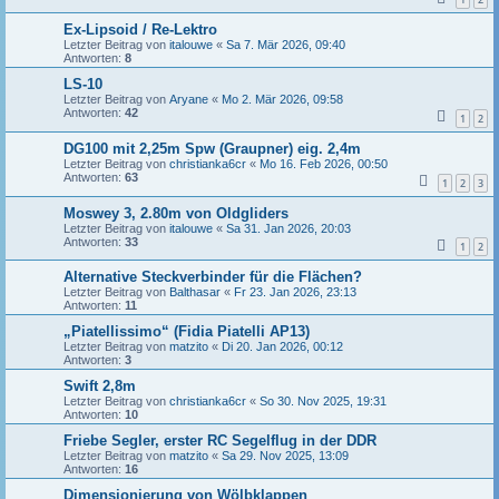
Ex-Lipsoid / Re-Lektro
Letzter Beitrag von
italouwe
«
Sa 7. Mär 2026, 09:40
Antworten:
8
LS-10
Letzter Beitrag von
Aryane
«
Mo 2. Mär 2026, 09:58
Antworten:
42
1
2
DG100 mit 2,25m Spw (Graupner) eig. 2,4m
Letzter Beitrag von
christianka6cr
«
Mo 16. Feb 2026, 00:50
Antworten:
63
1
2
3
Moswey 3, 2.80m von Oldgliders
Letzter Beitrag von
italouwe
«
Sa 31. Jan 2026, 20:03
Antworten:
33
1
2
Alternative Steckverbinder für die Flächen?
Letzter Beitrag von
Balthasar
«
Fr 23. Jan 2026, 23:13
Antworten:
11
„Piatellissimo“ (Fidia Piatelli AP13)
Letzter Beitrag von
matzito
«
Di 20. Jan 2026, 00:12
Antworten:
3
Swift 2,8m
Letzter Beitrag von
christianka6cr
«
So 30. Nov 2025, 19:31
Antworten:
10
Friebe Segler, erster RC Segelflug in der DDR
Letzter Beitrag von
matzito
«
Sa 29. Nov 2025, 13:09
Antworten:
16
Dimensionierung von Wölbklappen