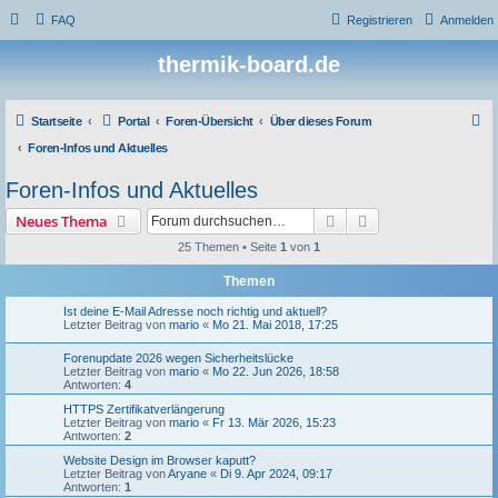
FAQ
Registrieren
Anmelden
thermik-board.de
S
Startseite
Portal
Foren-Übersicht
Über dieses Forum
u
Foren-Infos und Aktuelles
c
Foren-Infos und Aktuelles
h
Suche
Erweiterte Suche
Neues Thema
e
25 Themen • Seite
1
von
1
Themen
Ist deine E-Mail Adresse noch richtig und aktuell?
Letzter Beitrag von
mario
«
Mo 21. Mai 2018, 17:25
Forenupdate 2026 wegen Sicherheitslücke
Letzter Beitrag von
mario
«
Mo 22. Jun 2026, 18:58
Antworten:
4
HTTPS Zertifikatverlängerung
Letzter Beitrag von
mario
«
Fr 13. Mär 2026, 15:23
Antworten:
2
Website Design im Browser kaputt?
Letzter Beitrag von
Aryane
«
Di 9. Apr 2024, 09:17
Antworten:
1