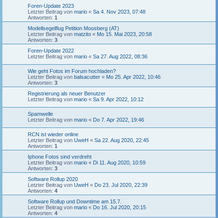
Foren-Update 2023
Letzter Beitrag von
mario
«
Sa 4. Nov 2023, 07:48
Antworten:
1
Modellsegelflug Petition Moosberg (AT)
Letzter Beitrag von
matzito
«
Mo 15. Mai 2023, 20:58
Antworten:
3
Foren-Update 2022
Letzter Beitrag von
mario
«
Sa 27. Aug 2022, 08:36
Wie geht Fotos im Forum hochladen?
Letzter Beitrag von
balsacutter
«
Mo 25. Apr 2022, 10:46
Antworten:
3
Registrierung als neuer Benutzer
Letzter Beitrag von
mario
«
Sa 9. Apr 2022, 10:12
Spamwelle
Letzter Beitrag von
mario
«
Do 7. Apr 2022, 19:46
RCN ist wieder online
Letzter Beitrag von
UweH
«
Sa 22. Aug 2020, 22:45
Antworten:
1
Iphone Fotos sind verdreht
Letzter Beitrag von
mario
«
Di 11. Aug 2020, 10:59
Antworten:
3
Software Rollup 2020
Letzter Beitrag von
UweH
«
Do 23. Jul 2020, 22:39
Antworten:
4
Software Rollup und Downtime am 15.7.
Letzter Beitrag von
mario
«
Do 16. Jul 2020, 20:15
Antworten:
4