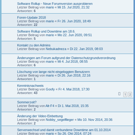
Software Rollup - Neue Forumversion ausprobieren
Letzter Beitrag von
mario
«
Mi 15. Jul 2020, 21:32
Antworten:
6
Foren-Update 2018
Letzter Beitrag von
mario
«
Fr 26. Jun 2020, 18:49
Antworten:
22
Software Rollup und Downtime am 18.6.
Letzter Beitrag von
mario
«
Mo 22. Jun 2020, 09:51
Antworten:
5
Kontakt zu den Admins
Letzter Beitrag von
Nebukadneza
«
Di 22. Jan 2019, 08:03
Änderungen am Forum aufgrund der Datenschutzgrundverordnung
Letzter Beitrag von
mario
«
Mi 4. Jul 2018, 08:55
Antworten:
6
Löschung von lange nicht eingeloggten Benutzern
Letzter Beitrag von
mario
«
Di 26. Jun 2018, 22:16
Antworten:
1
Kenntnisnachweis
Letzter Beitrag von
Goofy
«
Fr 4. Mai 2018, 17:30
Antworten:
43
1
2
Sommerzeit?
Letzter Beitrag von
Alt-F4
«
Di 1. Mai 2018, 15:35
Antworten:
2
Änderung der Video-Einbettung
Letzter Beitrag von
Nobby_segelflieger
«
Mo 10. Nov 2014, 20:36
Antworten:
2
Serverwechsel und damit verbundene Downtime am 01.10.2014
Letzter Beitrag von
mario
«
So 26. Okt 2014, 07:24