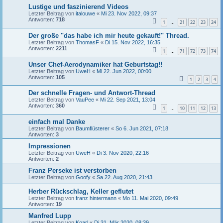
Lustige und faszinierend Videos
Letzter Beitrag von
italouwe
«
Mi 23. Nov 2022, 09:37
Antworten:
718
1
21
22
23
24
…
Der große "das habe ich mir heute gekauft!" Thread.
Letzter Beitrag von
ThomasF
«
Di 15. Nov 2022, 16:35
Antworten:
2211
1
71
72
73
74
…
Unser Chef-Aerodynamiker hat Geburtstag!!
Letzter Beitrag von
UweH
«
Mi 22. Jun 2022, 00:00
Antworten:
105
1
2
3
4
Der schnelle Fragen- und Antwort-Thread
Letzter Beitrag von
VauPee
«
Mi 22. Sep 2021, 13:04
Antworten:
360
1
10
11
12
13
…
einfach mal Danke
Letzter Beitrag von
Baumflüsterer
«
So 6. Jun 2021, 07:18
Antworten:
3
Impressionen
Letzter Beitrag von
UweH
«
Di 3. Nov 2020, 22:16
Antworten:
2
Franz Perseke ist verstorben
Letzter Beitrag von
Goofy
«
Sa 22. Aug 2020, 21:43
Herber Rückschlag, Keller geflutet
Letzter Beitrag von
franz hintermann
«
Mo 11. Mai 2020, 09:49
Antworten:
19
Manfred Lupp
Letzter Beitrag von
Koarl
«
Di 31. Mär 2020, 08:39