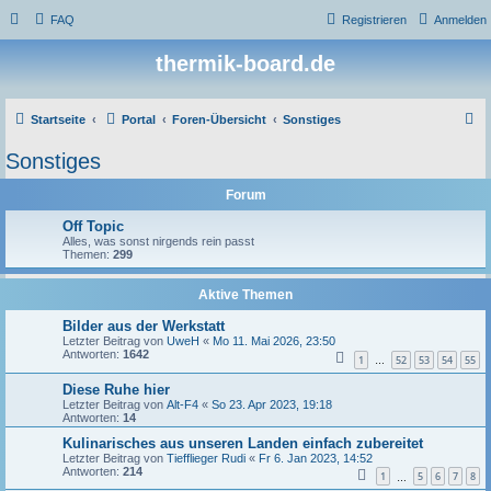
FAQ
Registrieren
Anmelden
thermik-board.de
S
Startseite
Portal
Foren-Übersicht
Sonstiges
u
Sonstiges
c
Forum
h
e
Off Topic
Alles, was sonst nirgends rein passt
Themen:
299
Aktive Themen
Bilder aus der Werkstatt
Letzter Beitrag von
UweH
«
Mo 11. Mai 2026, 23:50
Antworten:
1642
1
52
53
54
55
…
Diese Ruhe hier
Letzter Beitrag von
Alt-F4
«
So 23. Apr 2023, 19:18
Antworten:
14
Kulinarisches aus unseren Landen einfach zubereitet
Letzter Beitrag von
Tiefflieger Rudi
«
Fr 6. Jan 2023, 14:52
Antworten:
214
1
5
6
7
8
…