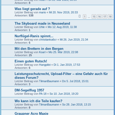
Antworten:
8
Was liegt gerade auf ?
Letzter Beitrag von
mario
«
Mi 20. Nov 2019, 20:33
Antworten:
538
1
15
16
17
18
…
The Skyboard made in Neuseeland
Letzter Beitrag von
Uhle
«
Mo 12. Aug 2019, 11:38
Antworten:
1
Nurflügel-Ranis spinnt...
Letzter Beitrag von
christianka6cr
«
Mi 26. Jun 2019, 21:34
Antworten:
6
Mit den Brettern in den Bergen
Letzter Beitrag von
Koarl
«
Mo 25. Mär 2019, 22:08
Antworten:
25
Einen guten Rutsch!
Letzter Beitrag von
Hangpilot
«
Di 1. Jan 2019, 17:53
Antworten:
6
Leistungsschutzrecht, Upload-Filter -- eine Gefahr auch für
dieses Forum?
Letzter Beitrag von
TilmanBaumann
«
Do 5. Jul 2018, 15:01
Antworten:
3
DM-Segelflug 1957
Letzter Beitrag von
PA-18
«
So 10. Jun 2018, 19:20
Wo kann ich die Teile kaufen?
Letzter Beitrag von
TilmanBaumann
«
So 28. Jan 2018, 13:15
Antworten:
8
Graupner Acro Maxie