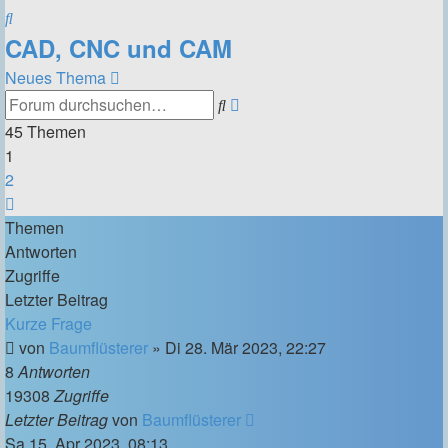
Suche
CAD, CNC und CAM
Neues Thema
Erweiterte
Suche
Suche
45 Themen
1
2
Nächste
Themen
Antworten
Zugriffe
Letzter Beitrag
Kurze Frage
von
Baumflüsterer
»
Di 28. Mär 2023, 22:27
8
Antworten
19308
Zugriffe
Letzter Beitrag
von
Baumflüsterer
Sa 15. Apr 2023, 08:13