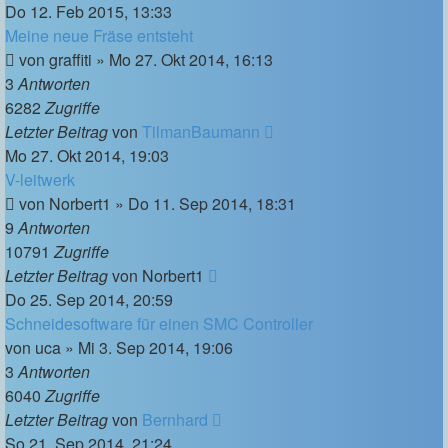
Do 12. Feb 2015, 13:33
Meine neue Fräse entsteht
von
graffiti
»
Mo 27. Okt 2014, 16:13
3
Antworten
6282
Zugriffe
Letzter Beitrag
von
TilmanBaumann
Mo 27. Okt 2014, 19:03
V-leitwerk
von
Norbert1
»
Do 11. Sep 2014, 18:31
9
Antworten
10791
Zugriffe
Letzter Beitrag
von
Norbert1
Do 25. Sep 2014, 20:59
Schneidesoftware für einen SMC Controller
von
uca
»
Mi 3. Sep 2014, 19:06
3
Antworten
6040
Zugriffe
Letzter Beitrag
von
Bernhard
So 21. Sep 2014, 21:24