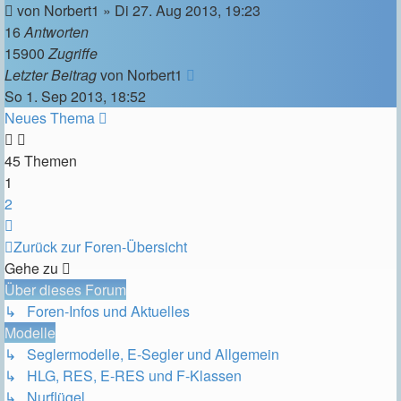
von
Norbert1
»
Di 27. Aug 2013, 19:23
16
Antworten
15900
Zugriffe
Letzter Beitrag
von
Norbert1
So 1. Sep 2013, 18:52
Neues Thema
45 Themen
1
2
Nächste
Zurück zur Foren-Übersicht
Gehe zu
Über dieses Forum
↳ Foren-Infos und Aktuelles
Modelle
↳ Seglermodelle, E-Segler und Allgemein
↳ HLG, RES, E-RES und F-Klassen
↳ Nurflügel