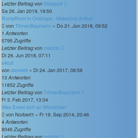
Letzter Beitrag
von
Skippydi
Sa 26. Jan 2019, 19:50
Rumpfform in Onshape - Makezine Artikel
von
TilmanBaumann
»
Do 21. Jun 2018, 09:52
1
Antworten
5795
Zugriffe
Letzter Beitrag
von
matzito
Di 26. Jun 2018, 07:11
s4cut
von
steve66
»
Di 24. Jan 2017, 08:58
13
Antworten
11852
Zugriffe
Letzter Beitrag
von
TilmanBaumann
Fr 3. Feb 2017, 13:34
Was Enkel sich so Wünschen
von
Norbert1
»
Fr 19. Sep 2014, 20:46
4
Antworten
8046
Zugriffe
Letzter Beitrag
von
matzito