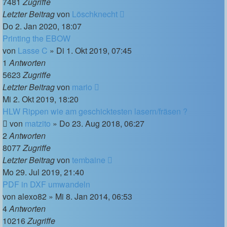
7481
Zugriffe
Letzter Beitrag
von
Löschknecht
Do 2. Jan 2020, 18:07
Printing the EBOW
von
Lasse C
»
Di 1. Okt 2019, 07:45
1
Antworten
5623
Zugriffe
Letzter Beitrag
von
mario
Mi 2. Okt 2019, 18:20
HLW Rippen wie am geschicktesten lasern/fräsen ?
von
matzito
»
Do 23. Aug 2018, 06:27
2
Antworten
8077
Zugriffe
Letzter Beitrag
von
tembaine
Mo 29. Jul 2019, 21:40
PDF in DXF umwandeln
von
alexo82
»
Mi 8. Jan 2014, 06:53
4
Antworten
10216
Zugriffe