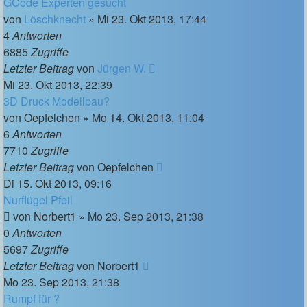
GCode Experten gesucht
von
Löschknecht
»
Mi 23. Okt 2013, 17:44
4
Antworten
6885
Zugriffe
Letzter Beitrag
von
Jürgen W.
Mi 23. Okt 2013, 22:39
3D Druck Modellbau?
von
Oepfelchen
»
Mo 14. Okt 2013, 11:04
6
Antworten
7710
Zugriffe
Letzter Beitrag
von
Oepfelchen
Di 15. Okt 2013, 09:16
Nurflügel Pfeil
von
Norbert1
»
Mo 23. Sep 2013, 21:38
0
Antworten
5697
Zugriffe
Letzter Beitrag
von
Norbert1
Mo 23. Sep 2013, 21:38
Rumpf für ?