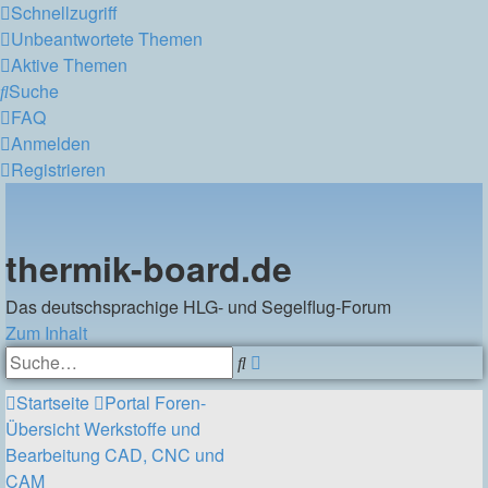
Schnellzugriff
Unbeantwortete Themen
Aktive Themen
Suche
FAQ
Anmelden
Registrieren
thermik-board.de
Das deutschsprachige HLG- und Segelflug-Forum
Zum Inhalt
Erweiterte
Suche
Suche
Startseite
Portal
Foren-
Übersicht
Werkstoffe und
Bearbeitung
CAD, CNC und
CAM