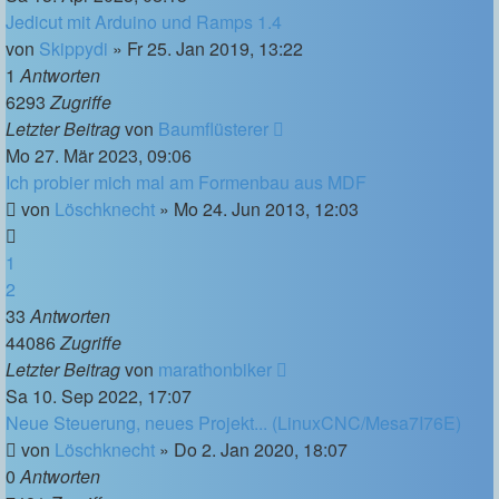
Jedicut mit Arduino und Ramps 1.4
von
Skippydi
»
Fr 25. Jan 2019, 13:22
1
Antworten
6293
Zugriffe
Letzter Beitrag
von
Baumflüsterer
Mo 27. Mär 2023, 09:06
Ich probier mich mal am Formenbau aus MDF
von
Löschknecht
»
Mo 24. Jun 2013, 12:03
1
2
33
Antworten
44086
Zugriffe
Letzter Beitrag
von
marathonbiker
Sa 10. Sep 2022, 17:07
Neue Steuerung, neues Projekt... (LinuxCNC/Mesa7I76E)
von
Löschknecht
»
Do 2. Jan 2020, 18:07
0
Antworten