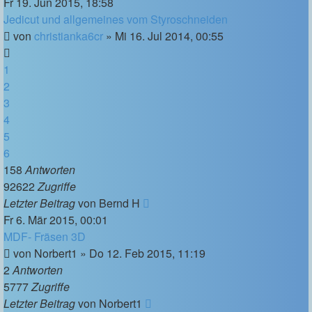
Fr 19. Jun 2015, 18:58
Jedicut und allgemeines vom Styroschneiden
von
christianka6cr
»
Mi 16. Jul 2014, 00:55
1
2
3
4
5
6
158
Antworten
92622
Zugriffe
Letzter Beitrag
von
Bernd H
Fr 6. Mär 2015, 00:01
MDF- Fräsen 3D
von
Norbert1
»
Do 12. Feb 2015, 11:19
2
Antworten
5777
Zugriffe
Letzter Beitrag
von
Norbert1