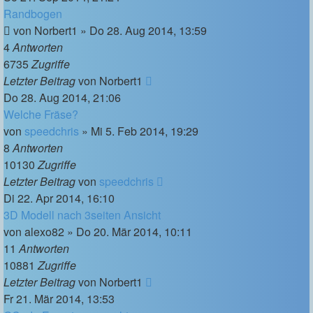
Randbogen
von
Norbert1
»
Do 28. Aug 2014, 13:59
4
Antworten
6735
Zugriffe
Letzter Beitrag
von
Norbert1
Do 28. Aug 2014, 21:06
Welche Fräse?
von
speedchris
»
Mi 5. Feb 2014, 19:29
8
Antworten
10130
Zugriffe
Letzter Beitrag
von
speedchris
Di 22. Apr 2014, 16:10
3D Modell nach 3seiten Ansicht
von
alexo82
»
Do 20. Mär 2014, 10:11
11
Antworten
10881
Zugriffe
Letzter Beitrag
von
Norbert1
Fr 21. Mär 2014, 13:53