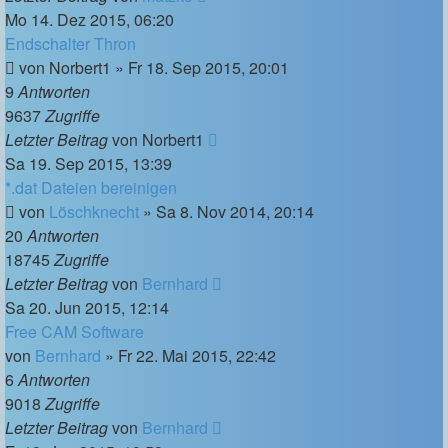
Mo 14. Dez 2015, 06:20
Endschalter Thron
von
Norbert1
»
Fr 18. Sep 2015, 20:01
9
Antworten
9637
Zugriffe
Letzter Beitrag
von
Norbert1
Sa 19. Sep 2015, 13:39
*.dat Dateien bereinigen
von
Löschknecht
»
Sa 8. Nov 2014, 20:14
20
Antworten
18745
Zugriffe
Letzter Beitrag
von
Bernhard
Sa 20. Jun 2015, 12:14
Free CAM Software
von
Bernhard
»
Fr 22. Mai 2015, 22:42
6
Antworten
9018
Zugriffe
Letzter Beitrag
von
Bernhard