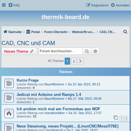
FAQ
Registrieren
Anmelden
thermik-board.de
S
Startseite
Portal
Foren-Übersicht
Werkstoffe und Bearbeitung
CAD, CNC und CAM
u
CAD, CNC und CAM
c
Suche
Erweiterte Suche
Neues Thema
h
e
1
2
Nächste
45 Themen
Themen
Kurze Frage
Letzter Beitrag von
Baumflüsterer
«
Sa 15. Apr 2023, 08:13
Antworten:
8
Jedicut mit Arduino und Ramps 1.4
Letzter Beitrag von
Baumflüsterer
«
Mo 27. Mär 2023, 09:06
Antworten:
1
Ich probier mich mal am Formenbau aus MDF
Letzter Beitrag von
marathonbiker
«
Sa 10. Sep 2022, 17:07
Antworten:
33
1
2
Neue Steuerung, neues Projekt... (LinuxCNC/Mesa7I76E)
Letzter Beitrag von
Löschknecht
«
Do 2. Jan 2020, 18:07