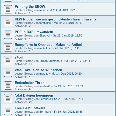
Printing the EBOW
Letzter Beitrag von
mario
«
Mi 2. Okt 2019, 18:20
Antworten:
1
HLW Rippen wie am geschicktesten lasern/fräsen ?
Letzter Beitrag von
tembaine
«
Mo 29. Jul 2019, 21:40
Antworten:
2
PDF in DXF umwandeln
Letzter Beitrag von
Skippydi
«
Sa 26. Jan 2019, 19:50
Antworten:
4
Rumpfform in Onshape - Makezine Artikel
Letzter Beitrag von
matzito
«
Di 26. Jun 2018, 07:11
Antworten:
1
s4cut
Letzter Beitrag von
TilmanBaumann
«
Fr 3. Feb 2017, 13:34
Antworten:
13
Was Enkel sich so Wünschen
Letzter Beitrag von
matzito
«
Mo 14. Dez 2015, 06:20
Antworten:
4
Endschalter Thron
Letzter Beitrag von
Norbert1
«
Sa 19. Sep 2015, 13:39
Antworten:
9
*.dat Dateien bereinigen
Letzter Beitrag von
Bernhard
«
Sa 20. Jun 2015, 12:14
Antworten:
20
Free CAM Software
Letzter Beitrag von
Bernhard
«
Fr 19. Jun 2015, 18:58
Antworten:
6