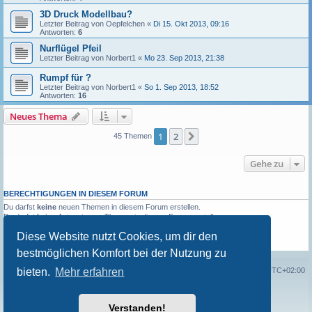
3D Druck Modellbau?
Letzter Beitrag von
Oepfelchen
«
Di 15. Okt 2013, 09:16
Antworten:
6
Nurflügel Pfeil
Letzter Beitrag von
Norbert1
«
Mo 23. Sep 2013, 21:38
Rumpf für ?
Letzter Beitrag von
Norbert1
«
So 1. Sep 2013, 18:52
Antworten:
16
Neues Thema
1
2
Nächste
45 Themen
Gehe zu
BERECHTIGUNGEN IN DIESEM FORUM
Du darfst
keine
neuen Themen in diesem Forum erstellen.
Du darfst
keine
Antworten zu Themen in diesem Forum erstellen.
Du darfst deine Beiträge in diesem Forum
nicht
ändern.
Diese Website nutzt Cookies, um dir den
Du darfst deine Beiträge in diesem Forum
nicht
löschen.
Du darfst
keine
Dateianhänge in diesem Forum erstellen.
bestmöglichen Komfort bei der Nutzung zu
bieten.
Mehr erfahren
Portal
Foren-Übersicht
Alle Zeiten sind
UTC+02:00
Powered by
phpBB
® Forum Software © phpBB Limited
Verstanden!
Deutsche Übersetzung durch
phpBB.de