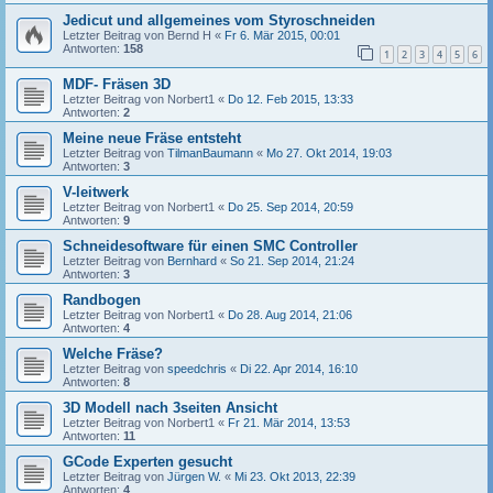
Jedicut und allgemeines vom Styroschneiden
Letzter Beitrag von
Bernd H
«
Fr 6. Mär 2015, 00:01
Antworten:
158
1
2
3
4
5
6
MDF- Fräsen 3D
Letzter Beitrag von
Norbert1
«
Do 12. Feb 2015, 13:33
Antworten:
2
Meine neue Fräse entsteht
Letzter Beitrag von
TilmanBaumann
«
Mo 27. Okt 2014, 19:03
Antworten:
3
V-leitwerk
Letzter Beitrag von
Norbert1
«
Do 25. Sep 2014, 20:59
Antworten:
9
Schneidesoftware für einen SMC Controller
Letzter Beitrag von
Bernhard
«
So 21. Sep 2014, 21:24
Antworten:
3
Randbogen
Letzter Beitrag von
Norbert1
«
Do 28. Aug 2014, 21:06
Antworten:
4
Welche Fräse?
Letzter Beitrag von
speedchris
«
Di 22. Apr 2014, 16:10
Antworten:
8
3D Modell nach 3seiten Ansicht
Letzter Beitrag von
Norbert1
«
Fr 21. Mär 2014, 13:53
Antworten:
11
GCode Experten gesucht
Letzter Beitrag von
Jürgen W.
«
Mi 23. Okt 2013, 22:39
Antworten:
4