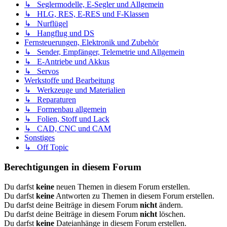
↳ Seglermodelle, E-Segler und Allgemein
↳ HLG, RES, E-RES und F-Klassen
↳ Nurflügel
↳ Hangflug und DS
Fernsteuerungen, Elektronik und Zubehör
↳ Sender, Empfänger, Telemetrie und Allgemein
↳ E-Antriebe und Akkus
↳ Servos
Werkstoffe und Bearbeitung
↳ Werkzeuge und Materialien
↳ Reparaturen
↳ Formenbau allgemein
↳ Folien, Stoff und Lack
↳ CAD, CNC und CAM
Sonstiges
↳ Off Topic
Berechtigungen in diesem Forum
Du darfst
keine
neuen Themen in diesem Forum erstellen.
Du darfst
keine
Antworten zu Themen in diesem Forum erstellen.
Du darfst deine Beiträge in diesem Forum
nicht
ändern.
Du darfst deine Beiträge in diesem Forum
nicht
löschen.
Du darfst
keine
Dateianhänge in diesem Forum erstellen.