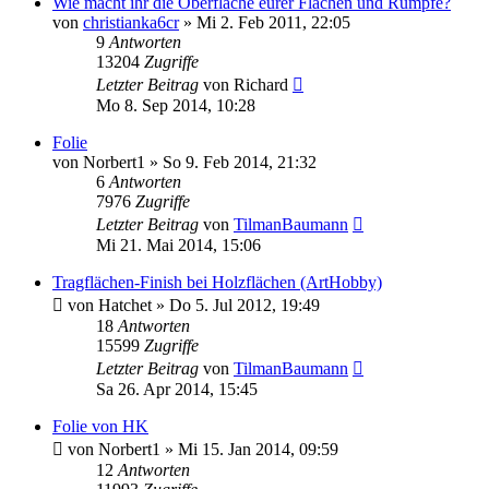
Wie macht ihr die Oberfläche eurer Flächen und Rümpfe?
von
christianka6cr
»
Mi 2. Feb 2011, 22:05
9
Antworten
13204
Zugriffe
Letzter Beitrag
von
Richard
Mo 8. Sep 2014, 10:28
Folie
von
Norbert1
»
So 9. Feb 2014, 21:32
6
Antworten
7976
Zugriffe
Letzter Beitrag
von
TilmanBaumann
Mi 21. Mai 2014, 15:06
Tragflächen-Finish bei Holzflächen (ArtHobby)
von
Hatchet
»
Do 5. Jul 2012, 19:49
18
Antworten
15599
Zugriffe
Letzter Beitrag
von
TilmanBaumann
Sa 26. Apr 2014, 15:45
Folie von HK
von
Norbert1
»
Mi 15. Jan 2014, 09:59
12
Antworten