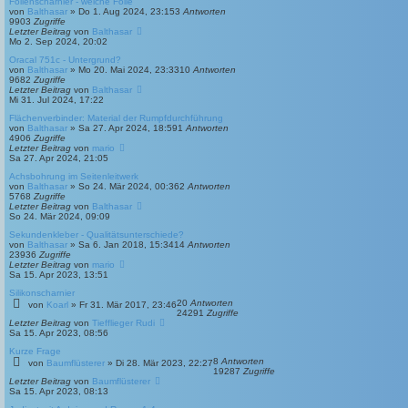
Folienscharnier - welche Folie
von
Balthasar
»
Do 1. Aug 2024, 23:15
3
Antworten
9903
Zugriffe
Letzter Beitrag
von
Balthasar
Mo 2. Sep 2024, 20:02
Oracal 751c - Untergrund?
von
Balthasar
»
Mo 20. Mai 2024, 23:33
10
Antworten
9682
Zugriffe
Letzter Beitrag
von
Balthasar
Mi 31. Jul 2024, 17:22
Flächenverbinder: Material der Rumpfdurchführung
von
Balthasar
»
Sa 27. Apr 2024, 18:59
1
Antworten
4906
Zugriffe
Letzter Beitrag
von
mario
Sa 27. Apr 2024, 21:05
Achsbohrung im Seitenleitwerk
von
Balthasar
»
So 24. Mär 2024, 00:36
2
Antworten
5768
Zugriffe
Letzter Beitrag
von
Balthasar
So 24. Mär 2024, 09:09
Sekundenkleber - Qualitätsunterschiede?
von
Balthasar
»
Sa 6. Jan 2018, 15:34
14
Antworten
23936
Zugriffe
Letzter Beitrag
von
mario
Sa 15. Apr 2023, 13:51
Silikonscharnier
20
Antworten
von
Koarl
»
Fr 31. Mär 2017, 23:46
24291
Zugriffe
Letzter Beitrag
von
Tiefflieger Rudi
Sa 15. Apr 2023, 08:56
Kurze Frage
8
Antworten
von
Baumflüsterer
»
Di 28. Mär 2023, 22:27
19287
Zugriffe
Letzter Beitrag
von
Baumflüsterer
Sa 15. Apr 2023, 08:13