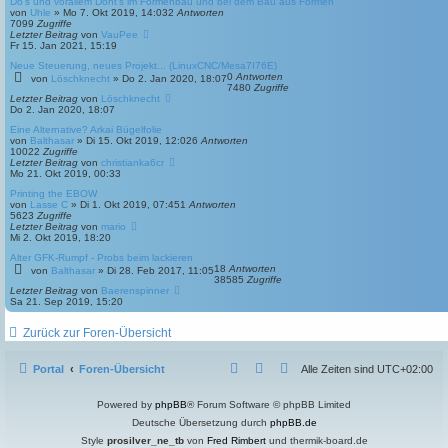
Do's und vorallem Dont's im Formenbau und bei dem Bau aus Formen
von
Uhle
»
Mo 7. Okt 2019, 14:03
2
Antworten
7099
Zugriffe
Letzter Beitrag
von
VauPee
Fr 15. Jan 2021, 15:19
Neue Steuerung, neues Projekt... (LinuxCNC/Mesa7I76E)
0
Antworten
von
Löschknecht
»
Do 2. Jan 2020, 18:07
7480
Zugriffe
Letzter Beitrag
von
Löschknecht
Do 2. Jan 2020, 18:07
Eine Alternative? Arkai Bügelfolie
von
Balthasar
»
Di 15. Okt 2019, 12:02
6
Antworten
10022
Zugriffe
Letzter Beitrag
von
christianka6cr
Mo 21. Okt 2019, 00:33
Printing the EBOW
von
Lasse C
»
Di 1. Okt 2019, 07:45
1
Antworten
5623
Zugriffe
Letzter Beitrag
von
mario
Mi 2. Okt 2019, 18:20
Alter GFK-Rumpf - Probs beim lackieren
18
Antworten
von
Balthasar
»
Di 28. Feb 2017, 11:05
38585
Zugriffe
Letzter Beitrag
von
Baerenspinner
Sa 21. Sep 2019, 15:20
Zurück zur Foren-Übersicht
Portal
Foren-Übersicht
Alle Zeiten sind
UTC+02:00
Powered by
phpBB
® Forum Software © phpBB Limited
Deutsche Übersetzung durch
phpBB.de
Style
prosilver_ne_tb
von
Fred Rimbert
und thermik-board.de