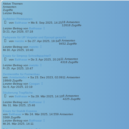
e
i
Aktive Themen
s
t
Antworten
t
r
Zugriffe
e
a
Letzter Beitrag
r
g
B
Aufkleber Plottdateien
e
18
Antworten
von
Balthasar
»
Mo 8. Sep 2025, 14:25
i
12618
Zugriffe
t
Letzter Beitrag
von
Balthasar
r
Di 21. Apr 2026, 07:18
a
Farbpaste für UP Vorgelat und Epoxyd gesucht
g
9
Antworten
von
matzito
»
So 27. Apr 2025, 19:34
9452
Zugriffe
Letzter Beitrag
von
matzito
Mi 30. Apr 2025, 10:40
Ersatz für Simprop Schnellspachtel?
11
Antworten
von
Balthasar
»
Do 3. Apr 2025, 20:26
4318
Zugriffe
Letzter Beitrag
von
matzito
Fr 25. Apr 2025, 10:47
Zentrierstifte für Formenbau
von
christianka6cr
»
Sa 23. Dez 2023, 02:09
11
Antworten
19849
Zugriffe
Letzter Beitrag
von
Coogan
So 6. Apr 2025, 22:19
Säuberung Tragfläche
6
Antworten
von
Balthasar
»
Sa 29. Mär 2025, 14:10
4225
Zugriffe
Letzter Beitrag
von
Balthasar
Mo 31. Mär 2025, 15:46
Ersatz für Stabilit Express
von
Balthasar
»
Mo 24. Mär 2025, 14:55
9
Antworten
3369
Zugriffe
Letzter Beitrag
von
Balthasar
Mi 26. Mär 2025, 14:11