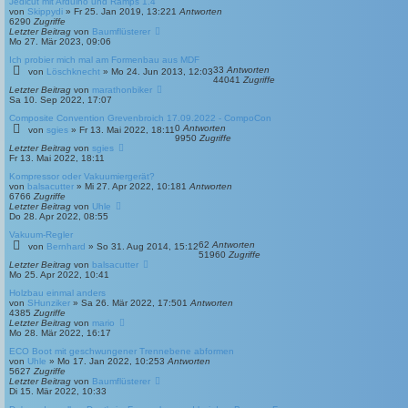
Jedicut mit Arduino und Ramps 1.4
von
Skippydi
»
Fr 25. Jan 2019, 13:22
1
Antworten
6290
Zugriffe
Letzter Beitrag
von
Baumflüsterer
Mo 27. Mär 2023, 09:06
Ich probier mich mal am Formenbau aus MDF
33
Antworten
von
Löschknecht
»
Mo 24. Jun 2013, 12:03
44041
Zugriffe
Letzter Beitrag
von
marathonbiker
Sa 10. Sep 2022, 17:07
Composite Convention Grevenbroich 17.09.2022 - CompoCon
0
Antworten
von
sgies
»
Fr 13. Mai 2022, 18:11
9950
Zugriffe
Letzter Beitrag
von
sgies
Fr 13. Mai 2022, 18:11
Kompressor oder Vakuumiergerät?
von
balsacutter
»
Mi 27. Apr 2022, 10:18
1
Antworten
6766
Zugriffe
Letzter Beitrag
von
Uhle
Do 28. Apr 2022, 08:55
Vakuum-Regler
62
Antworten
von
Bernhard
»
So 31. Aug 2014, 15:12
51960
Zugriffe
Letzter Beitrag
von
balsacutter
Mo 25. Apr 2022, 10:41
Holzbau einmal anders
von
SHunziker
»
Sa 26. Mär 2022, 17:50
1
Antworten
4385
Zugriffe
Letzter Beitrag
von
mario
Mo 28. Mär 2022, 16:17
ECO Boot mit geschwungener Trennebene abformen
von
Uhle
»
Mo 17. Jan 2022, 10:25
3
Antworten
5627
Zugriffe
Letzter Beitrag
von
Baumflüsterer
Di 15. Mär 2022, 10:33