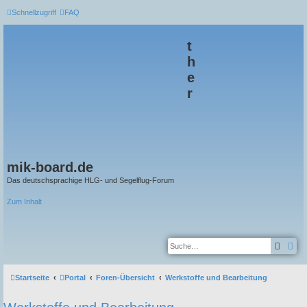
Schnellzugriff
FAQ
t
h
e
r
mik-board.de
Das deutschsprachige HLG- und Segelflug-Forum
Zum Inhalt
Suche
Erw
Startseite
Portal
Foren-Übersicht
Werkstoffe und Bearbeitung