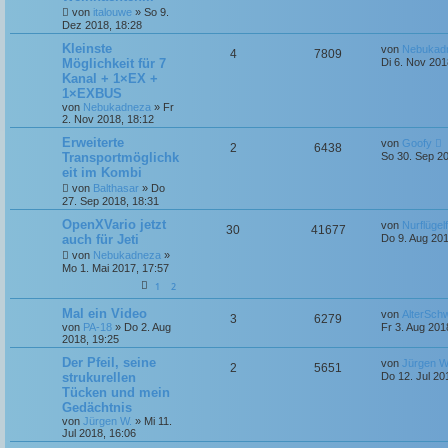
t
n
r
n
u
von
italouwe
»
So 9.
r
f
z
a
Dez 2018, 18:28
t
g
t
g
e
t
f
L
Kleinste
von
Nebukad
r
A
Z
4
7809
e
Möglichkeit für 7
Di 6. Nov 201
w
r
B
e
e
t
e
Kanal + 1×EX +
n
u
z
i
o
i
n
1×EXBUS
t
t
t
g
e
von
Nebukadneza
»
Fr
r
r
f
r
2. Nov 2018, 18:12
a
w
r
B
g
L
Erweiterte
t
f
e
von
Goofy
A
Z
2
6438
e
i
Transportmöglichk
o
i
So 30. Sep 20
t
t
e
e
eit im Kombi
n
u
z
r
r
f
von
Balthasar
»
Do
t
a
n
t
g
e
27. Sep 2018, 18:31
g
t
f
r
L
OpenXVario jetzt
w
r
B
von
Nurflügel
A
Z
30
41677
e
e
e
e
auch für Jeti
Do 9. Aug 201
t
i
o
i
n
u
von
Nebukadneza
»
z
n
t
Mo 1. Mai 2017, 17:57
t
r
r
f
t
g
e
a
1
2
r
g
t
f
w
r
B
L
Mal ein Video
von
AlterSch
A
Z
3
6279
e
e
von
PA-18
»
Do 2. Aug
Fr 3. Aug 201
e
e
i
o
i
t
2018, 19:25
t
n
u
z
n
r
r
f
t
L
Der Pfeil, seine
von
Jürgen W
A
Z
a
2
5651
t
g
e
e
strukurellen
Do 12. Jul 20
g
r
t
t
f
Tücken und mein
n
u
w
r
B
z
Gedächtnis
e
t
e
e
t
g
i
e
von
Jürgen W.
»
Mi 11.
o
i
t
r
Jul 2018, 16:06
n
r
w
r
B
r
f