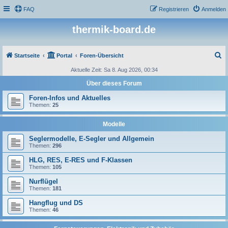
FAQ
Registrieren
Anmelden
thermik-board.de
S
Startseite
Portal
Foren-Übersicht
u
Aktuelle Zeit: Sa 8. Aug 2026, 00:34
c
Über dieses Forum
h
Foren-Infos und Aktuelles
e
Themen:
25
Modelle
Seglermodelle, E-Segler und Allgemein
Themen:
296
HLG, RES, E-RES und F-Klassen
Themen:
105
Nurflügel
Themen:
181
Hangflug und DS
Themen:
46