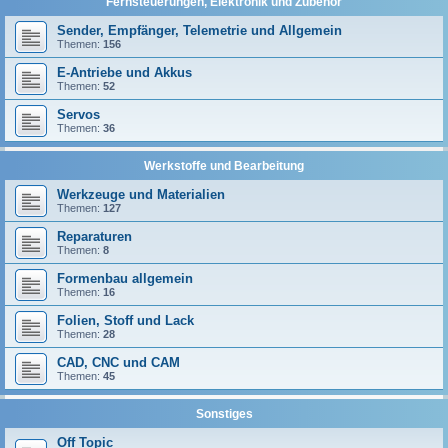
Fernsteuerungen, Elektronik und Zubehör
Sender, Empfänger, Telemetrie und Allgemein
Themen:
156
E-Antriebe und Akkus
Themen:
52
Servos
Themen:
36
Werkstoffe und Bearbeitung
Werkzeuge und Materialien
Themen:
127
Reparaturen
Themen:
8
Formenbau allgemein
Themen:
16
Folien, Stoff und Lack
Themen:
28
CAD, CNC und CAM
Themen:
45
Sonstiges
Off Topic