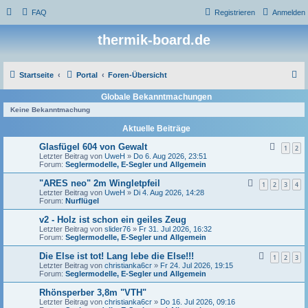
FAQ
Registrieren
Anmelden
thermik-board.de
S
Startseite
Portal
Foren-Übersicht
u
Globale Bekanntmachungen
c
Keine Bekanntmachung
h
Aktuelle Beiträge
e
Glasfügel 604 von Gewalt
1
2
Letzter Beitrag von
UweH
»
Do 6. Aug 2026, 23:51
Forum:
Seglermodelle, E-Segler und Allgemein
"ARES neo" 2m Wingletpfeil
1
2
3
4
Letzter Beitrag von
UweH
»
Di 4. Aug 2026, 14:28
Forum:
Nurflügel
v2 - Holz ist schon ein geiles Zeug
Letzter Beitrag von
slider76
»
Fr 31. Jul 2026, 16:32
Forum:
Seglermodelle, E-Segler und Allgemein
Die Else ist tot! Lang lebe die Else!!!
1
2
3
Letzter Beitrag von
christianka6cr
»
Fr 24. Jul 2026, 19:15
Forum:
Seglermodelle, E-Segler und Allgemein
Rhönsperber 3,8m "VTH"
Letzter Beitrag von
christianka6cr
»
Do 16. Jul 2026, 09:16