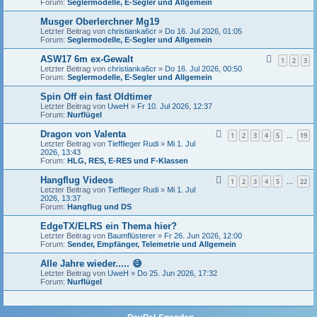
Forum:
Seglermodelle, E-Segler und Allgemein
Musger Oberlerchner Mg19
Letzter Beitrag von
christianka6cr
»
Do 16. Jul 2026, 01:05
Forum:
Seglermodelle, E-Segler und Allgemein
ASW17 6m ex-Gewalt
1
2
3
Letzter Beitrag von
christianka6cr
»
Do 16. Jul 2026, 00:50
Forum:
Seglermodelle, E-Segler und Allgemein
Spin Off ein fast Oldtimer
Letzter Beitrag von
UweH
»
Fr 10. Jul 2026, 12:37
Forum:
Nurflügel
Dragon von Valenta
1
2
3
4
5
19
…
Letzter Beitrag von
Tiefflieger Rudi
»
Mi 1. Jul
2026, 13:43
Forum:
HLG, RES, E-RES und F-Klassen
Hangflug Videos
1
2
3
4
5
22
…
Letzter Beitrag von
Tiefflieger Rudi
»
Mi 1. Jul
2026, 13:37
Forum:
Hangflug und DS
EdgeTX/ELRS ein Thema hier?
Letzter Beitrag von
Baumflüsterer
»
Fr 26. Jun 2026, 12:00
Forum:
Sender, Empfänger, Telemetrie und Allgemein
Alle Jahre wieder..... 😅
Letzter Beitrag von
UweH
»
Do 25. Jun 2026, 17:32
Forum:
Nurflügel