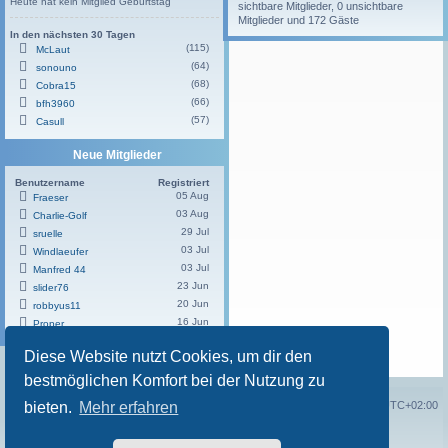
Heute hat kein Mitglied Geburtstag
sichtbare Mitglieder, 0 unsichtbare
Mitglieder und 172 Gäste
In den nächsten 30 Tagen
(115)
McLaut
(64)
sonouno
(68)
Cobra15
(66)
bfh3960
(57)
Casull
Neue Mitglieder
Benutzername
Registriert
05 Aug
Fraeser
03 Aug
Charlie-Golf
29 Jul
sruelle
03 Jul
Windlaeufer
03 Jul
Manfred 44
23 Jun
slider76
20 Jun
robbyus11
16 Jun
Proper
Diese Website nutzt Cookies, um dir den
Powered by
Board3 Portal
© 2009 - 2023 Board3 Group
bestmöglichen Komfort bei der Nutzung zu
Portal
Foren-Übersicht
Alle Zeiten sind
UTC+02:00
bieten.
Mehr erfahren
Powered by
phpBB
® Forum Software © phpBB Limited