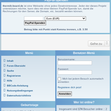
PayPal-Spenden
thermik-board.de
ist eine Webseite ohne jedes Gewinninteresse. Jeder der dieses Projekt
unterstützen möchte, kann dies mit einer kleinen PayPal-Spende tun, damit die
Rechnungen für den Server, die Domain, etc. bezahlt werden können.
Betrag bitte mit Punkt statt Komma trennen, z.B. 3.50
Gehe zu
Menü
Benutzer-Menü
Benutzername:
Inhalt
Foren-Übersicht
Passwort:
Suche
Registrieren
Mich bei jedem Besuch automatisch
Hilfe
anmelden
BBCode-Anleitung
Registriere dich jetzt!
Nutzungsbedingungen
Datenschutzrichtlinie
Wer ist online?
Geburtstage
Insgesamt sind
174
Besucher online :: 2