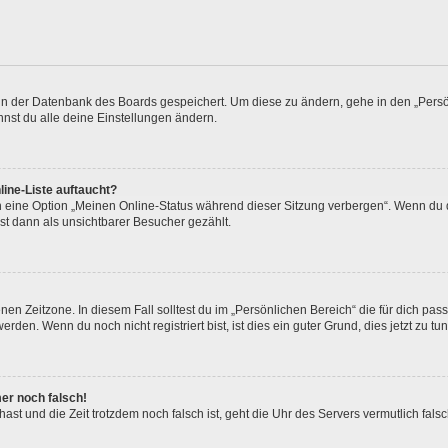
n in der Datenbank des Boards gespeichert. Um diese zu ändern, gehe in den „Persö
nst du alle deine Einstellungen ändern.
ine-Liste auftaucht?
n eine Option „Meinen Online-Status während dieser Sitzung verbergen“. Wenn du d
st dann als unsichtbarer Besucher gezählt.
en Zeitzone. In diesem Fall solltest du im „Persönlichen Bereich“ die für dich passe
den. Wenn du noch nicht registriert bist, ist dies ein guter Grund, dies jetzt zu tun
mer noch falsch!
t hast und die Zeit trotzdem noch falsch ist, geht die Uhr des Servers vermutlich fal