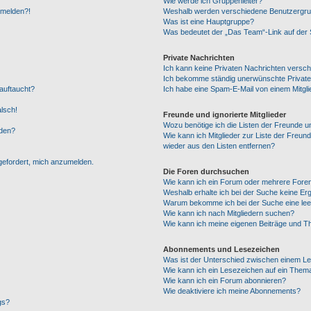
Wie werde ich Gruppenleiter?
anmelden?!
Weshalb werden verschiedene Benutzergrupp
Was ist eine Hauptgruppe?
Was bedeutet der „Das Team“-Link auf der S
Private Nachrichten
Ich kann keine Privaten Nachrichten versch
Ich bekomme ständig unerwünschte Private
auftaucht?
Ich habe eine Spam-E-Mail von einem Mitgli
alsch!
Freunde und ignorierte Mitglieder
Wozu benötige ich die Listen der Freunde un
rden?
Wie kann ich Mitglieder zur Liste der Freund
wieder aus den Listen entfernen?
fgefordert, mich anzumelden.
Die Foren durchsuchen
Wie kann ich ein Forum oder mehrere For
Weshalb erhalte ich bei der Suche keine Er
Warum bekomme ich bei der Suche eine lee
Wie kann ich nach Mitgliedern suchen?
Wie kann ich meine eigenen Beiträge und T
Abonnements und Lesezeichen
Was ist der Unterschied zwischen einem L
Wie kann ich ein Lesezeichen auf ein Them
Wie kann ich ein Forum abonnieren?
Wie deaktiviere ich meine Abonnements?
gs?