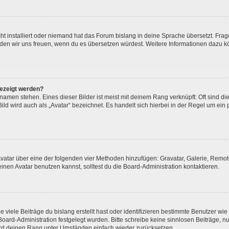
t installiert oder niemand hat das Forum bislang in deine Sprache übersetzt. Frag
, würden wir uns freuen, wenn du es übersetzen würdest. Weitere Informationen dazu
gezeigt werden?
amen stehen. Eines dieser Bilder ist meist mit deinem Rang verknüpft: Oft sind di
ld wird auch als „Avatar“ bezeichnet. Es handelt sich hierbei in der Regel um ein
 Avatar über eine der folgenden vier Methoden hinzufügen: Gravatar, Galerie, Rem
en Avatar benutzen kannst, solltest du die Board-Administration kontaktieren.
viele Beiträge du bislang erstellt hast oder identifizieren bestimmte Benutzer w
 Board-Administration festgelegt wurden. Bitte schreibe keine sinnlosen Beiträge
wird deinen Rang unter Umständen einfach wieder zurücksetzen.