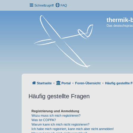
Schnellzugriff
FAQ
thermik-
Das deutschsprac
Startseite
Portal
Foren-Übersicht
Häufig gestellte 
Häufig gestellte Fragen
Registrierung und Anmeldung
Wozu muss ich mich registrieren?
Was ist COPPA?
Warum kann ich mich nicht registrieren?
Ich habe mich registriert, kann mich aber nicht anmelden!