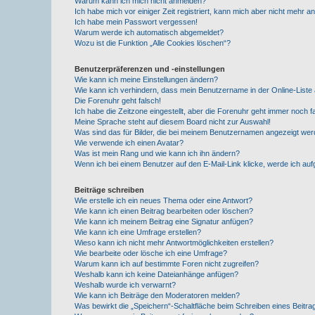
Warum kann ich mich nicht anmelden?
Ich habe mich vor einiger Zeit registriert, kann mich aber nicht mehr 
Ich habe mein Passwort vergessen!
Warum werde ich automatisch abgemeldet?
Wozu ist die Funktion „Alle Cookies löschen“?
Benutzerpräferenzen und -einstellungen
Wie kann ich meine Einstellungen ändern?
Wie kann ich verhindern, dass mein Benutzername in der Online-Liste 
Die Forenuhr geht falsch!
Ich habe die Zeitzone eingestellt, aber die Forenuhr geht immer noch f
Meine Sprache steht auf diesem Board nicht zur Auswahl!
Was sind das für Bilder, die bei meinem Benutzernamen angezeigt we
Wie verwende ich einen Avatar?
Was ist mein Rang und wie kann ich ihn ändern?
Wenn ich bei einem Benutzer auf den E-Mail-Link klicke, werde ich au
Beiträge schreiben
Wie erstelle ich ein neues Thema oder eine Antwort?
Wie kann ich einen Beitrag bearbeiten oder löschen?
Wie kann ich meinem Beitrag eine Signatur anfügen?
Wie kann ich eine Umfrage erstellen?
Wieso kann ich nicht mehr Antwortmöglichkeiten erstellen?
Wie bearbeite oder lösche ich eine Umfrage?
Warum kann ich auf bestimmte Foren nicht zugreifen?
Weshalb kann ich keine Dateianhänge anfügen?
Weshalb wurde ich verwarnt?
Wie kann ich Beiträge den Moderatoren melden?
Was bewirkt die „Speichern“-Schaltfläche beim Schreiben eines Beitra