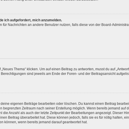
rde ich aufgefordert, mich anzumelden.
ion für Nachrichten an andere Benutzer nutzen, falls diese von der Board-Administ
„Neues Thema“ klicken. Um auf einen Beitrag zu antworten, musst du auf „Antworte
e Berechtigungen sind jeweils am Ende der Foren- und der Beitragsansicht aufgeliste
r deine eigenen Beiträge bearbeiten oder löschen. Du kannst einen Beitrag bearbe
inen begrenzten Zeitraum nach seiner Erstellung möglich. Wenn bereits jemand auf de
 die Anzahl als auch der letzte Zeitpunkt der Bearbeitungen angezeigt. Dieser Hi
en Beitrag überarbeitet hat. Diese können jedoch, falls sie es für nötig halten, ei
hen können, wenn bereits jemand darauf geantwortet hat.