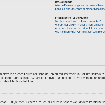
Dateianhänge
Welche Dateianhänge sind in diesem Forum
Kann ich eine Übersicht all meiner Dateian
phpBB betreffende Fragen
Wer hat diese Forensoftware entwickelt?
Warum ist Funktion x oder y nicht enthalten
An wen soll ich mich wenden, falls es Besc
Wie kann ich einen Administrator des Board
istration dieses Forums entscheidet, ob du registriert sein musst, um Beiträge zu s
ung stehen: zum Beispiel Avatarbilder, Private Nachrichten, E-Mail-Versand an ander
 zahlreiche Vorteile bietet.
t of 1998 (deutsch: Gesetz zum Schutz der Privatsphäre von Kindern im Internet vo