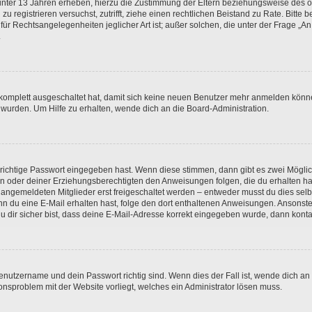
unter 13 Jahren erheben, hierzu die Zustimmung der Eltern beziehungsweise des o
h zu registrieren versuchst, zutrifft, ziehe einen rechtlichen Beistand zu Rate. Bit
für Rechtsangelegenheiten jeglicher Art ist; außer solchen, die unter der Frage „
.
g komplett ausgeschaltet hat, damit sich keine neuen Benutzer mehr anmelden könn
 wurden. Um Hilfe zu erhalten, wende dich an die Board-Administration.
 richtige Passwort eingegeben hast. Wenn diese stimmen, dann gibt es zwei Mögl
tern oder deiner Erziehungsberechtigten den Anweisungen folgen, die du erhalten ha
u angemeldeten Mitglieder erst freigeschaltet werden – entweder musst du dies selbs
. Wenn du eine E-Mail erhalten hast, folge den dort enthaltenen Anweisungen. Ansons
 dir sicher bist, dass deine E-Mail-Adresse korrekt eingegeben wurde, dann kontak
Benutzername und dein Passwort richtig sind. Wenn dies der Fall ist, wende dich a
ionsproblem mit der Website vorliegt, welches ein Administrator lösen muss.