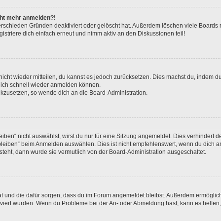
icht mehr anmelden?!
erschieden Gründen deaktiviert oder gelöscht hat. Außerdem löschen viele Boards r
triere dich einfach erneut und nimm aktiv an den Diskussionen teil!
 nicht wieder mitteilen, du kannst es jedoch zurücksetzen. Dies machst du, indem 
 dich schnell wieder anmelden können.
ückzusetzen, so wende dich an die Board-Administration.
en“ nicht auswählst, wirst du nur für eine Sitzung angemeldet. Dies verhindert 
leiben“ beim Anmelden auswählen. Dies ist nicht empfehlenswert, wenn du dich an
 steht, dann wurde sie vermutlich von der Board-Administration ausgeschaltet.
 hat und die dafür sorgen, dass du im Forum angemeldet bleibst. Außerdem ermögli
tiviert wurden. Wenn du Probleme bei der An- oder Abmeldung hast, kann es helfen