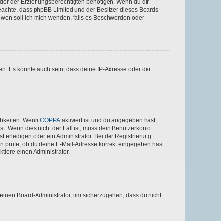
der der Erziehungsberechtigten benötigen. Wenn du dir
te beachte, dass phpBB Limited und der Besitzer dieses Boards
An wen soll ich mich wenden, falls es Beschwerden oder
en. Es könnte auch sein, dass deine IP-Adresse oder der
ichkeiten. Wenn
COPPA
aktiviert ist und du angegeben hast,
st. Wenn dies nicht der Fall ist, muss dein Benutzerkonto
t erledigen oder ein Administrator. Bei der Registrierung
ten prüfe, ob du deine E-Mail-Adresse korrekt eingegeben hast
tiere einen Administrator.
n einen Board-Administrator, um sicherzugehen, dass du nicht