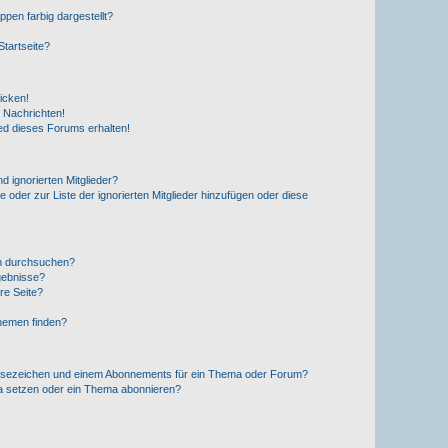
en farbig dargestellt?
tartseite?
icken!
 Nachrichten!
ed dieses Forums erhalten!
d ignorierten Mitglieder?
e oder zur Liste der ignorierten Mitglieder hinzufügen oder diese
en durchsuchen?
gebnisse?
re Seite?
hemen finden?
esezeichen und einem Abonnements für ein Thema oder Forum?
a setzen oder ein Thema abonnieren?