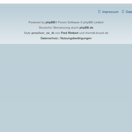
Impressum
Dat
Powered by
phpBB
® Forum Software © phpBB Limited
Deutsche Übersetzung durch
phpBB.de
Style
prosilver_ne_tb
von
Fred Rimbert
und thermik-board.de
Datenschutz
|
Nutzungsbedingungen