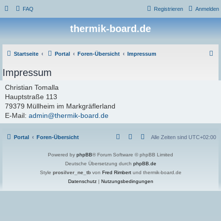
FAQ
Registrieren
Anmelden
thermik-board.de
S
Startseite
Portal
Foren-Übersicht
Impressum
u
Impressum
c
Christian Tomalla
h
Hauptstraße 113
e
79379 Müllheim im Markgräflerland
E-Mail:
admin@thermik-board.de
Portal
Foren-Übersicht
Alle Zeiten sind
UTC+02:00
Powered by
phpBB
® Forum Software © phpBB Limited
Deutsche Übersetzung durch
phpBB.de
Style
prosilver_ne_tb
von
Fred Rimbert
und thermik-board.de
Datenschutz
|
Nutzungsbedingungen